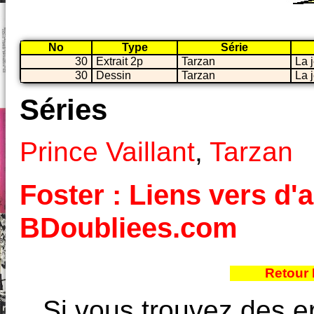
No
Type
Série
30
Extrait 2p
Tarzan
La 
30
Dessin
Tarzan
La 
Séries
Prince Vaillant
,
Tarzan
Foster : Liens vers d'a
BDoubliees.com
Retour 
Si vous trouvez des e