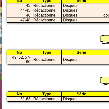
No
Type
Série
43
Rédactionnel
Disques
44-45
Rédactionnel
Disques
46
Rédactionnel
Disques
Ido
47-48
Rédactionnel
Disques
No
Type
Série
49, 52, 57-
Rédactionnel
Disques
60
No
Type
Série
61-63
Rédactionnel
Disques