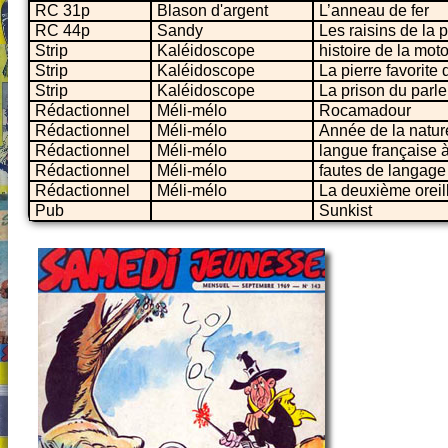
RC 31p
Blason d'argent
L’anneau de fer
RC 44p
Sandy
Les raisins de la 
Strip
Kaléidoscope
histoire de la mot
Strip
Kaléidoscope
La pierre favorite
Strip
Kaléidoscope
La prison du parl
Rédactionnel
Méli-mélo
Rocamadour
Rédactionnel
Méli-mélo
Année de la natur
Rédactionnel
Méli-mélo
langue française 
Rédactionnel
Méli-mélo
fautes de langage
Rédactionnel
Méli-mélo
La deuxième orei
Pub
Sunkist