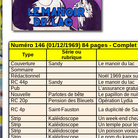
Numéro 146 (01/12/1969) 84 pages - Complet
Série ou
Type
rubrique
Couverture
Sandy
Le manoir du lac
Sommaire
Rédactionnel
Noël 1969 paix sur 
RC 44p
Sandy
Le manoir du lac
Pub
L’assurance grat
Nouvelle
Parlotes de bête
Le papillon de nui
RC 20p
Pension des Bleuets
Opération Lydia
RC 4p
Saint-Fauston
La duplicité de Sa
Strip
Kaléidoscope
Un week-end chez 
Strip
Kaléidoscope
Un temple pour les
Strip
Kaléidoscope
Un poisson vorac
Strip
Kaléidoscope
Le nom du kangou