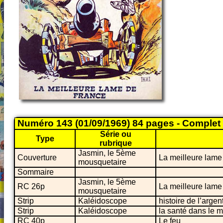
Numéro 143 (01/09/1969) 84 pages - Complet
Série ou
Type
rubrique
Jasmin, le 5ème
Couverture
La meilleure lame
mousquetaire
Sommaire
Jasmin, le 5ème
RC 26p
La meilleure lame
mousquetaire
Strip
Kaléidoscope
histoire de l’arge
Strip
Kaléidoscope
la santé dans le 
RC 40p
Le feu