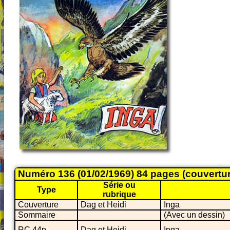
Numéro 136 (01/02/1969) 84 pages (couvertu
Série ou
Type
rubrique
Couverture
Dag et Heidi
Inga
Sommaire
(Avec un dessin)
RC 44p
Dag et Heidi
Inga