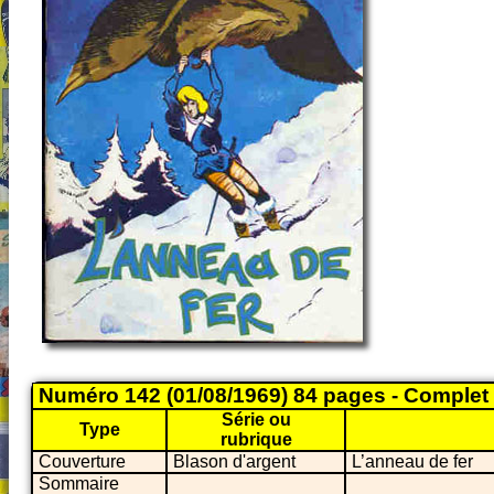
Numéro 142 (01/08/1969) 84 pages - Complet
Série ou
Type
rubrique
Couverture
Blason d'argent
L’anneau de fer
Sommaire