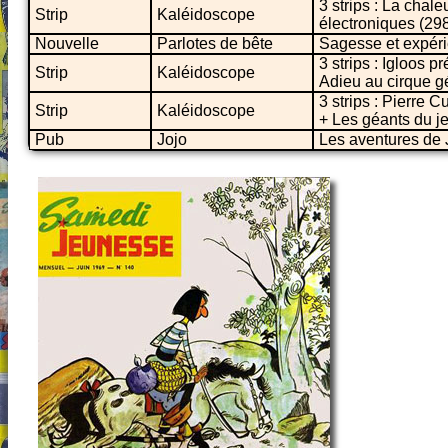
3 strips : La cha
Strip
Kaléidoscope
électroniques (29
Nouvelle
Parlotes de bête
Sagesse et expéri
3 strips : Igloos 
Strip
Kaléidoscope
Adieu au cirque g
3 strips : Pierre 
Strip
Kaléidoscope
+ Les géants du j
Pub
Jojo
Les aventures de J