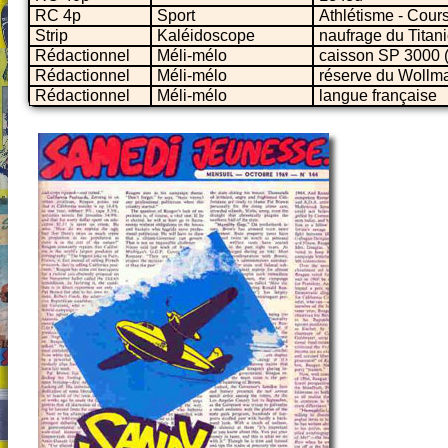
RC 4p
Sport
Athlétisme - Cour
Strip
Kaléidoscope
naufrage du Titan
Rédactionnel
Méli-mélo
caisson SP 3000 
Rédactionnel
Méli-mélo
réserve du Wollma
Rédactionnel
Méli-mélo
langue française