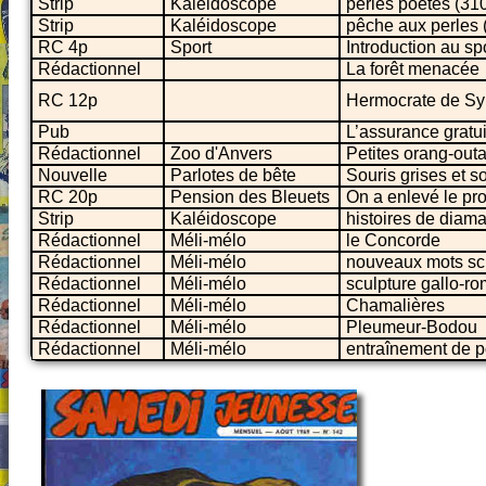
Strip
Kaléidoscope
perles poètes (31
Strip
Kaléidoscope
pêche aux perles 
RC 4p
Sport
Introduction au sp
Rédactionnel
La forêt menacée
RC 12p
Hermocrate de Sy
Pub
L’assurance grat
Rédactionnel
Zoo d'Anvers
Petites orang-out
Nouvelle
Parlotes de bête
Souris grises et s
RC 20p
Pension des Bleuets
On a enlevé le pr
Strip
Kaléidoscope
histoires de diam
Rédactionnel
Méli-mélo
le Concorde
Rédactionnel
Méli-mélo
nouveaux mots sci
Rédactionnel
Méli-mélo
sculpture gallo-r
Rédactionnel
Méli-mélo
Chamalières
Rédactionnel
Méli-mélo
Pleumeur-Bodou
Rédactionnel
Méli-mélo
entraînement de p