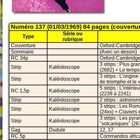
Numéro 137 (01/03/1969) 84 pages (couvertu
Série ou
Type
rubrique
Couverture
Oxford-Cambridg
Sommaire
(Avec un dessin)
RC 34p
Oxford-Cambridg
3 strips : Plus gr
Strip
Kaléidoscope
(2682) + Le temps
3 strips : L’origin
Strip
Kaléidoscope
de triomphe et le
5 strips : L’intérie
RC 1,5p
Kaléidoscope
(2239 à 2241)
Strip
Kaléidoscope
2 strips : astron
3 strips : Les Rom
Strip
Kaléidoscope
(24xx) + Claviers 
3 strips : Les py
Strip
Kaléidoscope
"volcaniques" (26
Gag
Dudule
12, 17
RC 5p
Commandos afric