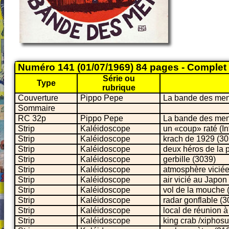
Numéro 141 (01/07/1969) 84 pages - Complet
Série ou
Type
rubrique
Couverture
Pippo Pepe
La bande des men
Sommaire
RC 32p
Pippo Pepe
La bande des men
Strip
Kaléidoscope
un «coup» raté (In
Strip
Kaléidoscope
krach de 1929 (30
Strip
Kaléidoscope
deux héros de la p
Strip
Kaléidoscope
gerbille (3039)
Strip
Kaléidoscope
atmosphère viciée
Strip
Kaléidoscope
air vicié au Japon
Strip
Kaléidoscope
vol de la mouche 
Strip
Kaléidoscope
radar gonflable (3
Strip
Kaléidoscope
local de réunion 
Strip
Kaléidoscope
king crab /xiphosu