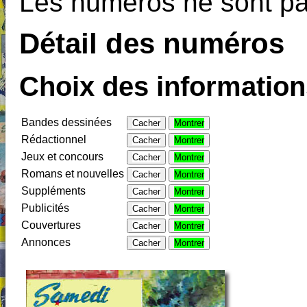
Les numéros ne sont pas
Détail des numéros
Choix des informations
Bandes dessinées
Cacher
Montrer
Rédactionnel
Cacher
Montrer
Jeux et concours
Cacher
Montrer
Romans et nouvelles
Cacher
Montrer
Suppléments
Cacher
Montrer
Publicités
Cacher
Montrer
Couvertures
Cacher
Montrer
Annonces
Cacher
Montrer