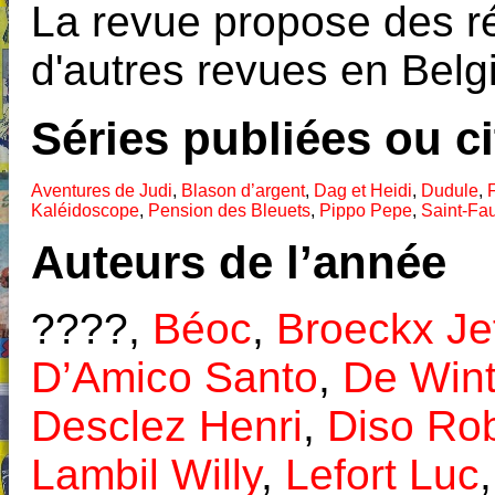
La revue propose des r
d'autres revues en Belg
Séries publiées ou c
Aventures de Judi
,
Blason d’argent
,
Dag et Heidi
,
Dudule
,
F
Kaléidoscope
,
Pension des Bleuets
,
Pippo Pepe
,
Saint-Fa
Auteurs de l’année
????,
Béoc
,
Broeckx Je
D’Amico Santo
,
De Wint
Desclez Henri
,
Diso Ro
Lambil Willy
,
Lefort Luc