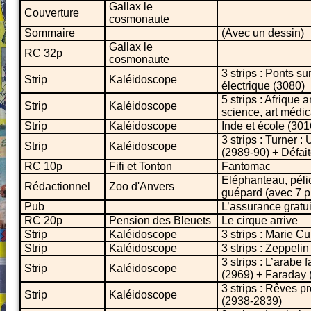
Gallax le
Couverture
cosmonaute
Sommaire
(Avec un dessin)
Gallax le
RC 32p
cosmonaute
3 strips : Ponts s
Strip
Kaléidoscope
électrique (3080)
5 strips : Afrique 
Strip
Kaléidoscope
science, art médic
Strip
Kaléidoscope
Inde et école (301
3 strips : Turner 
Strip
Kaléidoscope
(2989-90) + Défai
RC 10p
Fifi et Tonton
Fantomac
Eléphanteau, péli
Rédactionnel
Zoo d'Anvers
guépard (avec 7 p
Pub
L’assurance grat
RC 20p
Pension des Bleuets
Le cirque arrive
Strip
Kaléidoscope
3 strips : Marie C
Strip
Kaléidoscope
3 strips : Zeppeli
3 strips : L’arabe
Strip
Kaléidoscope
(2969) + Faraday 
3 strips : Rêves 
Strip
Kaléidoscope
(2938-2839)