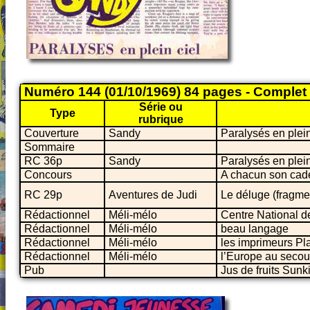
Numéro 144 (01/10/1969) 84 pages - Complet
Série ou
Type
rubrique
Couverture
Sandy
Paralysés en plein
Sommaire
RC 36p
Sandy
Paralysés en plein
Concours
A chacun son cad
RC 29p
Aventures de Judi
Le déluge (fragme
Rédactionnel
Méli-mélo
Centre National de
Rédactionnel
Méli-mélo
beau langage
Rédactionnel
Méli-mélo
les imprimeurs Pla
Rédactionnel
Méli-mélo
l’Europe au secou
Pub
Jus de fruits Sunki