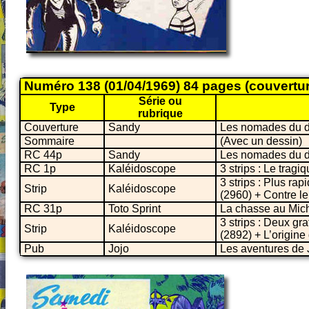
Numéro 138 (01/04/1969) 84 pages (couvertu
Série ou
Type
rubrique
Couverture
Sandy
Les nomades du d
Sommaire
(Avec un dessin)
RC 44p
Sandy
Les nomades du d
RC 1p
Kaléidoscope
3 strips : Le trag
3 strips : Plus ra
Strip
Kaléidoscope
(2960) + Contre l
RC 31p
Toto Sprint
La chasse au Mic
3 strips : Deux gr
Strip
Kaléidoscope
(2892) + L’origine
Pub
Jojo
Les aventures de J