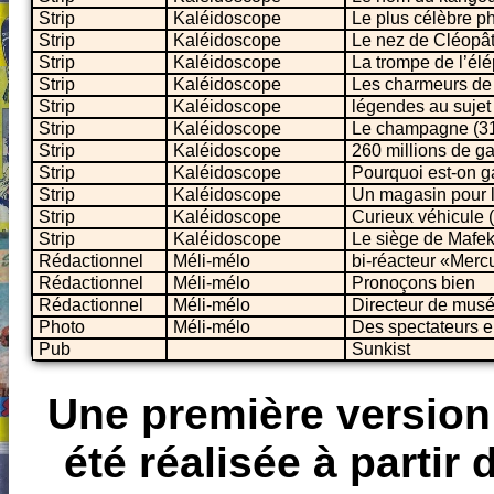
Strip
Kaléidoscope
Le plus célèbre p
Strip
Kaléidoscope
Le nez de Cléopât
Strip
Kaléidoscope
La trompe de l’él
Strip
Kaléidoscope
Les charmeurs de 
Strip
Kaléidoscope
légendes au sujet
Strip
Kaléidoscope
Le champagne (3
Strip
Kaléidoscope
260 millions de g
Strip
Kaléidoscope
Pourquoi est-on g
Strip
Kaléidoscope
Un magasin pour 
Strip
Kaléidoscope
Curieux véhicule 
Strip
Kaléidoscope
Le siège de Mafeki
Rédactionnel
Méli-mélo
bi-réacteur «Merc
Rédactionnel
Méli-mélo
Pronoçons bien
Rédactionnel
Méli-mélo
Directeur de musé
Photo
Méli-mélo
Des spectateurs e
Pub
Sunkist
Une première version
été réalisée à partir