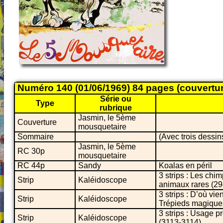
Numéro 140 (01/06/1969) 84 pages (couvertu
Série ou
Type
rubrique
Jasmin, le 5ème
Couverture
mousquetaire
Sommaire
(Avec trois dessin
Jasmin, le 5ème
RC 30p
mousquetaire
RC 44p
Sandy
Koalas en péril
3 strips : Les ch
Strip
Kaléidoscope
animaux rares (29
3 strips : D’où vi
Strip
Kaléidoscope
Trépieds magique
3 strips : Usage 
Strip
Kaléidoscope
(3113-3114)