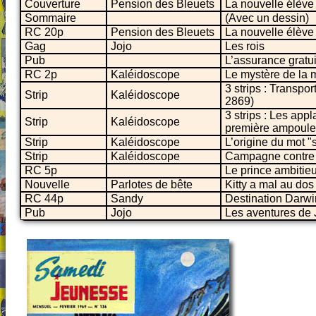
Couverture
Pension des Bleuets
La nouvelle élève
Sommaire
(Avec un dessin)
RC 20p
Pension des Bleuets
La nouvelle élève
Gag
Jojo
Les rois
Pub
L’assurance grat
RC 2p
Kaléidoscope
Le mystère de la 
3 strips : Transpo
Strip
Kaléidoscope
2869)
3 strips : Les app
Strip
Kaléidoscope
première ampoule 
Strip
Kaléidoscope
L’origine du mot 
Strip
Kaléidoscope
Campagne contre 
RC 5p
Le prince ambitie
Nouvelle
Parlotes de bête
Kitty a mal au dos
RC 44p
Sandy
Destination Darwi
Pub
Jojo
Les aventures de J