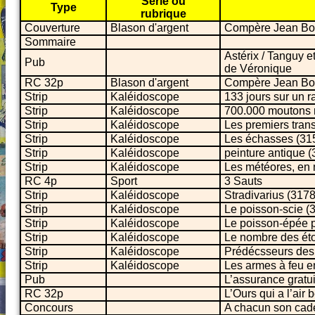
Série ou
Type
rubrique
Couverture
Blason d'argent
Compère Jean B
Sommaire
Astérix / Tanguy e
Pub
de Véronique
RC 32p
Blason d'argent
Compère Jean B
Strip
Kaléidoscope
133 jours sur un 
Strip
Kaléidoscope
700.000 moutons m
Strip
Kaléidoscope
Les premiers tran
Strip
Kaléidoscope
Les échasses (31
Strip
Kaléidoscope
peinture antique 
Strip
Kaléidoscope
Les météores, en
RC 4p
Sport
3 Sauts
Strip
Kaléidoscope
Stradivarius (3178
Strip
Kaléidoscope
Le poisson-scie (
Strip
Kaléidoscope
Le poisson-épée p
Strip
Kaléidoscope
Le nombre des éto
Strip
Kaléidoscope
Prédécsseurs des 
Strip
Kaléidoscope
Les armes à feu e
Pub
L’assurance grat
RC 32p
L’Ours qui a l’air 
Concours
A chacun son cad