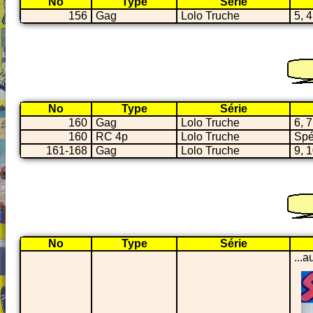
No
Type
Série
156
Gag
Lolo Truche
5, 4
No
Type
Série
160
Gag
Lolo Truche
6, 7
160
RC 4p
Lolo Truche
Spé
161-168
Gag
Lolo Truche
9, 1
No
Type
Série
...