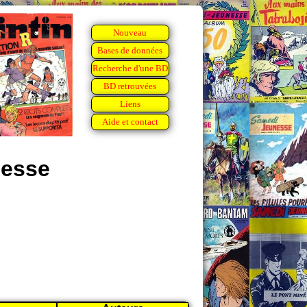
Nouveau
Bases de données
Recherche d'une BD
BD retrouvées
Liens
Aide et contact
nesse