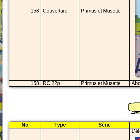
158
Couverture
Primus et Musette
158
RC 22p
Primus et Musette
Abo
No
Type
Série
L’é