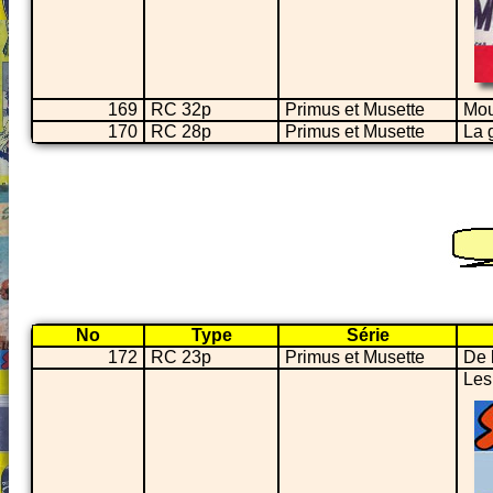
169
RC 32p
Primus et Musette
Mou
170
RC 28p
Primus et Musette
La 
No
Type
Série
172
RC 23p
Primus et Musette
De l
Les