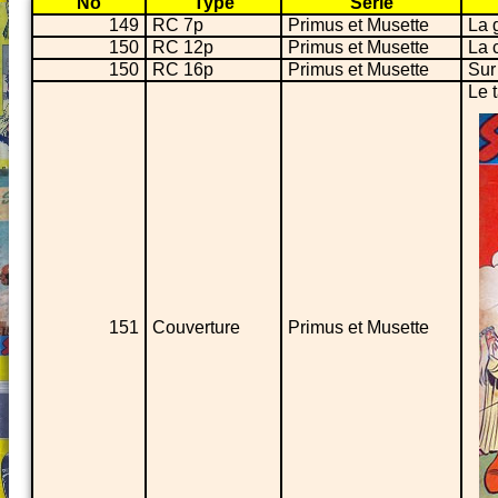
No
Type
Série
149
RC 7p
Primus et Musette
La 
150
RC 12p
Primus et Musette
La c
150
RC 16p
Primus et Musette
Sur
Le 
151
Couverture
Primus et Musette