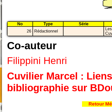
No
Type
Série
Les
26
Rédactionnel
Cuv
Co-auteur
Filippini Henri
Cuvilier Marcel : Liens
bibliographie sur BD
Retour Mé