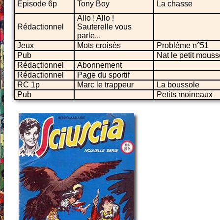
Episode 6p
Tony Boy
La chasse
Allo ! Allo !
Rédactionnel
Sauterelle vous
parle...
Jeux
Mots croisés
Problème n°51
Pub
Nat le petit mouss
Rédactionnel
Abonnement
Rédactionnel
Page du sportif
RC 1p
Marc le trappeur
La boussole
Pub
Petits moineaux