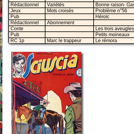
Rédactionnel
Variétés
Bonne raison- Gasc
Jeux
Mots croisés
Problème n°56
Pub
Héroïc
Rédactionnel
Abonnement
Conte
Les trois aveugles
Pub
Petits moineaux
RC 1p
Marc le trappeur
Le rémora