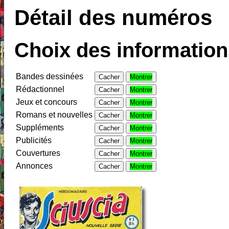
Détail des numéros
Choix des informations
Bandes dessinées
Cacher
Montrer
Rédactionnel
Cacher
Montrer
Jeux et concours
Cacher
Montrer
Romans et nouvelles
Cacher
Montrer
Suppléments
Cacher
Montrer
Publicités
Cacher
Montrer
Couvertures
Cacher
Montrer
Annonces
Cacher
Montrer