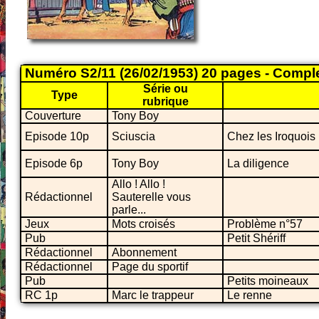
Numéro S2/11 (26/02/1953) 20 pages - Compl
Série ou
Type
rubrique
Couverture
Tony Boy
Episode 10p
Sciuscia
Chez les Iroquois
Episode 6p
Tony Boy
La diligence
Allo ! Allo !
Rédactionnel
Sauterelle vous
parle...
Jeux
Mots croisés
Problème n°57
Pub
Petit Shériff
Rédactionnel
Abonnement
Rédactionnel
Page du sportif
Pub
Petits moineaux
RC 1p
Marc le trappeur
Le renne