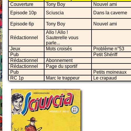
Couverture
Tony Boy
Nouvel ami
Episode 10p
Sciuscia
Dans la caverne
Episode 6p
Tony Boy
Nouvel ami
Allo ! Allo !
Rédactionnel
Sauterelle vous
parle...
Jeux
Mots croisés
Problème n°53
Pub
Petit Shériff
Rédactionnel
Abonnement
Rédactionnel
Page du sportif
Pub
Petits moineaux
RC 1p
Marc le trappeur
Le crapaud