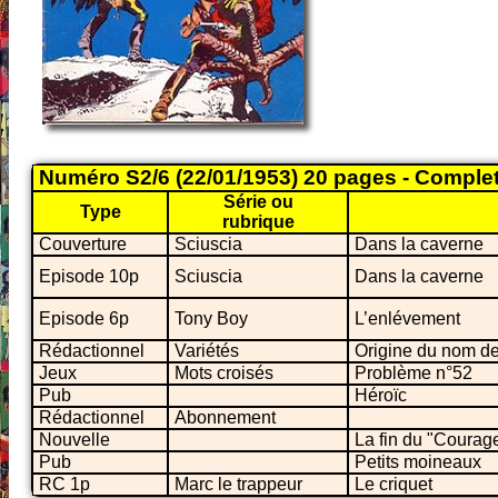
Numéro S2/6 (22/01/1953) 20 pages - Comple
Série ou
Type
rubrique
Couverture
Sciuscia
Dans la caverne
Episode 10p
Sciuscia
Dans la caverne
Episode 6p
Tony Boy
L’enlévement
Rédactionnel
Variétés
Origine du nom de 
Jeux
Mots croisés
Problème n°52
Pub
Héroïc
Rédactionnel
Abonnement
Nouvelle
La fin du "Courag
Pub
Petits moineaux
RC 1p
Marc le trappeur
Le criquet