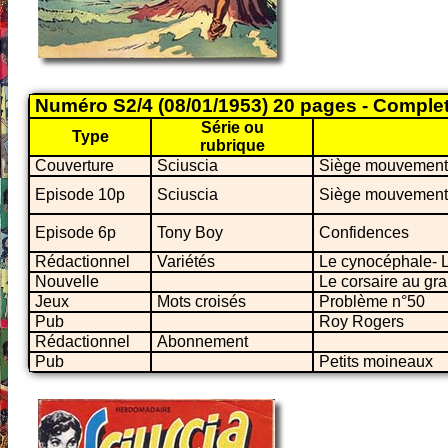
Numéro S2/4 (08/01/1953) 20 pages - Comple
Série ou
Type
rubrique
Couverture
Sciuscia
Siège mouvemen
Episode 10p
Sciuscia
Siège mouvemen
Episode 6p
Tony Boy
Confidences
Rédactionnel
Variétés
Le cynocéphale- 
Nouvelle
Le corsaire au gr
Jeux
Mots croisés
Problème n°50
Pub
Roy Rogers
Rédactionnel
Abonnement
Pub
Petits moineaux