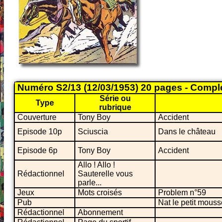
Numéro S2/13 (12/03/1953) 20 pages - Compl
Série ou
Type
rubrique
Couverture
Tony Boy
Accident
Episode 10p
Sciuscia
Dans le château
Episode 6p
Tony Boy
Accident
Allo ! Allo !
Rédactionnel
Sauterelle vous
parle...
Jeux
Mots croisés
Problem n°59
Pub
Nat le petit mouss
Rédactionnel
Abonnement