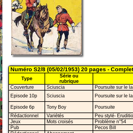
Numéro S2/8 (05/02/1953) 20 pages - Comple
Série ou
Type
rubrique
Couverture
Sciuscia
Poursuite sur le l
Episode 10p
Sciuscia
Poursuite sur le l
Episode 6p
Tony Boy
Poursuite
Rédactionnel
Variétés
Peu stylé- Eruditi
Jeux
Mots croisés
Problème n°54
Pub
Pecos Bill