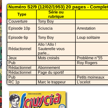
Numéro S2/9 (12/02/1953) 20 pages - Comple
Série ou
Type
rubrique
Couverture
Tony Boy
Episode 10p
Sciuscia
Arrestation
Episode 6p
Tony Boy
Loup solitaire
Allo ! Allo !
Rédactionnel
Sauterelle vous
parle...
Jeux
Mots croisés
Problème n°55
Pub
Roy Rogers
Rédactionnel
Abonnement
Rédactionnel
Page du sportif
Pub
Petits moineaux
RC 1p
Marc le trappeur
L’ocelot