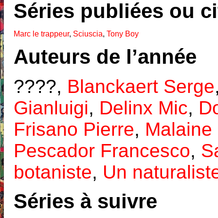
Séries publiées ou c
Marc le trappeur
,
Sciuscia
,
Tony Boy
Auteurs de l’année
????,
Blanckaert Serge
Gianluigi
,
Delinx Mic
,
D
Frisano Pierre
,
Malaine
Pescador Francesco
,
S
botaniste
,
Un naturalist
Séries à suivre