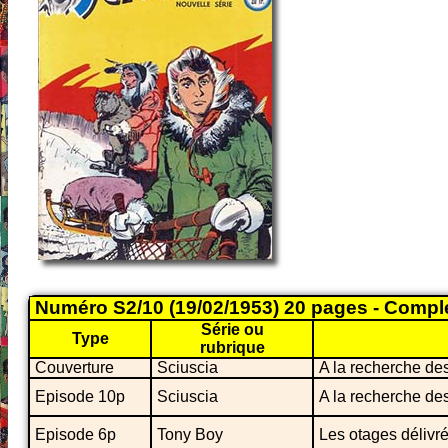
Numéro S2/10 (19/02/1953) 20 pages - Compl
Série ou
Type
rubrique
Couverture
Sciuscia
A la recherche de
Episode 10p
Sciuscia
A la recherche de
Episode 6p
Tony Boy
Les otages délivr