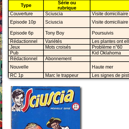
Série ou
Type
rubrique
Couverture
Sciuscia
Visite domiciliaire
Episode 10p
Sciuscia
Visite domiciliaire
Episode 6p
Tony Boy
Poursuivis
Rédactionnel
Variétés
Les plantes ont ell
Jeux
Mots croisés
Problème n°60
Pub
Kid Oklahoma
Rédactionnel
Abonnement
Nouvelle
Haute mer
RC 1p
Marc le trappeur
Les signes de pis