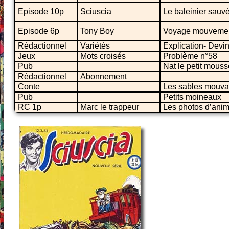
Episode 10p
Sciuscia
Le baleinier sauv
Episode 6p
Tony Boy
Voyage mouveme
Rédactionnel
Variétés
Explication- Devin
Jeux
Mots croisés
Problème n°58
Pub
Nat le petit mouss
Rédactionnel
Abonnement
Conte
Les sables mouva
Pub
Petits moineaux
RC 1p
Marc le trappeur
Les photos d’ani