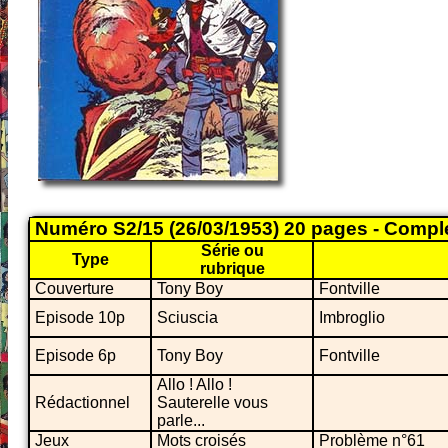
Numéro S2/15 (26/03/1953) 20 pages - Compl
Série ou
Type
rubrique
Couverture
Tony Boy
Fontville
Episode 10p
Sciuscia
Imbroglio
Episode 6p
Tony Boy
Fontville
Allo ! Allo !
Rédactionnel
Sauterelle vous
parle...
Jeux
Mots croisés
Problème n°61