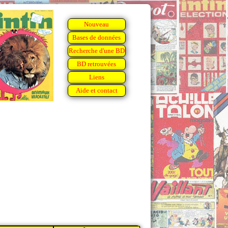
Nouveau
Bases de données
Recherche d'une BD
BD retrouvées
Liens
Aide et contact