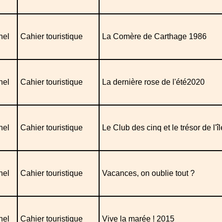
nel
Cahier touristique
La Comère de Carthage 1986
nel
Cahier touristique
La dernière rose de l'été2020
nel
Cahier touristique
Le Club des cinq et le trésor de l'î
nel
Cahier touristique
Vacances, on oublie tout ?
nel
Cahier touristique
Vive la marée ! 2015