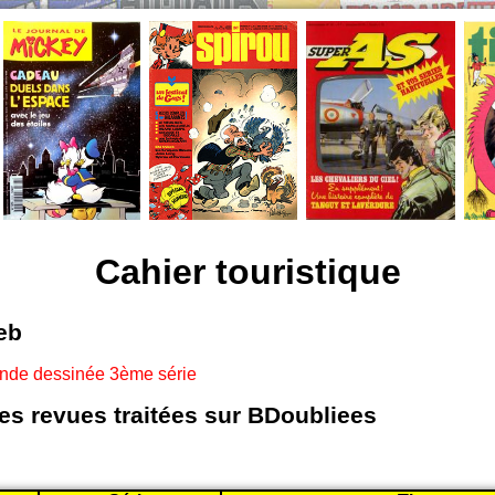
Cahier touristique
eb
ande dessinée 3ème série
les revues traitées sur BDoubliees