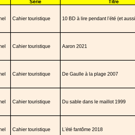
Série
Titre
nel
Cahier touristique
10 BD à lire pendant l'été (et aussi 
nel
Cahier touristique
Aaron 2021
nel
Cahier touristique
De Gaulle à la plage 2007
nel
Cahier touristique
Du sable dans le maillot 1999
nel
Cahier touristique
L'été fantôme 2018