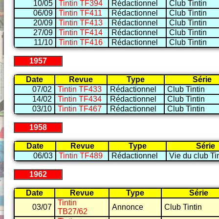
10/05
Tintin TF394
Rédactionnel
Club Tintin
06/09
Tintin TF411
Rédactionnel
Club Tintin
20/09
Tintin TF413
Rédactionnel
Club Tintin
27/09
Tintin TF414
Rédactionnel
Club Tintin
11/10
Tintin TF416
Rédactionnel
Club Tintin
1957
Date
Revue
Type
Série
07/02
Tintin TF433
Rédactionnel
Club Tintin
14/02
Tintin TF434
Rédactionnel
Club Tintin
03/10
Tintin TF467
Rédactionnel
Club Tintin
1958
Date
Revue
Type
Série
06/03
Tintin TF489
Rédactionnel
Vie du club Ti
1962
Date
Revue
Type
Série
Tintin
03/07
Annonce
Club Tintin
TB27/62