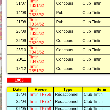
Tintin
31/07
Concours
Club Tintin
TB31/62
Tintin
14/08
Pub
Club Tintin
TB33/62
Tintin
21/08
Pub
Club Tintin
TB34/62
Tintin
28/08
Concours
Club Tintin
TB35/62
Tintin
25/09
Concours
Club Tintin
TB39/62
Tintin
23/10
Concours
Club Tintin
TB43/62
Tintin
20/11
Concours
Club Tintin
TB47/62
Tintin
18/12
Concours
Club Tintin
TB51/62
1963
Date
Revue
Type
Série
18/04
Tintin TF756
Rédactionnel
Club Tintin
25/04
Tintin TF757
Rédactionnel
Club Tintin
02/05
Tintin TF758
Rédactionnel
Club Tintin