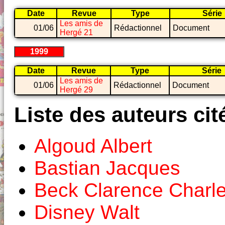
Date
Revue
Type
Série
Les amis de
01/06
Rédactionnel
Document
Hergé 21
1999
Date
Revue
Type
Série
Les amis de
01/06
Rédactionnel
Document
Hergé 29
Liste des auteurs cit
Algoud Albert
Bastian Jacques
Beck Clarence Charl
Disney Walt