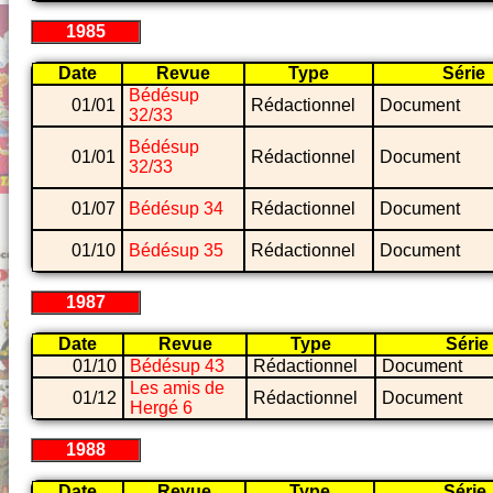
1985
Date
Revue
Type
Série
Bédésup
01/01
Rédactionnel
Document
32/33
Bédésup
01/01
Rédactionnel
Document
32/33
01/07
Bédésup 34
Rédactionnel
Document
01/10
Bédésup 35
Rédactionnel
Document
1987
Date
Revue
Type
Série
01/10
Bédésup 43
Rédactionnel
Document
Les amis de
01/12
Rédactionnel
Document
Hergé 6
1988
Date
Revue
Type
Série