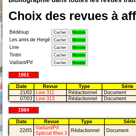
Bibliographie dans toutes les revues tra
Choix des revues à aff
Bédésup
Cacher
Montrer
Les amis de Hergé
Cacher
Montrer
Line
Cacher
Montrer
Tintin
Cacher
Montrer
Vaillant/Pif
Cacher
Montrer
1961
Date
Revue
Type
Série
21/02
Line 311
Rédactionnel
Document
07/03
Line 313
Rédactionnel
Document
1984
Date
Revue
Type
Série
Vaillant/Pif
22/05
Rédactionnel
Document
Spécial filles 3