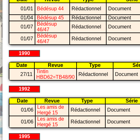
01/01
Bédésup 44
Rédactionnel
Document
01/04
Bédésup 45
Rédactionnel
Document
Bédésup
01/07
Rédactionnel
Document
46/47
Bédésup
01/07
Rédactionnel
Document
46/47
1990
Date
Revue
Type
Sér
Tintin
27/11
Rédactionnel
Document
HBD62=TB48/90
1992
Date
Revue
Type
Série
Les amis de
01/06
Rédactionnel
Document
Hergé 15
Les amis de
01/06
Rédactionnel
Document
Hergé 15
1995