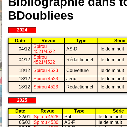
Bibliographie dans to
BDoubliees
2024
Date
Revue
Type
Série
Spirou
04/12
AS-D
Ile de minuit
4521/4522
Spirou
04/12
Rédactionnel
Ile de minuit
4521/4522
18/12
Spirou 4523
Couverture
Ile de minuit
18/12
Spirou 4523
Jeux
Ile de minuit
18/12
Spirou 4523
Rédactionnel
Ile de minuit
2025
Date
Revue
Type
Série
22/01
Spirou 4528
Pub
Ile de minuit
05/02
Spirou 4530
AS-F
Ile de minuit