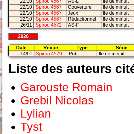
22/10
Spirou 4567
AS-D
Ile de minuit
22/10
Spirou 4567
Couverture
Ile de minuit
22/10
Spirou 4567
Jeux
Ile de minuit
22/10
Spirou 4567
Rédactionnel
Ile de minuit
26/11
Spirou 4572
AS-F
Ile de minuit
2026
Date
Revue
Type
Série
14/01
Spirou 4579
Pub
Ile de minuit
Liste des auteurs cit
Garouste Romain
Grebil Nicolas
Lylian
Tyst