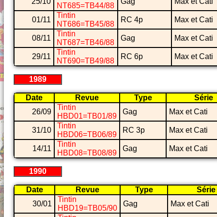
25/10
Gag
Max et Cati
NT685=TB44/88
Tintin
01/11
RC 4p
Max et Cati
NT686=TB45/88
Tintin
08/11
Gag
Max et Cati
NT687=TB46/88
Tintin
29/11
RC 6p
Max et Cati
NT690=TB49/88
1989
Date
Revue
Type
Série
Tintin
26/09
Gag
Max et Cati
HBD01=TB01/89
Tintin
31/10
RC 3p
Max et Cati
HBD06=TB06/89
Tintin
14/11
Gag
Max et Cati
HBD08=TB08/89
1990
Date
Revue
Type
Série
Tintin
30/01
Gag
Max et Cati
HBD19=TB05/90