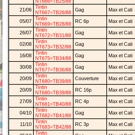
NT666=TB25/88
Tintin
21/06
Gag
Max et Cati
NT667=TB26/88
Tintin
05/07
RC 6p
Max et Cati
NT669=TB28/88
Tintin
26/07
Gag
Max et Cati
NT672=TB31/88
Tintin
02/08
Gag
Max et Cati
NT673=TB32/88
Tintin
16/08
Gag
Max et Cati
NT675=TB34/88
Tintin
30/08
Gag
Max et Cati
NT677=TB36/88
Tintin
20/09
Couverture
Max et Cati
NT680=TB39/88
Tintin
20/09
RC 16p
Max et Cati
NT680=TB39/88
Tintin
27/09
RC 4p
Max et Cati
NT681=TB40/88
Tintin
04/10
Gag
Max et Cati
NT682=TB41/88
Tintin
11/10
RC 3p
Max et Cati
NT683=TB42/88
Tintin