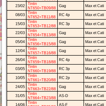
Tintin
23/02
Gag
Max et Cati
NT650=TB09/88
Tintin
08/03
RC 4p
Max et Cati
NT652=TB11/88
Tintin
15/03
RC 3p
Max et Cati
NT653=TB12/88
Tintin
22/03
Gag
Max et Cati
NT654=TB13/88
Tintin
05/04
Gag
Max et Cati
NT656=TB15/88
Tintin
12/04
Gag
Max et Cati
NT657=TB16/88
Tintin
26/04
RC 4p
Max et Cati
NT659=TB18/88
Tintin
03/05
RC 3p
Max et Cati
NT660=TB19/88
Tintin
10/05
RC 2p
Max et Cati
NT661=TB20/88
Tintin
24/05
Gag
Max et Cati
NT663=TB22/88
Tintin
31/05
AS-D
Max et Cati
NT664=TB23/88
Tintin
14/06
AS-F
Max et Cati