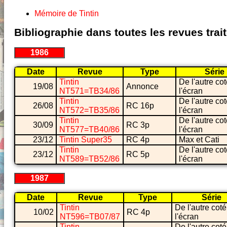
Mémoire de Tintin
Bibliographie dans toutes les revues tra
1986
Date
Revue
Type
Série
Tintin
De l'autre co
19/08
Annonce
NT571=TB34/86
l'écran
Tintin
De l'autre co
26/08
RC 16p
NT572=TB35/86
l'écran
Tintin
De l'autre co
30/09
RC 3p
NT577=TB40/86
l'écran
23/12
Tintin Super35
RC 4p
Max et Cati
Tintin
De l'autre co
23/12
RC 5p
NT589=TB52/86
l'écran
1987
Date
Revue
Type
Série
Tintin
De l'autre cot
10/02
RC 4p
NT596=TB07/87
l'écran
Tintin
De l'autre cot