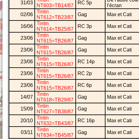
31/03
RC 5p
NT603=TB14/87
l'écran
Tintin
02/06
Gag
Max et Cati
NT612=TB23/87
Tintin
16/06
RC 3p
Max et Cati
NT614=TB25/87
Tintin
23/06
Gag
Max et Cati
NT615=TB26/87
Tintin
23/06
Gag
Max et Cati
NT615=TB26/87
Tintin
23/06
RC 14p
Max et Cati
NT615=TB26/87
Tintin
23/06
RC 2p
Max et Cati
NT615=TB26/87
Tintin
23/06
RC 6p
Max et Cati
NT615=TB26/87
Tintin
14/07
Gag
Max et Cati
NT618=TB29/87
Tintin
15/09
Gag
Max et Cati
NT627=TB38/87
Tintin
20/10
RC 16p
Max et Cati
NT632=TB43/87
Tintin
03/11
Gag
Max et Cati
NT634=TB45/87