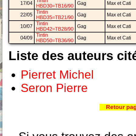
Tintin
17/04
Gag
Max et Cati
HBD30=TB16/90
Tintin
22/05
Gag
Max et Cati
HBD35=TB21/90
Tintin
10/07
Gag
Max et Cati
HBD42=TB28/90
Tintin
04/09
Gag
Max et Cati
HBD50=TB36/90
Liste des auteurs cit
Pierret Michel
Seron Pierre
Retour pa