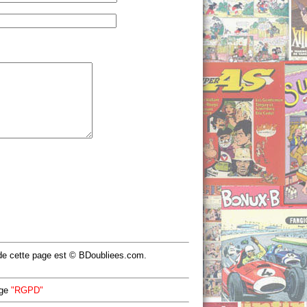
u de cette page est © BDoubliees.com.
age
"RGPD"