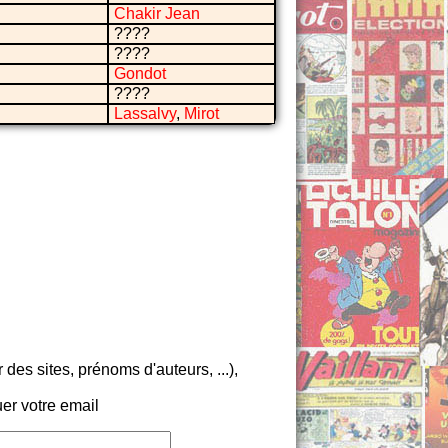
Chakir Jean
????
????
Gondot
????
Lassalvy
,
Mirot
es sites, prénoms d'auteurs, ...),
er votre email