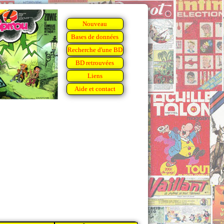
Nouveau
Bases de données
Recherche d'une BD
BD retrouvées
Liens
Aide et contact