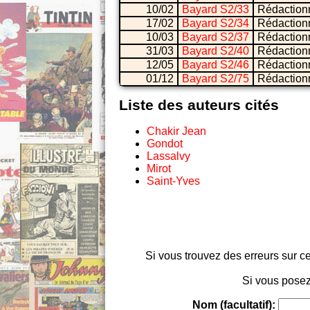
10/02
Bayard S2/33
Rédaction
17/02
Bayard S2/34
Rédaction
10/03
Bayard S2/37
Rédaction
31/03
Bayard S2/40
Rédaction
12/05
Bayard S2/46
Rédaction
01/12
Bayard S2/75
Rédaction
Liste des auteurs cités
Chakir Jean
Gondot
Lassalvy
Mirot
Saint-Yves
Si vous trouvez des erreurs sur ce
Si vous posez
Nom (facultatif):