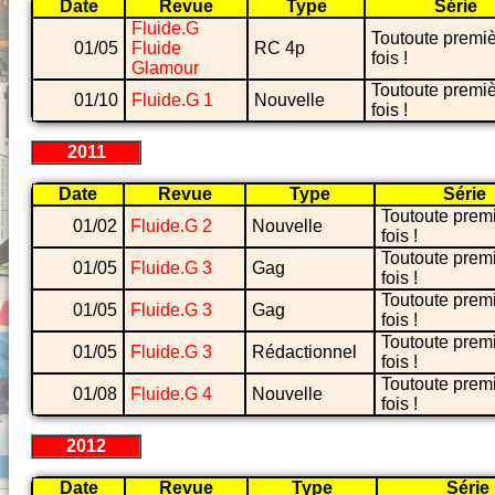
Date
Revue
Type
Série
Fluide.G
Toutoute premi
01/05
Fluide
RC 4p
fois !
Glamour
Toutoute premi
01/10
Fluide.G 1
Nouvelle
fois !
2011
Date
Revue
Type
Série
Toutoute prem
01/02
Fluide.G 2
Nouvelle
fois !
Toutoute prem
01/05
Fluide.G 3
Gag
fois !
Toutoute prem
01/05
Fluide.G 3
Gag
fois !
Toutoute prem
01/05
Fluide.G 3
Rédactionnel
fois !
Toutoute prem
01/08
Fluide.G 4
Nouvelle
fois !
2012
Date
Revue
Type
Série