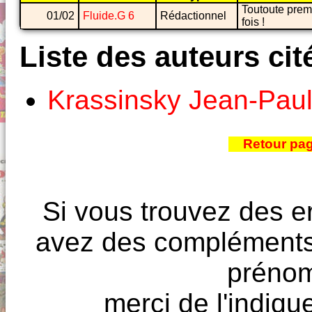
Toutoute prem
01/02
Fluide.G 6
Rédactionnel
fois !
Liste des auteurs cit
Krassinsky Jean-Pau
Retour pa
Si vous trouvez des e
avez des compléments à
prénoms
merci de l'indique