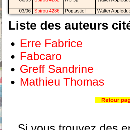
03/06
Spirou 4286
Poptastic !
Walter Appledu
Liste des auteurs cit
Erre Fabrice
Fabcaro
Greff Sandrine
Mathieu Thomas
Retour pa
Si vous trouvez des e