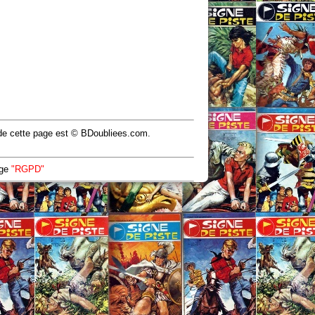
u de cette page est © BDoubliees.com.
age
"RGPD"