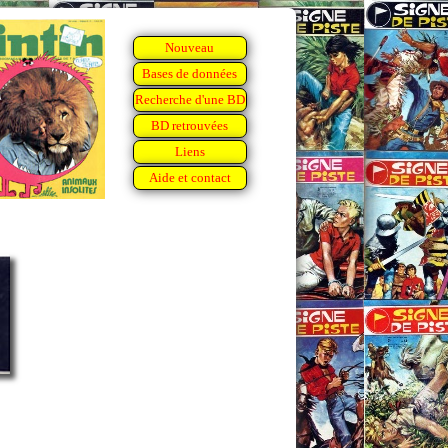
Nouveau
Bases de données
Recherche d'une BD
BD retrouvées
Liens
Aide et contact