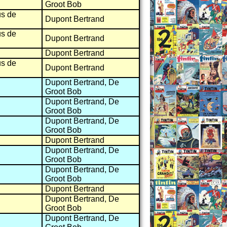
Groot Bob
us de
Dupont Bertrand
us de
Dupont Bertrand
Dupont Bertrand
us de
Dupont Bertrand
Dupont Bertrand, De
Groot Bob
Dupont Bertrand, De
Groot Bob
Dupont Bertrand, De
Groot Bob
Dupont Bertrand
Dupont Bertrand, De
Groot Bob
Dupont Bertrand, De
Groot Bob
Dupont Bertrand
Dupont Bertrand, De
Groot Bob
Dupont Bertrand, De