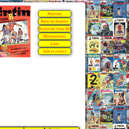
Nouveau
Bases de données
Recherche d'une BD
BD retrouvées
Liens
Aide et contact