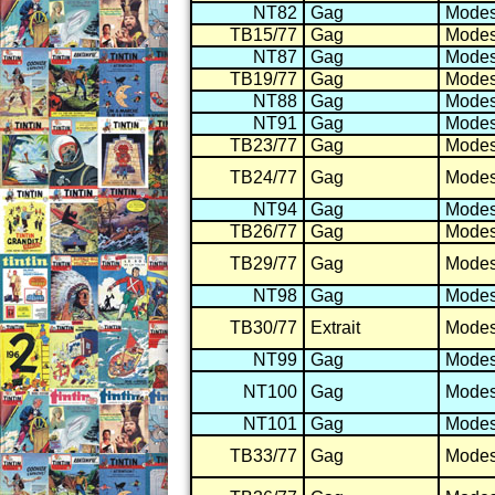
NT82
Gag
Modes
TB15/77
Gag
Modes
NT87
Gag
Modes
TB19/77
Gag
Modes
NT88
Gag
Modes
NT91
Gag
Modes
TB23/77
Gag
Modes
TB24/77
Gag
Modes
NT94
Gag
Modes
TB26/77
Gag
Modes
TB29/77
Gag
Modes
NT98
Gag
Modes
TB30/77
Extrait
Modes
NT99
Gag
Modes
NT100
Gag
Modes
NT101
Gag
Modes
TB33/77
Gag
Modes