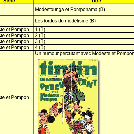
Série
Titre
Modestounga et Pompohama (B)
Les tordus du modélisme (B)
te et Pompon
1 (B)
te et Pompon
2 (B)
te et Pompon
3 (B)
te et Pompon
4 (B)
Un humour percutant avec Modeste et Pompon
te et Pompon