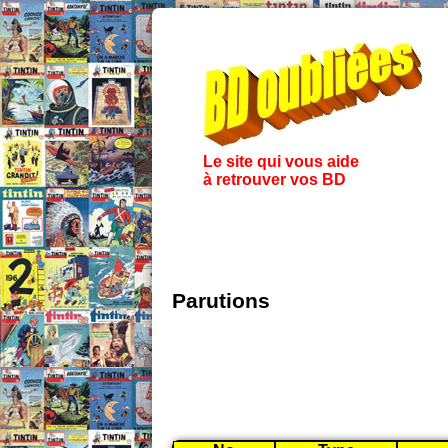
Le site qui vous aide
à retrouver vos BD
Parutions