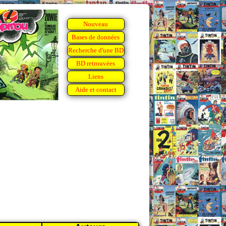
Nouveau
Bases de données
Recherche d'une BD
BD retrouvées
Liens
Aide et contact