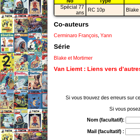
No
Type
Spécial 77
RC 10p
Blake 
ans
Co-auteurs
Cerminaro François
,
Yann
Série
Blake et Mortimer
Van Liemt : Liens vers d'autr
Si vous trouvez des erreurs sur ce
Si vous posez
Nom (facultatif):
Mail (facultatif) :