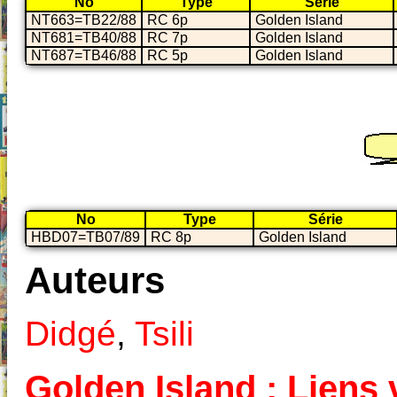
No
Type
Série
NT663=TB22/88
RC 6p
Golden Island
NT681=TB40/88
RC 7p
Golden Island
NT687=TB46/88
RC 5p
Golden Island
No
Type
Série
HBD07=TB07/89
RC 8p
Golden Island
Auteurs
Didgé
,
Tsili
Golden Island : Liens v