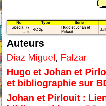
No
Type
Série
Spécial 77
Hugo et Johan et
RC 2p
Bal
ans
Pirlouit
Auteurs
Diaz Miguel
,
Falzar
Hugo et Johan et Pirlou
et bibliographie sur 
Johan et Pirlouit : Lie