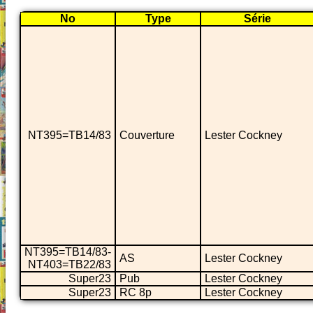
No
Type
Série
NT395=TB14/83
Couverture
Lester Cockney
NT395=TB14/83-
AS
Lester Cockney
NT403=TB22/83
Super23
Pub
Lester Cockney
Super23
RC 8p
Lester Cockney