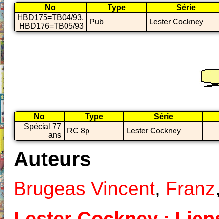
No
Type
Série
HBD175=TB04/93,
Pub
Lester Cockney
HBD176=TB05/93
No
Type
Série
Spécial 77
RC 8p
Lester Cockney
ans
Auteurs
Brugeas Vincent
,
Franz
Lester Cockney : Liens