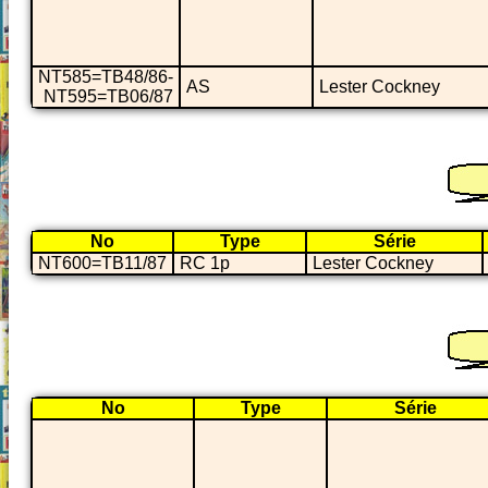
NT585=TB48/86-
AS
Lester Cockney
NT595=TB06/87
No
Type
Série
NT600=TB11/87
RC 1p
Lester Cockney
No
Type
Série