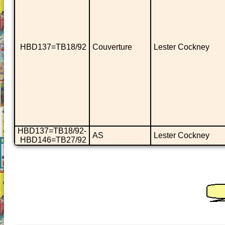
HBD137=TB18/92
Couverture
Lester Cockney
HBD137=TB18/92-
AS
Lester Cockney
HBD146=TB27/92