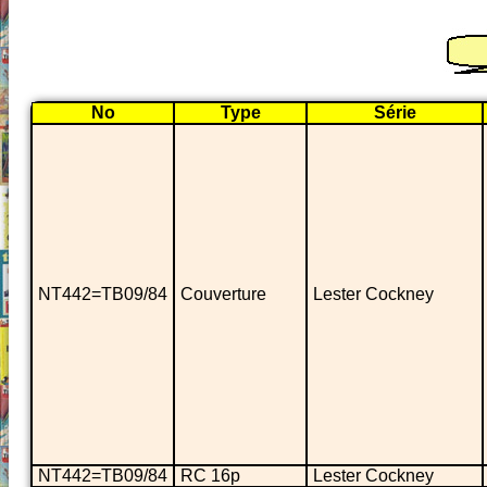
No
Type
Série
NT442=TB09/84
Couverture
Lester Cockney
NT442=TB09/84
RC 16p
Lester Cockney