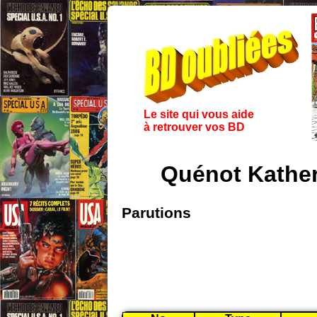
Le site qui vous aide
à retrouver vos BD
Quénot Kather
Parutions