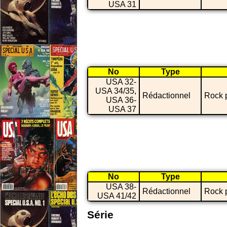
USA 31
No
Type
USA 32-
USA 34/35,
Rédactionnel
Rock 
USA 36-
USA 37
No
Type
USA 38-
Rédactionnel
Rock 
USA 41/42
Série