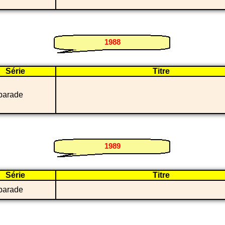
1988
Série
Titre
parade
1989
Série
Titre
parade