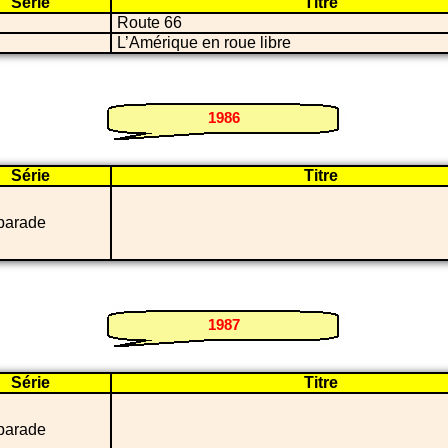
Série
Titre
Route 66
L’Amérique en roue libre
1986
Série
Titre
parade
1987
Série
Titre
parade