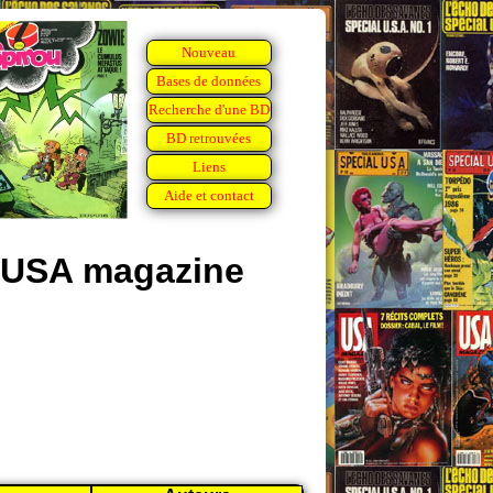
Nouveau
Bases de données
Recherche d'une BD
BD retrouvées
Liens
Aide et contact
s USA magazine