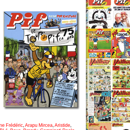
ne Frédéric
,
Arapu Mircea
,
Aristide
,