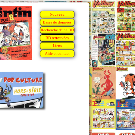
Nouveau
Bases de données
Recherche d'une BD
BD retrouvées
Liens
Aide et contact