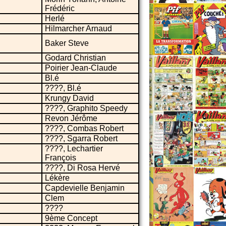
Frédéric
Herlé
Hilmarcher Arnaud
Baker Steve
Godard Christian
Poirier Jean-Claude
Bl.é
????, Bl.é
Krungy David
????, Graphito Speedy
Revon Jérôme
????, Combas Robert
????, Sgarra Robert
????, Lechartier
François
????, Di Rosa Hervé
Lékère
Capdevielle Benjamin
Clem
????
9ème Concept