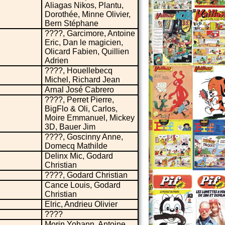
Aliagas Nikos, Plantu,
Dorothée, Minne Olivier,
Bern Stéphane
????, Garcimore, Antoine
Eric, Dan le magicien,
Olicard Fabien, Quillien
Adrien
????, Houellebecq
Michel, Richard Jean
Arnal José Cabrero
????, Perret Pierre,
BigFlo & Oli, Carlos,
Moire Emmanuel, Mickey
3D, Bauer Jim
????, Goscinny Anne,
Domecq Mathilde
Delinx Mic, Godard
Christian
????, Godard Christian
Cance Louis, Godard
Christian
Elric, Andrieu Olivier
????
Morin Yohann, Antoine