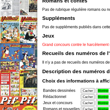
Romans et contes
Pas de rubrique régulière romans ou no
Suppléments
Pas de suppléments publiés dans cette
Jeux
Grand concours contre le harcèlement 
Recueils des numéros de l
Il n'y a pas de recueils des numéros de
Description des numéros d
Choix des informations à affi
Bandes dessinées
Cacher
Montrer
Rédactionnel
Cacher
Montrer
Jeux et concours
Cacher
Montrer
Romans et nouvelles
Cacher
Montrer