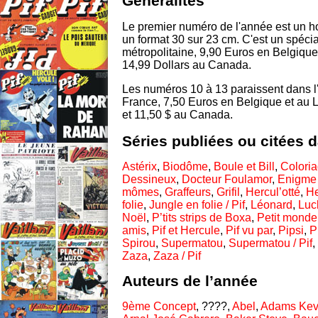
Généralités
Le premier numéro de l'année est un hor
un format 30 sur 23 cm. C'est un spécia
métropolitaine, 9,90 Euros en Belgiqu
14,99 Dollars au Canada.
Les numéros 10 à 13 paraissent dans l'
France, 7,50 Euros en Belgique et au
et 11,50 $ au Canada.
Séries publiées ou citées 
Astérix
,
Biodôme
,
Boule et Bill
,
Colori
Dessineux
,
Docteur Foulamor
,
Enigme 
mômes
,
Graffeurs
,
Grifil
,
Hercul’otté
,
He
folie
,
Jungle en folie / Pif
,
Léonard
,
Luc
Noël
,
P’tits strips de Boxa
,
Petit monde
amis
,
Pif et Hercule
,
Pif vu par
,
Pipsi
,
P
Spirou
,
Supermatou
,
Supermatou / Pif
,
Zaza
,
Zaza / Pif
Auteurs de l’année
9ème Concept
, ????,
Abel
,
Adams Kev