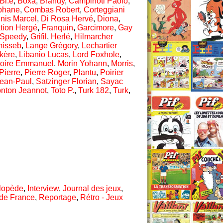
Bl.é
,
Boxa
,
Brandy
,
Campinoti Paolo
,
éphane
,
Combas Robert
,
Corteggiani
nis Marcel
,
Di Rosa Hervé
,
Diona
,
tion Hergé
,
Franquin
,
Garcimore
,
Gay
 Speedy
,
Grifil
,
Herlé
,
Hilmarcher
isseb
,
Lange Grégory
,
Lechartier
kère
,
Libanio Lucas
,
Lord Foxhole
,
oire Emmanuel
,
Morin Yohann
,
Morris
,
Pierre
,
Pierre Roger
,
Plantu
,
Poirier
ean-Paul
,
Satzinger Florian
,
Sayac
onton Jeannot
,
Toto P.
,
Turk 182
,
Turk
,
clopède
,
Interview
,
Journal des jeux
,
 de France
,
Reportage
,
Rétro - Jeux