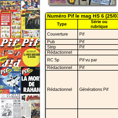
Numéro Pif le mag HS 6 (25/0
Série ou
Type
rubrique
Couverture
Pif
Pub
Pif
Strip
Pif
Rédactionnel
RC 5p
Pif vu par
Rédactionnel
Pif
Rédactionnel
Générations Pif