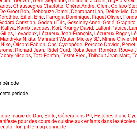
r Jim
,
BenGrrr
,
Bern Stéphane
,
Bettinelli Michaël
,
BigFlo & Oli
,
arlos
,
Chaussegros Charlotte
,
Chéret André
,
Clem
,
Collaro St
De Groot Bob
,
Debbouze Jamel
,
Debrabant Ilan
,
Delinx Mic
,
De
Dorothée
,
Eiffel
,
Elric
,
Farrugia Dominique
,
Fiquet Olivier
,
Fonda
Godard Christian
,
Godeau Eric
,
Goscinny Anne
,
Gotié
,
Graphito
,
Kallya
,
Kamb Jacques
,
Kort
,
Krungy David
,
Laffont Patrice
,
Lam
Gilles
,
Levadoux
,
Lécureux Jean-François
,
Lécureux Roger
,
Lé
Mandryka Nikita
,
Mannaert Wauter
,
Mickey 3D
,
Minne Olivier
,
M
,
Niko
,
Olicard Fabien
,
Onc’ Cyclopède
,
Percoco Davide
,
Perret 
érôme
,
Richard Jean
,
Ridel Curd
,
Roba Jean
,
Roméro
,
Rouve J
Tabary Nicolas
,
Tata Fanfan
,
Testot Fred
,
Thibault Jean-Marc
,
T
e période
cette période
ique magie de Dan
,
Edito
,
Générations Pif
,
Histoires d’onc Cy
anifeste pour des cours de cuisine aux enfants dans les écoles
 écolo
,
Ton pif le mag connecté