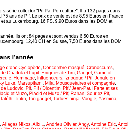
s-série collector "Pif Paf Pop culture". Il a 132 pages dans
l 75 ans de Pif. Le prix de vente est de 8,95 Euros en France
e et au Luxembourg, 16 FS, 9,90 Euros dans les DOM et
année. Ils ont 84 pages et sont vendus 6,50 Euros en
 Luxembourg, 12,40 CH en Suisse, 7,50 Euros dans les DOM
dans l’année
age d’onc Cyclopède
,
Concombre masqué
,
Cronoccums
,
de Charlok et Lupif
,
Enigmes de Tim
,
Gadget
,
Game of
rcule
,
Hommage
,
Influenceurs
,
Iznogoud / Pif
,
Jungle en
ky Luke
,
Marsupilami
,
Mila
,
Mousquetaires et compagnie
,
 de Ludovic
,
Pif
,
Pif / Dicentim
,
Pif / Jean-Paul Farte et ses
lacid et Muzo
,
Placid et Muzo / Pif
,
Rahan
,
Souriez Pif
,
Tatêth
,
Tintin
,
Ton gadget
,
Tortues ninja
,
Voogle
,
Yasmina
,
,
Aliagas Nikos
,
Alix L
,
Andrieu Olivier
,
Angy
,
Antoine Eric
,
Antoi