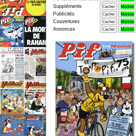
Suppléments
Cacher
Montrer
Publicités
Cacher
Montrer
Couvertures
Cacher
Montrer
Annonces
Cacher
Montrer