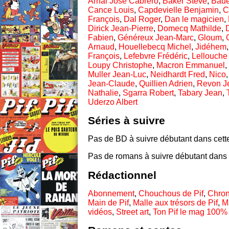
Arnal José Cabrero
,
Baker Steve
,
Baue
Cance Louis
,
Capdevielle Benjamin
,
C
François
,
Dal Roger
,
Dan le magicien
,
Dirick Jean-Pierre
,
Domecq Mathilde
,
Fabien
,
Généreux Jean-Marc
,
Gloum
,
Arnaud
,
Houellebecq Michel
,
Jidéhem
François
,
Lefebvre Frédéric
,
Lellouche 
Loupy Christophe
,
Macron Emmanuel
,
Muller Jean-Luc
,
Neidhardt Fred
,
Nico
Jean-Claude
,
Quillien Adrien
,
Revon J
Nathalie
,
Sgarra Robert
,
Tabary Jean
,
Uderzo Albert
Séries à suivre
Pas de BD à suivre débutant dans cett
Pas de romans à suivre débutant dans 
Rédactionnel
Abonnement
,
Chouchous de Pif
,
Chron
Main de Pif
,
Malle aux trésors de Pif
,
M
vidéos
,
Street art
,
Ton Pif le mag 100%