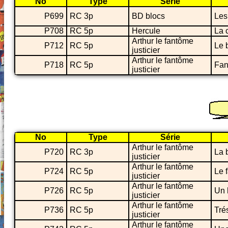
No
Type
Série
P699
RC 3p
BD blocs
Les
P708
RC 5p
Hercule
La 
Arthur le fantôme
P712
RC 5p
Le 
justicier
Arthur le fantôme
P718
RC 5p
Fan
justicier
No
Type
Série
Arthur le fantôme
P720
RC 3p
La 
justicier
Arthur le fantôme
P724
RC 5p
Le f
justicier
Arthur le fantôme
P726
RC 5p
Un 
justicier
Arthur le fantôme
P736
RC 5p
Tré
justicier
Arthur le fantôme