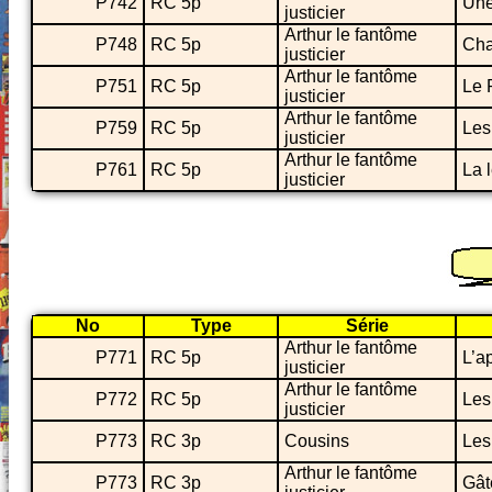
P742
RC 5p
Une
justicier
Arthur le fantôme
P748
RC 5p
Cha
justicier
Arthur le fantôme
P751
RC 5p
Le 
justicier
Arthur le fantôme
P759
RC 5p
Les
justicier
Arthur le fantôme
P761
RC 5p
La 
justicier
No
Type
Série
Arthur le fantôme
P771
RC 5p
L’a
justicier
Arthur le fantôme
P772
RC 5p
Les
justicier
P773
RC 3p
Cousins
Les
Arthur le fantôme
P773
RC 3p
Gât