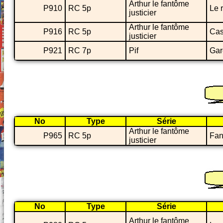
Arthur le fantôme
P910
RC 5p
Le 
justicier
Arthur le fantôme
P916
RC 5p
Cas
justicier
P921
RC 7p
Pif
Gare
No
Type
Série
Arthur le fantôme
P965
RC 5p
Fan
justicier
No
Type
Série
Arthur le fantôme