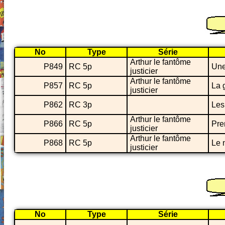
No
Type
Série
Arthur le fantôme
P849
RC 5p
Une
justicier
Arthur le fantôme
P857
RC 5p
La 
justicier
P862
RC 3p
Les
Arthur le fantôme
P866
RC 5p
Pre
justicier
Arthur le fantôme
P868
RC 5p
Le 
justicier
No
Type
Série