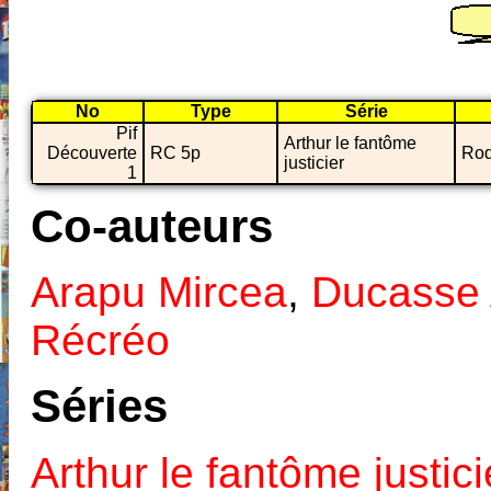
No
Type
Série
Pif
Arthur le fantôme
Découverte
RC 5p
Rod
justicier
1
Co-auteurs
Arapu Mircea
,
Ducasse 
Récréo
Séries
Arthur le fantôme justici