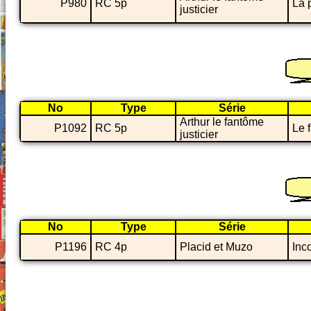
P980
RC 5p
La 
justicier
No
Type
Série
Arthur le fantôme
P1092
RC 5p
Le 
justicier
No
Type
Série
P1196
RC 4p
Placid et Muzo
Inc