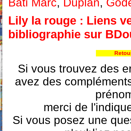
Bati Marc
,
Duplan
,
Gode
Lily la rouge : Liens v
bibliographie sur BD
Retour
Si vous trouvez des e
avez des compléments à
prénoms
merci de l'indique
Si vous posez une ques