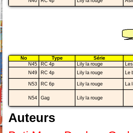
N40
RC 4p
Lily la rouge
Asil
No
Type
Série
N45
RC 4p
Lily la rouge
Les
N49
RC 4p
Lily la rouge
Le b
N53
RC 6p
Lily la rouge
La 
N54
Gag
Lily la rouge
Auteurs