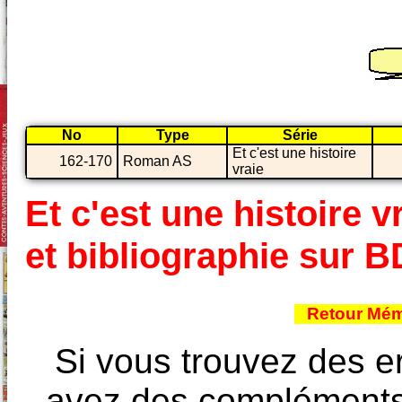
No
Type
Série
Et c'est une histoire
162-170
Roman AS
vraie
Et c'est une histoire v
et bibliographie sur 
Retour Mém
Si vous trouvez des e
avez des compléments à