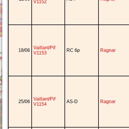
V1152
Vaillant/Pif
18/06
RC 6p
Ragnar
V1153
Vaillant/Pif
25/06
AS-D
Ragnar
V1154