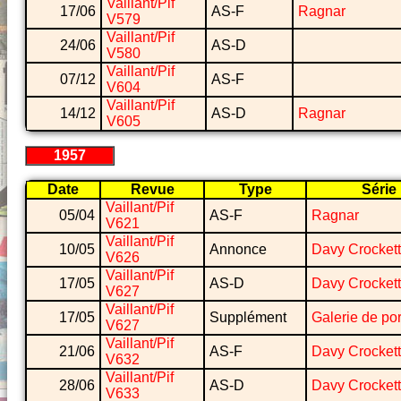
Vaillant/Pif
17/06
AS-F
Ragnar
V579
Vaillant/Pif
24/06
AS-D
V580
Vaillant/Pif
07/12
AS-F
V604
Vaillant/Pif
14/12
AS-D
Ragnar
V605
1957
Date
Revue
Type
Série
Vaillant/Pif
05/04
AS-F
Ragnar
V621
Vaillant/Pif
10/05
Annonce
Davy Crockett
V626
Vaillant/Pif
17/05
AS-D
Davy Crockett
V627
Vaillant/Pif
17/05
Supplément
Galerie de por
V627
Vaillant/Pif
21/06
AS-F
Davy Crockett
V632
Vaillant/Pif
28/06
AS-D
Davy Crockett
V633