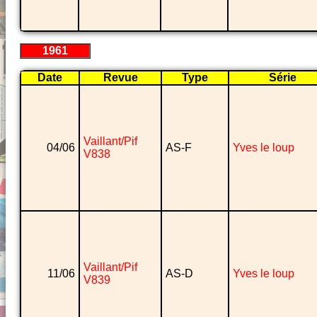
1961
Date
Revue
Type
Série
Vaillant/Pif
04/06
AS-F
Yves le loup
V838
Vaillant/Pif
11/06
AS-D
Yves le loup
V839