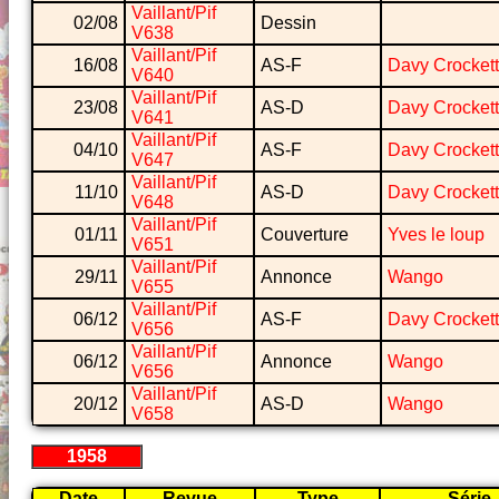
Vaillant/Pif
02/08
Dessin
V638
Vaillant/Pif
16/08
AS-F
Davy Crockett
V640
Vaillant/Pif
23/08
AS-D
Davy Crockett
V641
Vaillant/Pif
04/10
AS-F
Davy Crockett
V647
Vaillant/Pif
11/10
AS-D
Davy Crockett
V648
Vaillant/Pif
01/11
Couverture
Yves le loup
V651
Vaillant/Pif
29/11
Annonce
Wango
V655
Vaillant/Pif
06/12
AS-F
Davy Crockett
V656
Vaillant/Pif
06/12
Annonce
Wango
V656
Vaillant/Pif
20/12
AS-D
Wango
V658
1958
Date
Revue
Type
Série