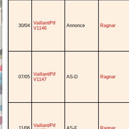
Vaillant/Pif
30/04
Annonce
Ragnar
V1146
Vaillant/Pif
07/05
AS-D
Ragnar
V1147
Vaillant/Pif
11/06
AS-F
Ragnar