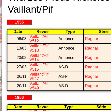
Vaillant/Pif
1955
Date
Revue
Type
Série
Vaillant/Pif
06/03
Annonce
Ragnar
V512
Vaillant/Pif
13/03
Annonce
Ragnar
V513
Vaillant/Pif
20/03
Annonce
Ragnar
V514
Vaillant/Pif
27/03
AS-D
Ragnar
V515
Vaillant/Pif
06/11
AS-F
Ragnar
V547
Vaillant/Pif
20/11
AS-D
Ragnar
V549
1956
Date
Revue
Type
Série