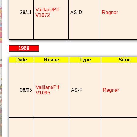
Vaillant/Pif
28/11
AS-D
Ragnar
V1072
1966
Date
Revue
Type
Série
Vaillant/Pif
08/05
AS-F
Ragnar
V1095