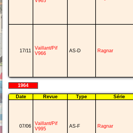
V965
Vaillant/Pif
17/11
AS-D
Ragnar
V966
1964
Date
Revue
Type
Série
Vaillant/Pif
07/06
AS-F
Ragnar
V995