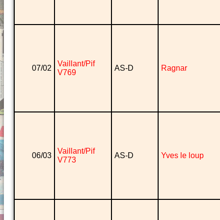
Vaillant/Pif
07/02
AS-D
Ragnar
V769
Vaillant/Pif
06/03
AS-D
Yves le loup
V773