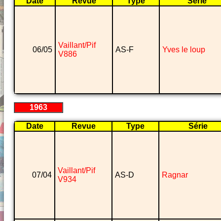
Date
Revue
Type
Série
Vaillant/Pif
06/05
AS-F
Yves le loup
V886
1963
Date
Revue
Type
Série
Vaillant/Pif
07/04
AS-D
Ragnar
V934