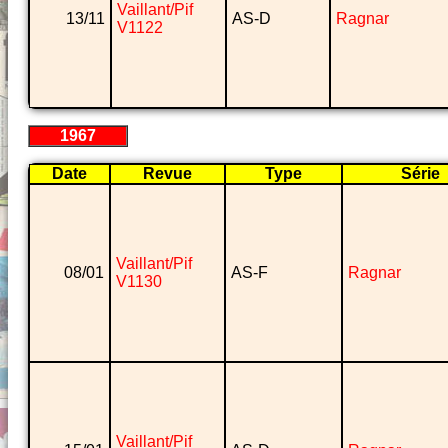
Vaillant/Pif
13/11
AS-D
Ragnar
V1122
1967
Date
Revue
Type
Série
Vaillant/Pif
08/01
AS-F
Ragnar
V1130
Vaillant/Pif