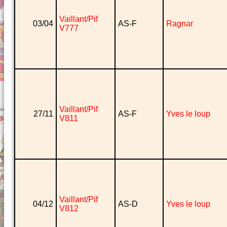
Vaillant/Pif
03/04
AS-F
Ragnar
V777
Vaillant/Pif
27/11
AS-F
Yves le loup
V811
Vaillant/Pif
04/12
AS-D
Yves le loup
V812