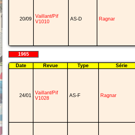
Vaillant/Pif
20/09
AS-D
Ragnar
V1010
1965
Date
Revue
Type
Série
Vaillant/Pif
24/01
AS-F
Ragnar
V1028