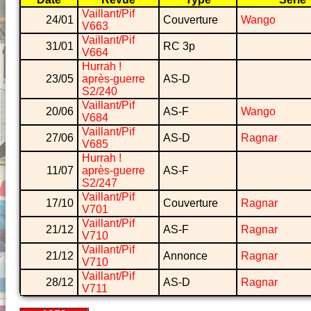
Vaillant/Pif
24/01
Couverture
Wango
V663
Vaillant/Pif
31/01
RC 3p
V664
Hurrah !
23/05
après-guerre
AS-D
S2/240
Vaillant/Pif
20/06
AS-F
Wango
V684
Vaillant/Pif
27/06
AS-D
Ragnar
V685
Hurrah !
11/07
après-guerre
AS-F
S2/247
Vaillant/Pif
17/10
Couverture
Ragnar
V701
Vaillant/Pif
21/12
AS-F
Ragnar
V710
Vaillant/Pif
21/12
Annonce
Ragnar
V710
Vaillant/Pif
28/12
AS-D
Ragnar
V711