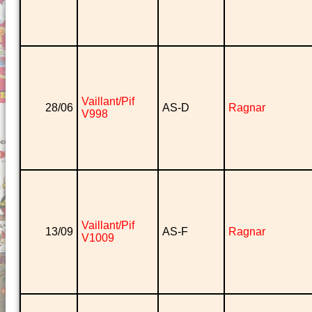
Vaillant/Pif
28/06
AS-D
Ragnar
V998
Vaillant/Pif
13/09
AS-F
Ragnar
V1009