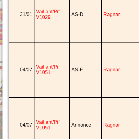
Vaillant/Pif
31/01
AS-D
Ragnar
V1029
Vaillant/Pif
04/07
AS-F
Ragnar
V1051
Vaillant/Pif
04/07
Annonce
Ragnar
V1051