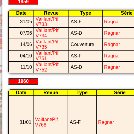
1959
Date
Revue
Type
Série
Vaillant/Pif
31/05
AS-F
Ragnar
V733
Vaillant/Pif
07/06
AS-D
Ragnar
V734
Vaillant/Pif
14/06
Couverture
Ragnar
V735
Vaillant/Pif
04/10
AS-F
Ragnar
V751
Vaillant/Pif
11/10
AS-D
Ragnar
V752
1960
Date
Revue
Type
Série
Vaillant/Pif
31/01
AS-F
Ragnar
V768