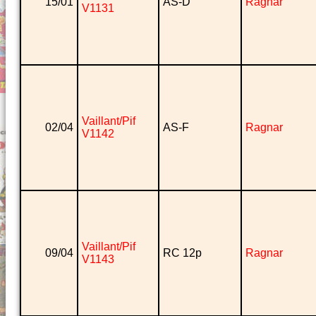
15/01
AS-D
Ragnar
V1131
Vaillant/Pif
02/04
AS-F
Ragnar
V1142
Vaillant/Pif
09/04
RC 12p
Ragnar
V1143