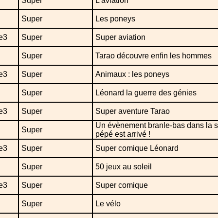
Super
L'aviation
Super
Les poneys
e3
Super
Super aviation
Super
Tarao découvre enfin les hommes
e3
Super
Animaux : les poneys
Super
Léonard la guerre des génies
e3
Super
Super aventure Tarao
Un évènement branle-bas dans la s
Super
pépé est arrivé !
e3
Super
Super comique Léonard
Super
50 jeux au soleil
e3
Super
Super comique
Super
Le vélo