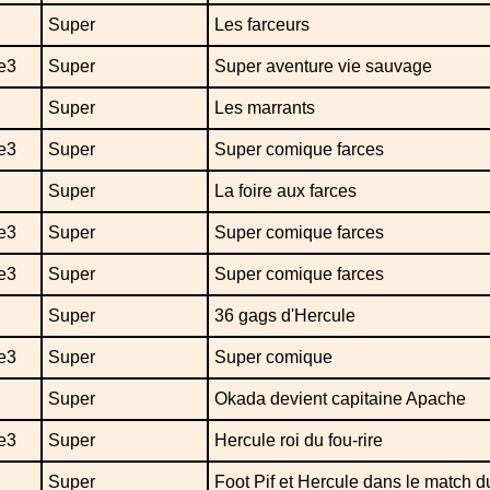
Super
Les farceurs
e3
Super
Super aventure vie sauvage
Super
Les marrants
e3
Super
Super comique farces
Super
La foire aux farces
e3
Super
Super comique farces
e3
Super
Super comique farces
Super
36 gags d'Hercule
e3
Super
Super comique
Super
Okada devient capitaine Apache
e3
Super
Hercule roi du fou-rire
Super
Foot Pif et Hercule dans le match d