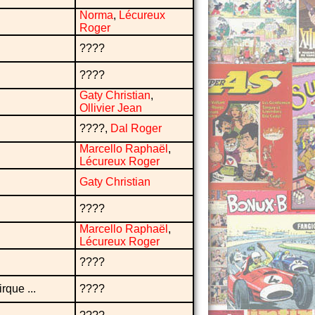
Norma
,
Lécureux
Roger
????
????
Gaty Christian
,
Ollivier Jean
????,
Dal Roger
Marcello Raphaël
,
Lécureux Roger
Gaty Christian
????
Marcello Raphaël
,
Lécureux Roger
????
rque ...
????