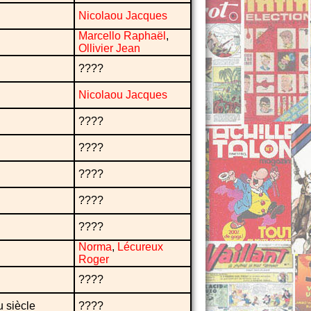
Nicolaou Jacques
Marcello Raphaël
,
Ollivier Jean
????
Nicolaou Jacques
????
????
????
????
????
Norma
,
Lécureux
Roger
????
u siècle
????