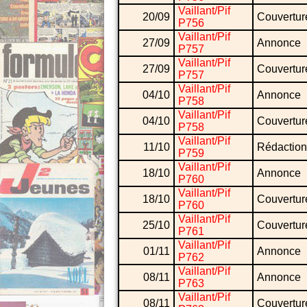
Vaillant/Pif
20/09
Couvertur
P756
Vaillant/Pif
27/09
Annonce
P757
Vaillant/Pif
27/09
Couvertur
P757
Vaillant/Pif
04/10
Annonce
P758
Vaillant/Pif
04/10
Couvertur
P758
Vaillant/Pif
11/10
Rédaction
P759
Vaillant/Pif
18/10
Annonce
P760
Vaillant/Pif
18/10
Couvertur
P760
Vaillant/Pif
25/10
Couvertur
P761
Vaillant/Pif
01/11
Annonce
P762
Vaillant/Pif
08/11
Annonce
P763
Vaillant/Pif
08/11
Couvertur