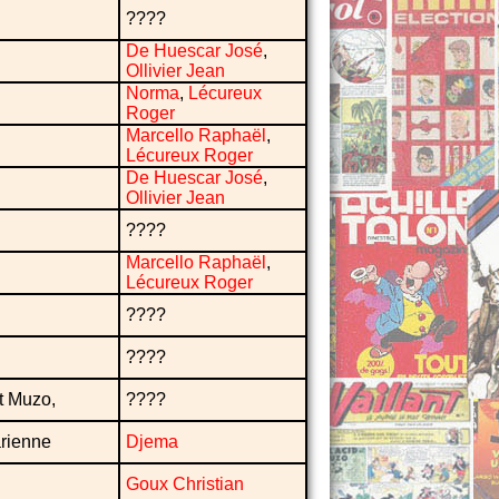
????
De Huescar José
,
Ollivier Jean
Norma
,
Lécureux
Roger
Marcello Raphaël
,
Lécureux Roger
De Huescar José
,
Ollivier Jean
????
Marcello Raphaël
,
Lécureux Roger
????
????
t Muzo,
????
arienne
Djema
Goux Christian