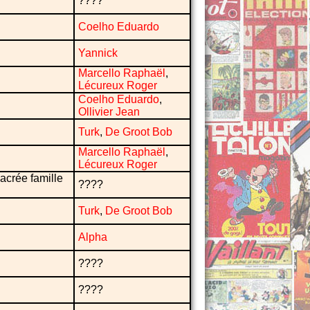
????
Coelho Eduardo
Yannick
Marcello Raphaël
,
Lécureux Roger
Coelho Eduardo
,
Ollivier Jean
Turk
,
De Groot Bob
Marcello Raphaël
,
Lécureux Roger
acrée famille
????
Turk
,
De Groot Bob
Alpha
????
????