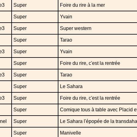
e3
Super
Foire du rire à la mer
Super
Yvain
e3
Super
Super western
Super
Tarao
e3
Super
Yvain
Super
Foire du rire, c'est la rentrée
e3
Super
Tarao
Super
Le Sahara
e3
Super
Foire du rire, c'est la rentrée
Super
Comique tous à table avec Placid e
nel
Super
Le Sahara l'épopée de la transdah
Super
Manivelle