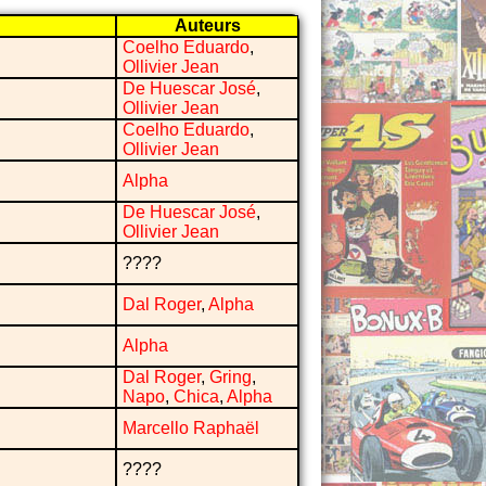
Auteurs
Coelho Eduardo
,
Ollivier Jean
De Huescar José
,
Ollivier Jean
Coelho Eduardo
,
Ollivier Jean
Alpha
De Huescar José
,
Ollivier Jean
????
Dal Roger
,
Alpha
Alpha
Dal Roger
,
Gring
,
Napo
,
Chica
,
Alpha
Marcello Raphaël
????