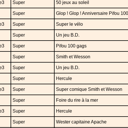
e3
Super
50 jeux au soleil
Super
Glop ! Glop ! Anniversaire Pifou 10
e3
Super
Super le vélo
Super
Un jeu B.D.
e3
Super
Pifou 100 gags
Super
Smith et Wesson
e3
Super
Un jeu B.D.
Super
Hercule
e3
Super
Super comique Smith et Wesson
Super
Foire du rire à la mer
e3
Super
Hercule
Super
Wester capitaine Apache