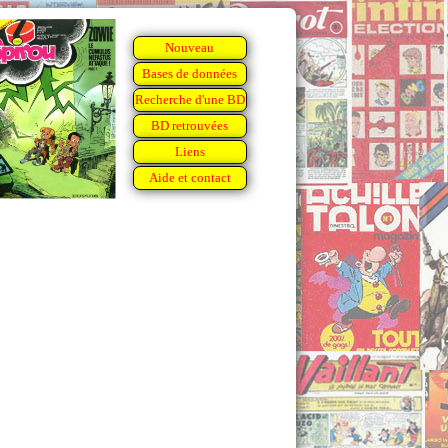
Nouveau
Bases de données
Recherche d'une BD
BD retrouvées
Liens
Aide et contact