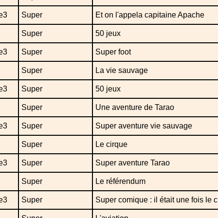
e3
Super
Et on l'appela capitaine Apache
Super
50 jeux
e3
Super
Super foot
Super
La vie sauvage
e3
Super
50 jeux
Super
Une aventure de Tarao
e3
Super
Super aventure vie sauvage
Super
Le cirque
e3
Super
Super aventure Tarao
Super
Le référendum
e3
Super
Super comique : il était une fois le ci