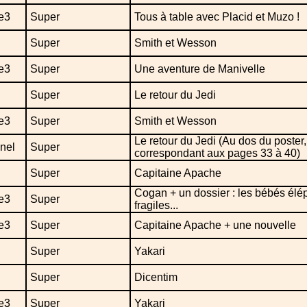
e3
Super
Tous à table avec Placid et Muzo !
Super
Smith et Wesson
e3
Super
Une aventure de Manivelle
Super
Le retour du Jedi
e3
Super
Smith et Wesson
Le retour du Jedi (Au dos du poster,
nel
Super
correspondant aux pages 33 à 40)
Super
Capitaine Apache
Cogan + un dossier : les bébés élép
e3
Super
fragiles...
e3
Super
Capitaine Apache + une nouvelle
Super
Yakari
Super
Dicentim
e3
Super
Yakari