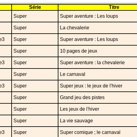
Série
Titre
Super
Super aventure : Les loups
Super
La chevalerie
e3
Super
Super aventure : Les loups
Super
10 pages de jeux
e3
Super
Super aventure : la chevalerie
Super
Le carnaval
e3
Super
Super jeux : le jeux de l'hiver
Super
Grand jeu des pistes
Super
Les jeux de l'hiver
Super
La vie sauvage
e3
Super
Super comique ; le carnaval