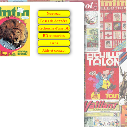
Nouveau
Bases de données
Recherche d'une BD
BD retrouvées
Liens
Aide et contact