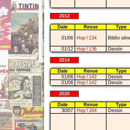
2012
Date
Revue
Type
01/06
Hop ! 134
Biblio séri
01/12
Hop ! 136
Dessin
2014
Date
Revue
Type
01/06
Hop ! 142
Dessin
01/06
Hop ! 142
Dessin
2020
Date
Revue
Type
30/07
Hop ! 164
Dessin