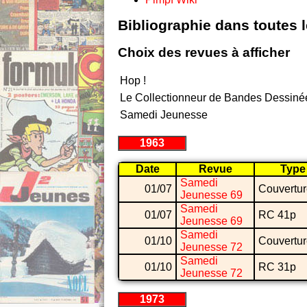
Bibliographie dans toutes 
Choix des revues à afficher
Hop !
Le Collectionneur de Bandes Dessiné
Samedi Jeunesse
1963
Date
Revue
Type
Samedi
01/07
Couvertu
Jeunesse 69
Samedi
01/07
RC 41p
Jeunesse 69
Samedi
01/10
Couvertu
Jeunesse 72
Samedi
01/10
RC 31p
Jeunesse 72
1973