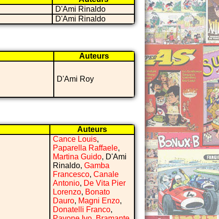
D'Ami Rinaldo
D'Ami Rinaldo
Auteurs
D'Ami Roy
Auteurs
Cance Louis
,
Paparella Raffaele
,
Martina Guido
, D'Ami
Rinaldo,
Gamba
Francesco
,
Canale
Antonio
,
De Vita Pier
Lorenzo
,
Bonato
Dauro
,
Magni Enzo
,
Donatelli Franco
,
Pavone Ivo
,
Bramante