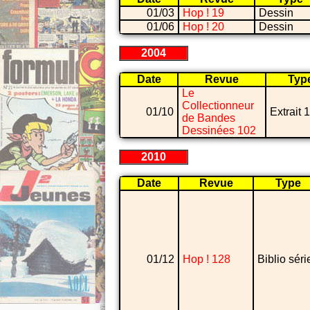
01/03
Hop ! 19
Dessin
01/06
Hop ! 20
Dessin
2004
Date
Revue
Typ
Le
Collectionneur
01/10
Extrait 
de Bandes
Dessinées 102
2010
Date
Revue
Type
01/12
Hop ! 128
Biblio séri