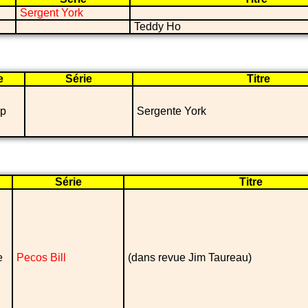
Sergent York
Teddy Ho
e
Série
Titre
1p
Sergente York
Série
Titre
e
Pecos Bill
(dans revue Jim Taureau)