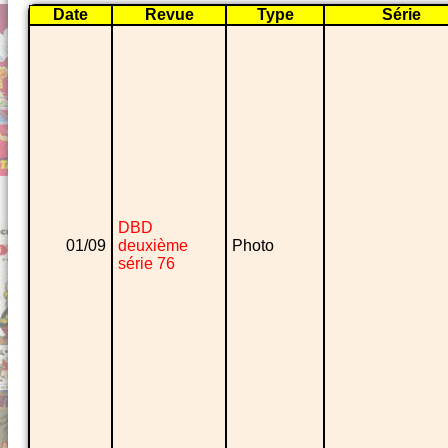
Date
Revue
Type
Série
DBD
01/09
deuxième
Photo
série 76