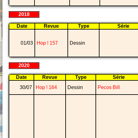
2018
Date
Revue
Type
Série
01/03
Hop ! 157
Dessin
2020
Date
Revue
Type
Série
30/07
Hop ! 164
Dessin
Pecos Bill