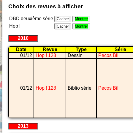
Choix des revues à afficher
DBD deuxième série
Cacher
Montrer
Hop !
Cacher
Montrer
2010
Date
Revue
Type
Série
01/12
Hop ! 128
Dessin
Pecos Bill
01/12
Hop ! 128
Biblio série
Pecos Bill
2013