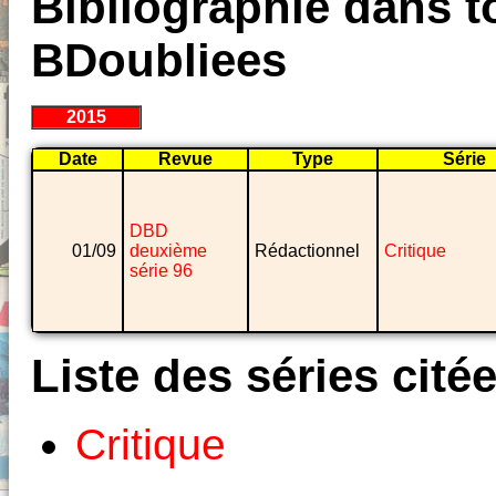
Bibliographie dans to
BDoubliees
2015
Date
Revue
Type
Série
DBD
01/09
deuxième
Rédactionnel
Critique
série 96
Liste des séries cité
Critique