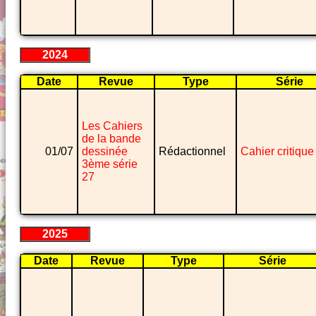
2024
Date
Revue
Type
Série
Les Cahiers
de la bande
01/07
dessinée
Rédactionnel
Cahier critique
3ème série
27
2025
Date
Revue
Type
Série