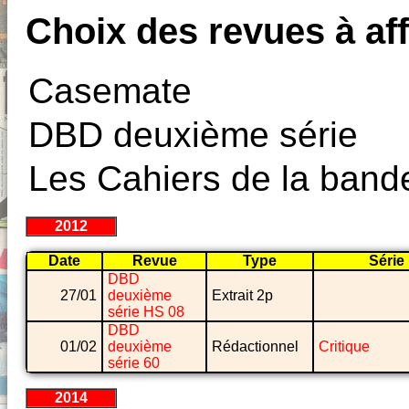
Choix des revues à aff
Casemate
DBD deuxième série
Les Cahiers de la band
2012
Date
Revue
Type
Série
DBD
27/01
deuxième
Extrait 2p
série HS 08
DBD
01/02
deuxième
Rédactionnel
Critique
série 60
2014