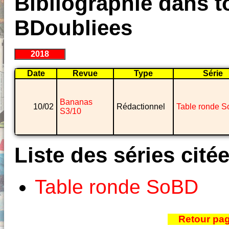
Bibliographie dans to
BDoubliees
2018
Date
Revue
Type
Série
Bananas
10/02
Rédactionnel
Table ronde 
S3/10
Liste des séries cité
Table ronde SoBD
Retour pa