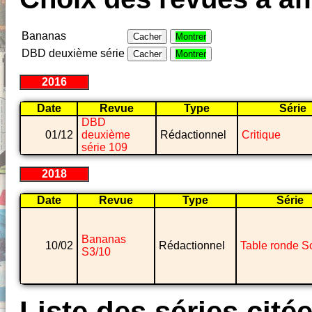
Bananas
Cacher
Montrer
DBD deuxième série
Cacher
Montrer
2016
Date
Revue
Type
Série
DBD
01/12
deuxième
Rédactionnel
Critique
série 109
2018
Date
Revue
Type
Série
Bananas
10/02
Rédactionnel
Table ronde 
S3/10
Liste des séries cité