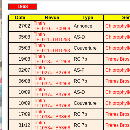
1968
Date
Revue
Type
Sér
Tintin
27/02
Annonce
Chlorophyll
TF1010=TB09/68
Tintin
05/03
AS-D
Chlorophyll
TF1011=TB10/68
Tintin
05/03
Couverture
Chlorophyll
TF1011=TB10/68
Tintin
19/03
RC 7p
Frères Bros
TF1013=TB12/68
Tintin
02/07
AS-F
Chlorophyll
TF1027=TB27/68
Tintin
06/08
RC 7p
Frères Bros
TF1032=TB32/68
Tintin
10/09
AS-D
Chlorophyll
TF1037=TB37/68
Tintin
10/09
Couverture
Chlorophyll
TF1037=TB37/68
Tintin
17/09
RC 7p
Frères Bros
TF1038=TB38/68
Tintin
31/12
RC 7p
Frères Bros
TF1053=TB53/68