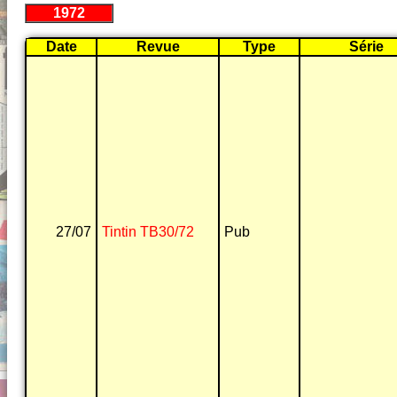
1972
Date
Revue
Type
Série
27/07
Tintin TB30/72
Pub