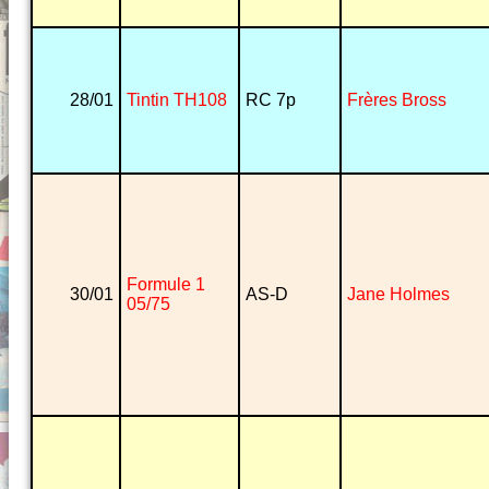
28/01
Tintin TH108
RC 7p
Frères Bross
Formule 1
30/01
AS-D
Jane Holmes
05/75