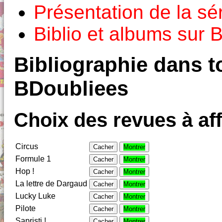
Présentation de la sé
Biblio et albums sur
Bibliographie dans to
BDoubliees
Choix des revues à aff
Circus
Cacher
Montrer
Formule 1
Cacher
Montrer
Hop !
Cacher
Montrer
La lettre de Dargaud
Cacher
Montrer
Lucky Luke
Cacher
Montrer
Pilote
Cacher
Montrer
Sapristi !
Cacher
Montrer