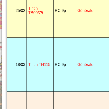
Tintin
25/02
RC 9p
Générale
TB09/75
18/03
Tintin TH115
RC 9p
Générale