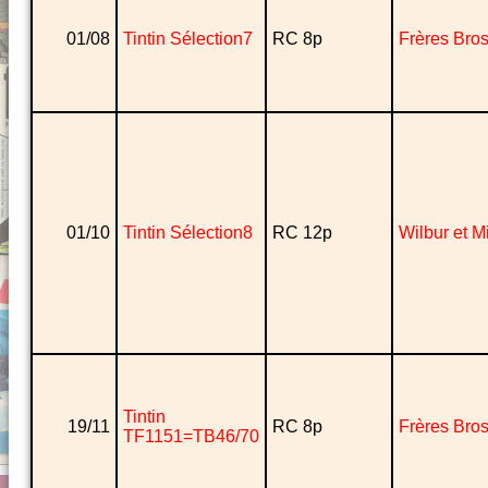
01/08
Tintin Sélection7
RC 8p
Frères Bro
01/10
Tintin Sélection8
RC 12p
Wilbur et 
Tintin
19/11
RC 8p
Frères Bro
TF1151=TB46/70