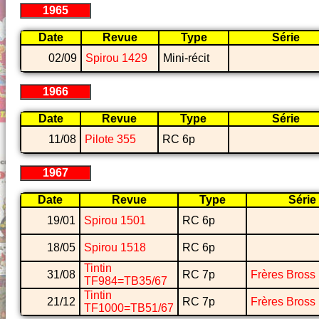
1965
Date
Revue
Type
Série
02/09
Spirou 1429
Mini-récit
1966
Date
Revue
Type
Série
11/08
Pilote 355
RC 6p
1967
Date
Revue
Type
Série
19/01
Spirou 1501
RC 6p
18/05
Spirou 1518
RC 6p
Tintin
31/08
RC 7p
Frères Bross
TF984=TB35/67
Tintin
21/12
RC 7p
Frères Bross
TF1000=TB51/67