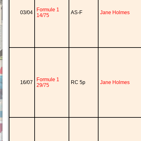
Formule 1
03/04
AS-F
Jane Holmes
14/75
Formule 1
16/07
RC 5p
Jane Holmes
29/75