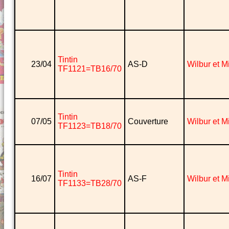
Tintin
23/04
AS-D
Wilbur et 
TF1121=TB16/70
Tintin
07/05
Couverture
Wilbur et 
TF1123=TB18/70
Tintin
16/07
AS-F
Wilbur et 
TF1133=TB28/70