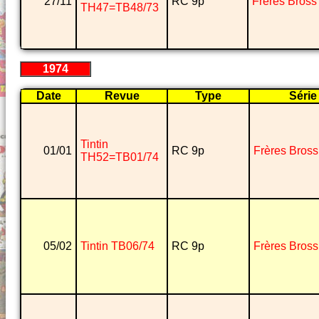
27/11
RC 9p
Frères Bross
TH47=TB48/73
1974
Date
Revue
Type
Série
Tintin
01/01
RC 9p
Frères Bross
TH52=TB01/74
05/02
Tintin TB06/74
RC 9p
Frères Bross