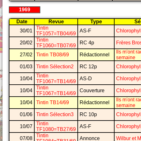
1969
Date
Revue
Type
Sé
Tintin
30/01
AS-F
Chlorophyl
TF1057=TB04/69
Tintin
20/02
RC 4p
Frères Bro
TF1060=TB07/69
Ils m'ont r
27/02
Tintin TB08/69
Rédactionnel
semaine
01/03
Tintin Sélection2
RC 12p
Chlorophyl
Tintin
10/04
AS-D
Chlorophyl
TF1067=TB14/69
Tintin
10/04
Couverture
Chlorophyl
TF1067=TB14/69
Ils m'ont r
10/04
Tintin TB14/69
Rédactionnel
semaine
01/06
Tintin Sélection3
RC 10p
Chlorophyl
Tintin
10/07
AS-F
Chlorophyl
TF1080=TB27/69
Tintin
07/08
Annonce
Wilbur et 