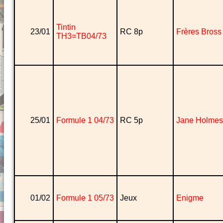
Tintin
23/01
RC 8p
Frères Bross
TH3=TB04/73
25/01
Formule 1 04/73
RC 5p
Jane Holmes
01/02
Formule 1 05/73
Jeux
Enigme