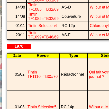
TF1084=TB31/69
Tintin
14/08
AS-D
Wilbur et 
TF1085=TB32/69
Tintin
14/08
Couverture
Wilbur et 
TF1085=TB32/69
01/11
Tintin Sélection4
RC 12p
Chlorophyl
Tintin
20/11
AS-F
Wilbur et 
TF1099=TB46/69
1970
Date
Revue
Type
Séri
Tintin
Qui fait vot
05/02
Rédactionnel
TF1110=TB05/70
journal ?
01/03
Tintin Sélection5
RC 14p
Wilbur et 