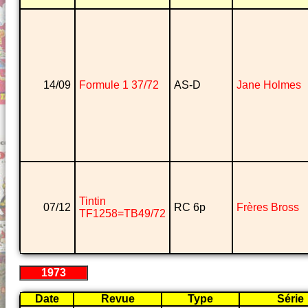
14/09
Formule 1 37/72
AS-D
Jane Holmes
Tintin
07/12
RC 6p
Frères Bross
TF1258=TB49/72
1973
Date
Revue
Type
Série