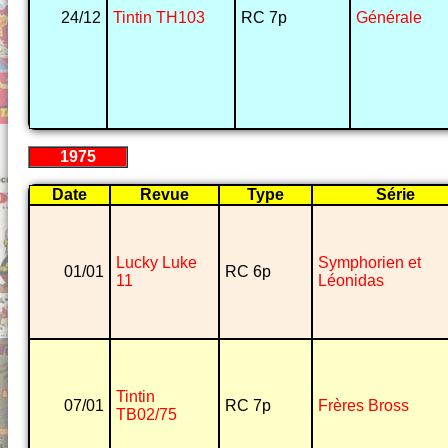
24/12
Tintin TH103
RC 7p
Générale
1975
Date
Revue
Type
Série
Lucky Luke
Symphorien et
01/01
RC 6p
11
Léonidas
Tintin
07/01
RC 7p
Frères Bross
TB02/75