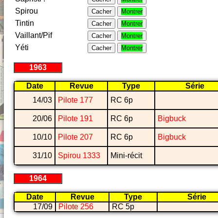
Spirou
Cacher
Montrer
Tintin
Cacher
Montrer
Vaillant/Pif
Cacher
Montrer
Yéti
Cacher
Montrer
1963
Date
Revue
Type
Série
14/03
Pilote 177
RC 6p
20/06
Pilote 191
RC 6p
Bigbuck
10/10
Pilote 207
RC 6p
Bigbuck
31/10
Spirou 1333
Mini-récit
1964
Date
Revue
Type
Série
17/09
Pilote 256
RC 5p