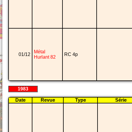
Métal
01/12
RC 4p
Hurlant 82
1983
Date
Revue
Type
Série