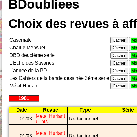
BDoubliees
Choix des revues à aff
Casemate
Cacher
Mo
Charlie Mensuel
Cacher
Mo
DBD deuxième série
Cacher
Mo
L'Echo des Savanes
Cacher
Mo
L'année de la BD
Cacher
Mo
Les Cahiers de la bande dessinée 3ème série
Cacher
Mo
Métal Hurlant
Cacher
Mo
1981
Date
Revue
Type
Série
Métal Hurlant
01/03
Rédactionnel
61bis
Métal Hurlant
01/03
Rédactionnel