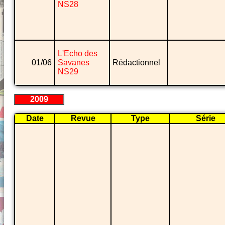
NS28
L'Echo des
01/06
Savanes
Rédactionnel
NS29
2009
Date
Revue
Type
Série