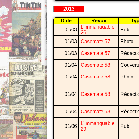
2013
Date
Revue
Ty
L'Immanquable
01/03
Pub
26
01/03
Casemate 57
Photo
01/03
Casemate 57
Rédacti
01/04
Casemate 58
Couvert
01/04
Casemate 58
Photo
01/04
Casemate 58
Rédacti
01/04
Casemate 58
Rédacti
L'Immanquable
01/06
Pub
29