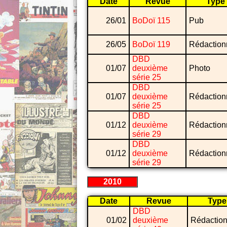
Date
Revue
Type
26/01
BoDoï 115
Pub
26/05
BoDoï 119
Rédaction
DBD
01/07
deuxième
Photo
série 25
DBD
01/07
deuxième
Rédaction
série 25
DBD
01/12
deuxième
Rédaction
série 29
DBD
01/12
deuxième
Rédaction
série 29
2010
Date
Revue
Type
DBD
01/02
deuxième
Rédaction