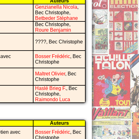
Auteurs
Genzianella Nicola
,
Bec Christophe,
Betbeder Stéphane
Bec Christophe,
Roure Benjamin
????, Bec Christophe
 avec
Bosser Frédéric
, Bec
Christophe
Maltret Olivier
, Bec
Christophe
Haslé Brieg F.
, Bec
Christophe,
Raimondo Luca
Auteurs
etien avec
Bosser Frédéric
, Bec
Christophe