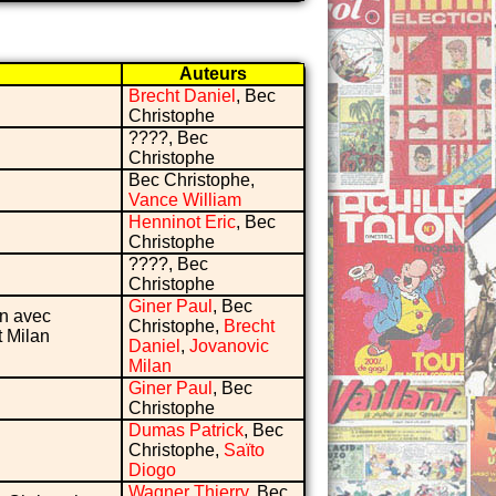
Auteurs
Brecht Daniel
, Bec
Christophe
????, Bec
Christophe
Bec Christophe,
Vance William
Henninot Eric
, Bec
Christophe
????, Bec
Christophe
Giner Paul
, Bec
en avec
Christophe,
Brecht
t Milan
Daniel
,
Jovanovic
Milan
Giner Paul
, Bec
Christophe
Dumas Patrick
, Bec
Christophe,
Saïto
Diogo
Wagner Thierry
, Bec