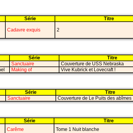
Série
Titre
Cadavre exquis
2
Série
Titre
Sanctuaire
Couverture de USS Nebraska
nel
Making of
Vive Kubrick et Lovecraft !
Série
Titre
Sanctuaire
Couverture de Le Puits des abîmes
Série
Titre
Carême
Tome 1 Nuit blanche