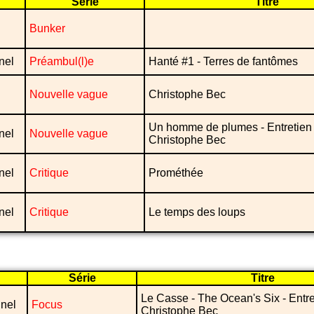
Série
Titre
Bunker
nel
Préambul(l)e
Hanté #1 - Terres de fantômes
Nouvelle vague
Christophe Bec
Un homme de plumes - Entretien
nel
Nouvelle vague
Christophe Bec
nel
Critique
Prométhée
nel
Critique
Le temps des loups
Série
Titre
Le Casse - The Ocean's Six - Entr
nel
Focus
Christophe Bec