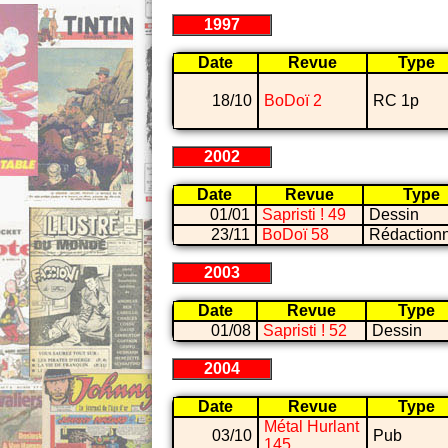
1997
Date
Revue
Type
18/10
BoDoï 2
RC 1p
2002
Date
Revue
Type
01/01
Sapristi ! 49
Dessin
23/11
BoDoï 58
Rédaction
2003
Date
Revue
Type
01/08
Sapristi ! 52
Dessin
2004
Date
Revue
Type
Métal Hurlant
03/10
Pub
145