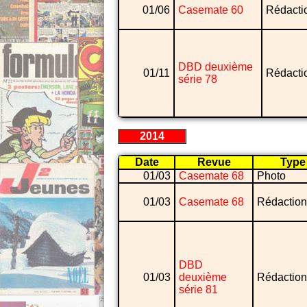
01/06
Casemate 60
Rédacti
DBD deuxième
01/11
Rédacti
série 78
2014
Date
Revue
Type
01/03
Casemate 68
Photo
01/03
Casemate 68
Rédaction
DBD
01/03
deuxième
Rédaction
série 81