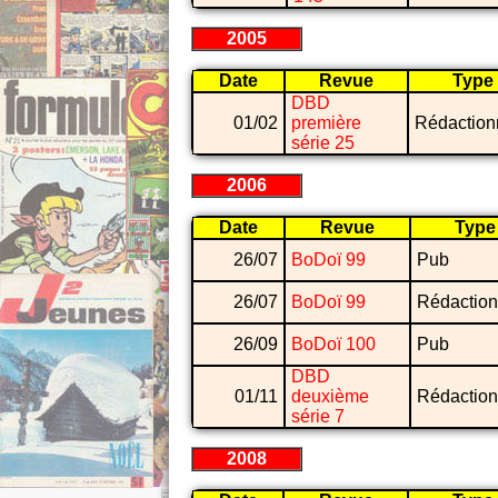
2005
Date
Revue
Type
DBD
01/02
première
Rédaction
série 25
2006
Date
Revue
Type
26/07
BoDoï 99
Pub
26/07
BoDoï 99
Rédaction
26/09
BoDoï 100
Pub
DBD
01/11
deuxième
Rédaction
série 7
2008