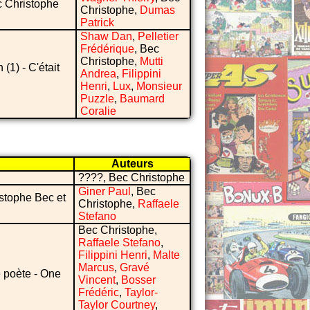
ec Christophe
Christophe,
Dumas
Patrick
Shaw Dan
,
Pelletier
Frédérique
, Bec
Christophe,
Mutti
 (1) - C'était
Andrea
,
Filippini
Henri
,
Lux
,
Monsieur
Puzzle
,
Baumard
Coralie
Auteurs
????, Bec Christophe
Giner Paul
, Bec
istophe Bec et
Christophe,
Raffaele
Stefano
Bec Christophe,
Raffaele Stefano
,
Filippini Henri
,
Malte
Marcus
,
Gravé
e poète - One
Vincent
,
Bosser
Frédéric
,
Taylor-
Taylor Courtney
,