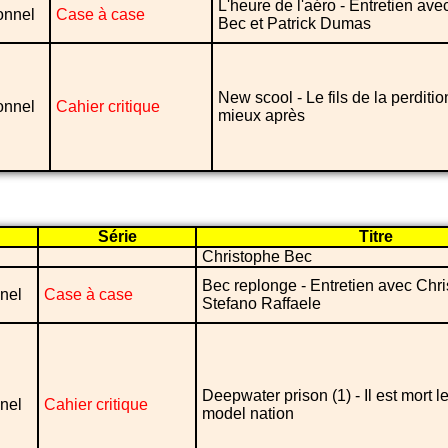
L'heure de l'aéro - Entretien av
onnel
Case à case
Bec et Patrick Dumas
New scool - Le fils de la perdition
onnel
Cahier critique
mieux après
Série
Titre
Christophe Bec
Bec replonge - Entretien avec Chr
nel
Case à case
Stefano Raffaele
Deepwater prison (1) - Il est mort l
nel
Cahier critique
model nation