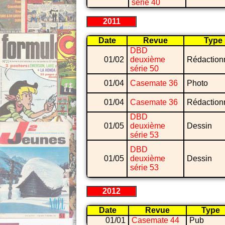
série 40
2011
Date
Revue
Type
DBD
01/02
deuxième
Rédaction
série 50
01/04
Casemate 36
Photo
01/04
Casemate 36
Rédaction
DBD
01/05
deuxième
Dessin
série 53
DBD
01/05
deuxième
Dessin
série 53
2012
Date
Revue
Type
01/01
Casemate 44
Pub