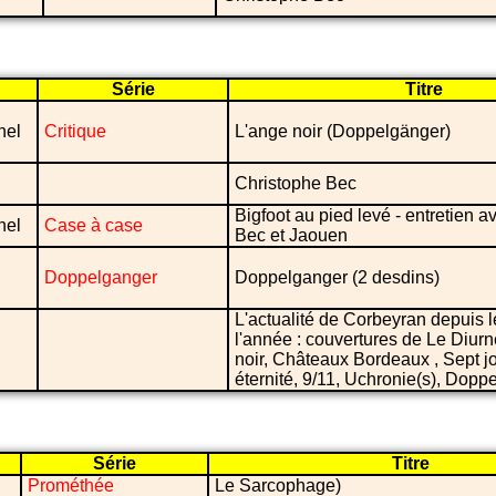
Série
Titre
nel
Critique
L'ange noir (Doppelgänger)
Christophe Bec
Bigfoot au pied levé - entretien 
nel
Case à case
Bec et Jaouen
Doppelganger
Doppelganger (2 desdins)
L'actualité de Corbeyran depuis 
l'année : couvertures de Le Diurn
noir, Châteaux Bordeaux , Sept j
éternité, 9/11, Uchronie(s), Dopp
Série
Titre
Prométhée
Le Sarcophage)