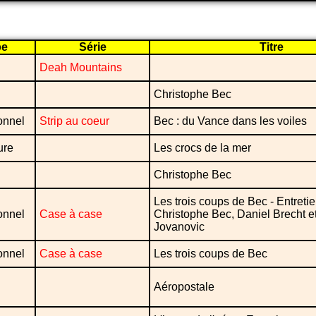
pe
Série
Titre
Deah Mountains
Christophe Bec
onnel
Strip au coeur
Bec : du Vance dans les voiles
ure
Les crocs de la mer
Christophe Bec
Les trois coups de Bec - Entreti
onnel
Case à case
Christophe Bec, Daniel Brecht e
Jovanovic
onnel
Case à case
Les trois coups de Bec
Aéropostale