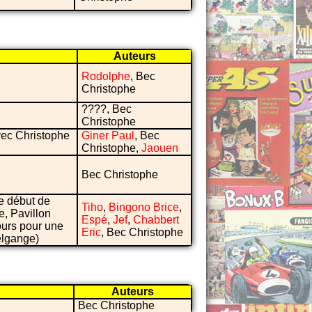
Auteurs
Rodolphe
, Bec
Christophe
????, Bec
Christophe
avec Christophe
Giner Paul
, Bec
Christophe,
Jaouen
Bec Christophe
le début de
Tiho
,
Bingono Brice
,
e, Pavillon
Espé
,
Jef
,
Chabbert
ours pour une
Eric
, Bec Christophe
elgange)
Auteurs
Bec Christophe