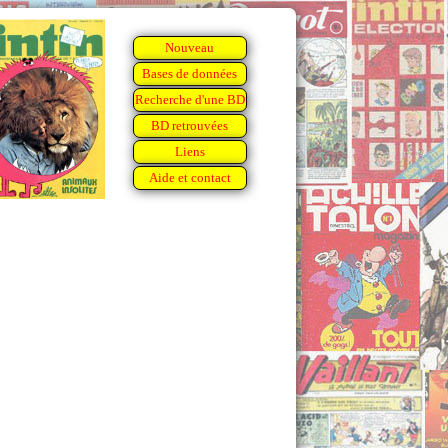
Nouveau
Bases de données
Recherche d'une BD
BD retrouvées
Liens
Aide et contact