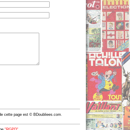
u de cette page est © BDoubliees.com.
age
"RGPD"