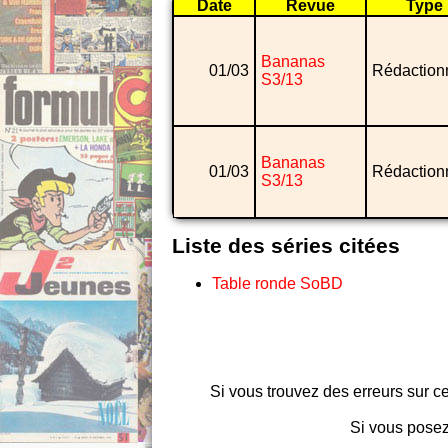
Date
Revue
Type
Bananas
01/03
Rédaction
S3/13
Bananas
01/03
Rédaction
S3/13
Liste des séries citées
Table ronde SoBD
Si vous trouvez des erreurs sur ce
Si vous posez