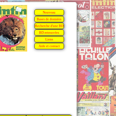
Nouveau
Bases de données
Recherche d'une BD
BD retrouvées
Liens
Aide et contact