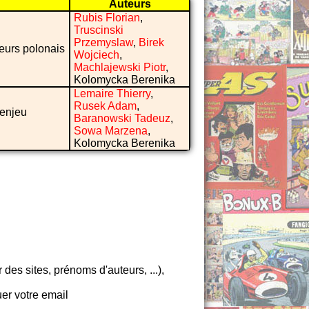
Auteurs
Rubis Florian
,
Truscinski
Przemyslaw
,
Birek
teurs polonais
Wojciech
,
Machlajewski Piotr
,
Kolomycka Berenika
Lemaire Thierry
,
Rusek Adam
,
 enjeu
Baranowski Tadeuz
,
Sowa Marzena
,
Kolomycka Berenika
es sites, prénoms d'auteurs, ...),
er votre email