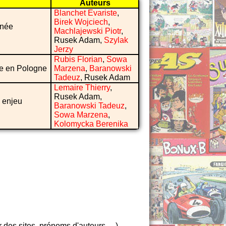
Auteurs
Blanchet Evariste
,
Birek Wojciech
,
inée
Machlajewski Piotr
,
Rusek Adam,
Szylak
Jerzy
Rubis Florian
,
Sowa
ée en Pologne
Marzena
,
Baranowski
Tadeuz
, Rusek Adam
Lemaire Thierry
,
Rusek Adam,
 enjeu
Baranowski Tadeuz
,
Sowa Marzena
,
Kolomycka Berenika
es sites, prénoms d'auteurs, ...),