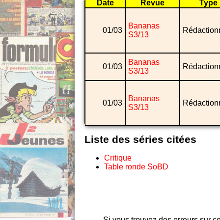
Date
Revue
Type
Bananas
01/03
Rédaction
S3/13
Bananas
01/03
Rédaction
S3/13
Bananas
01/03
Rédaction
S3/13
Liste des séries citées
Critique
Table ronde SoBD
Si vous trouvez des erreurs sur ce