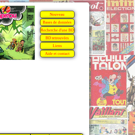
Nouveau
Bases de données
Recherche d'une BD
BD retrouvées
Liens
Aide et contact