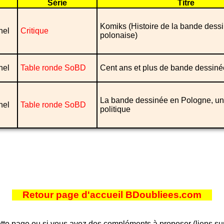
Série
Titre
Komiks (Histoire de la bande dess
nel
Critique
polonaise)
nel
Table ronde SoBD
Cent ans et plus de bande dessin
La bande dessinée en Pologne, un
nel
Table ronde SoBD
politique
Retour page d'accueil BDoubliees.com
tte page ou si vous avez des compléments à proposer (liens sur d