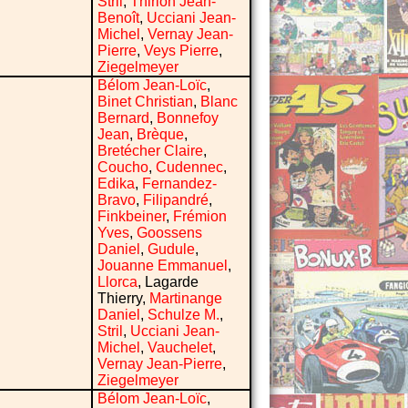
Stril
,
Thirion Jean-
Benoît
,
Ucciani Jean-
Michel
,
Vernay Jean-
Pierre
,
Veys Pierre
,
Ziegelmeyer
Bélom Jean-Loïc
,
Binet Christian
,
Blanc
Bernard
,
Bonnefoy
Jean
,
Brèque
,
Bretécher Claire
,
Coucho
,
Cudennec
,
Edika
,
Fernandez-
Bravo
,
Filipandré
,
Finkbeiner
,
Frémion
Yves
,
Goossens
Daniel
,
Gudule
,
Jouanne Emmanuel
,
Llorca
, Lagarde
Thierry,
Martinange
Daniel
,
Schulze M.
,
Stril
,
Ucciani Jean-
Michel
,
Vauchelet
,
Vernay Jean-Pierre
,
Ziegelmeyer
Bélom Jean-Loïc
,