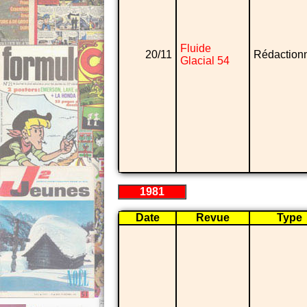
Fluide
20/11
Rédaction
Glacial 54
1981
Date
Revue
Type