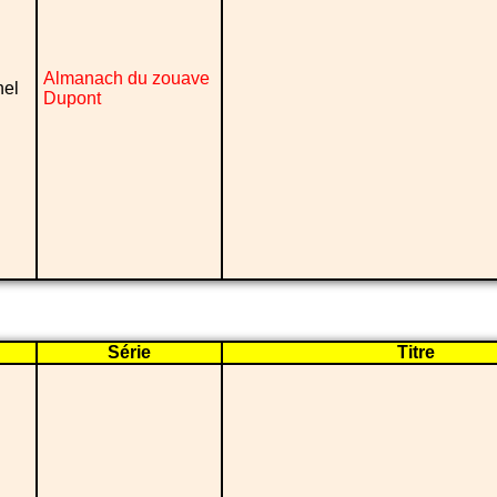
Almanach du zouave
nel
Dupont
Série
Titre