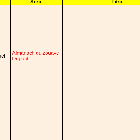
Série
Titre
Almanach du zouave
nel
Dupont