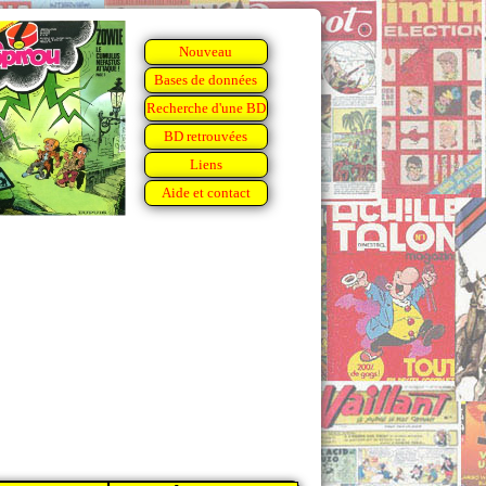
Nouveau
Bases de données
Recherche d'une BD
BD retrouvées
Liens
Aide et contact