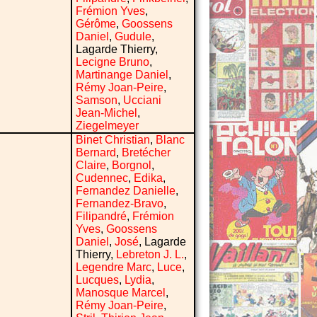
Frémion Yves
,
Gérôme
,
Goossens
Daniel
,
Gudule
,
Lagarde Thierry,
Lecigne Bruno
,
Martinange Daniel
,
Rémy Joan-Peire
,
Samson
,
Ucciani
Jean-Michel
,
Ziegelmeyer
Binet Christian
,
Blanc
Bernard
,
Bretécher
Claire
,
Borgnol
,
Cudennec
,
Edika
,
Fernandez Danielle
,
Fernandez-Bravo
,
Filipandré
,
Frémion
Yves
,
Goossens
Daniel
,
José
, Lagarde
Thierry,
Lebreton J. L.
,
Legendre Marc
,
Luce
,
Lucques
,
Lydia
,
Manosque Marcel
,
Rémy Joan-Peire
,