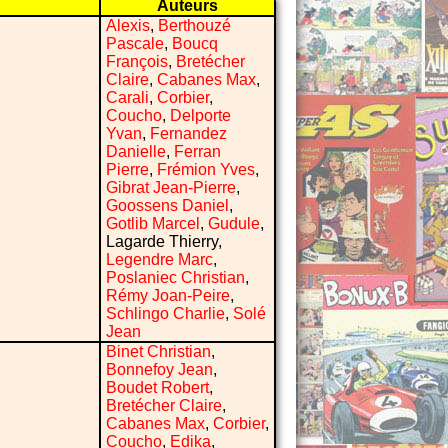
Auteurs
Alexis
,
Berthouzé
Pascale
,
Boucq
François
,
Bretécher
Claire
,
Cabanes Max
,
Carali
,
Corbier
,
Coucho
,
Delporte
Yvan
,
Fernandez
Danielle
,
Ferran
Pierre
,
Frémion Yves
,
Gibrat Jean-Pierre
,
Goossens Daniel
,
Gotlib Marcel
,
Gudule
,
Lagarde Thierry,
Legendre Marc
,
Poslaniec Christian
,
Rémy Joan-Peire
,
Schlingo Charlie
,
Solé
Jean
Binet Christian
,
Bonnefoy Jean
,
Boudet Robert
,
Bretécher Claire
,
Cabanes Max
,
Corbier
,
Coucho
,
Edika
,