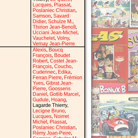
Lucques
,
Plassat
,
Poslaniec Christian
,
Samson
,
Savard
Didier
,
Schulze M.
,
Thirion Jean-Benoît
,
Ucciani Jean-Michel
,
Vauchelet
,
Volny
,
Vernay Jean-Pierre
Alexis
,
Boucq
François
,
Boudet
Robert
,
Costet Jean-
François
,
Coucho
,
Cudennec
,
Edika
,
Ferran Pierre
,
Frémion
Yves
,
Gibrat Jean-
Pierre
,
Goossens
Daniel
,
Gotlib Marcel
,
Gudule
,
Hoang
,
Lagarde Thierry,
Lecigne Bruno
,
Lucques
,
Noirret
Michel
,
Plassat
,
Poslaniec Christian
,
Rémy Joan-Peire
,