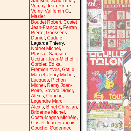
Samson
,
Schulze M.
,
Vernay Jean-Pierre
,
Volny
,
Vuillemin G.
,
Mazier
Boudet Robert
,
Costet
Jean-François
,
Ferran
Pierre
,
Goossens
Daniel
,
Gudule
,
Lagarde Thierry,
Noirret Michel
,
Plassat
,
Samson
,
Ucciani Jean-Michel
,
Corbier
,
Edika
,
Frémion Yves
,
Gotlib
Marcel
,
Jeury Michel
,
Lucques
,
Pichon
Michel
,
Rémy Joan-
Peire
,
Savard Didier
,
Alexis
,
Coucho
,
Legendre Marc
Alexis
,
Binet Christian
,
Bridenne Michel
,
Costa-Magna Michèle
,
Costet Jean-François
,
Coucho
,
Cudennec
,