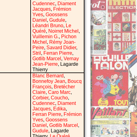
Cudennec
,
Diament
Jacques
,
Frémion
Yves
,
Goossens
Daniel
,
Gudule
,
Léandri Bruno
,
Le
Quéré
,
Noirret Michel
,
Vuillemin G.
,
Pichon
Michel
,
Rémy Joan-
Peire
,
Savard Didier
,
Stril
,
Ferran Pierre
,
Gotlib Marcel
,
Vernay
Jean-Pierre
, Lagarde
Thierry
Blanc Bernard
,
Bonnefoy Jean
,
Boucq
François
,
Bretécher
Claire
,
Caro Marc
,
Corbier
,
Coucho
,
Cudennec
,
Diament
Jacques
,
Edika
,
Ferran Pierre
,
Frémion
Yves
,
Goossens
Daniel
,
Gotlib Marcel
,
Gudule
, Lagarde
Thierry,
Le Quéré
,