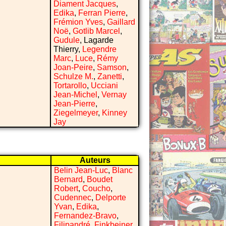
Diament Jacques
,
Edika
,
Ferran Pierre
,
Frémion Yves
,
Gaillard
Noë
,
Gotlib Marcel
,
Gudule
, Lagarde
Thierry,
Legendre
Marc
,
Luce
,
Rémy
Joan-Peire
,
Samson
,
Schulze M.
,
Zanetti
,
Tortarollo
,
Ucciani
Jean-Michel
,
Vernay
Jean-Pierre
,
Ziegelmeyer
,
Kinney
Jay
Auteurs
Belin Jean-Luc
,
Blanc
Bernard
,
Boudet
Robert
,
Coucho
,
Cudennec
,
Delporte
Yvan
,
Edika
,
Fernandez-Bravo
,
Filipandré
,
Finkbeiner
,