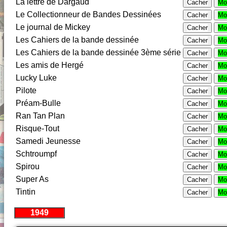
La lettre de Dargaud
Cacher
Mo
Le Collectionneur de Bandes Dessinées
Cacher
Mo
Le journal de Mickey
Cacher
Mo
Les Cahiers de la bande dessinée
Cacher
Mo
Les Cahiers de la bande dessinée 3ème série
Cacher
Mo
Les amis de Hergé
Cacher
Mo
Lucky Luke
Cacher
Mo
Pilote
Cacher
Mo
Préam-Bulle
Cacher
Mo
Ran Tan Plan
Cacher
Mo
Risque-Tout
Cacher
Mo
Samedi Jeunesse
Cacher
Mo
Schtroumpf
Cacher
Mo
Spirou
Cacher
Mo
Super As
Cacher
Mo
Tintin
Cacher
Mo
1949