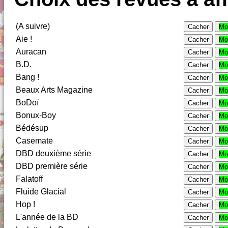
(A suivre)
Cacher
Mo
Aie !
Cacher
Mo
Auracan
Cacher
Mo
B.D.
Cacher
Mo
Bang !
Cacher
Mo
Beaux Arts Magazine
Cacher
Mo
BoDoï
Cacher
Mo
Bonux-Boy
Cacher
Mo
Bédésup
Cacher
Mo
Casemate
Cacher
Mo
DBD deuxième série
Cacher
Mo
DBD première série
Cacher
Mo
Falatoff
Cacher
Mo
Fluide Glacial
Cacher
Mo
Hop !
Cacher
Mo
L'année de la BD
Cacher
Mo