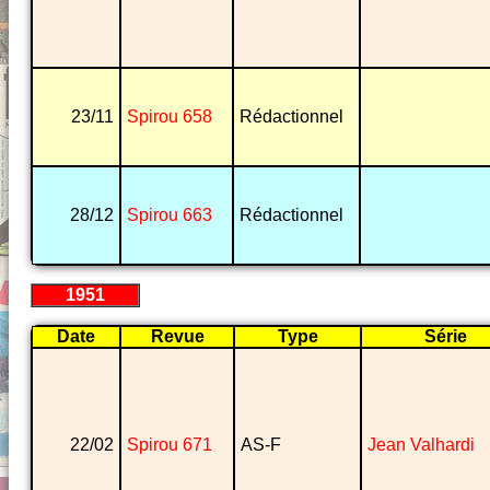
23/11
Spirou 658
Rédactionnel
28/12
Spirou 663
Rédactionnel
1951
Date
Revue
Type
Série
22/02
Spirou 671
AS-F
Jean Valhardi