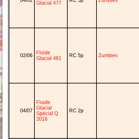
04/02
RC 5p
Zumbies
Glacial 477
Fluide
02/06
RC 5p
Zumbies
Glacial 481
Fluide
Glacial
04/07
RC 2p
Spécial Q
2016