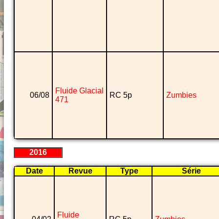
Fluide Glacial
06/08
RC 5p
Zumbies
471
2016
Date
Revue
Type
Série
Fluide