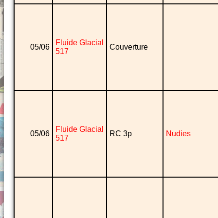
Fluide Glacial
05/06
Couverture
517
Fluide Glacial
05/06
RC 3p
Nudies
517