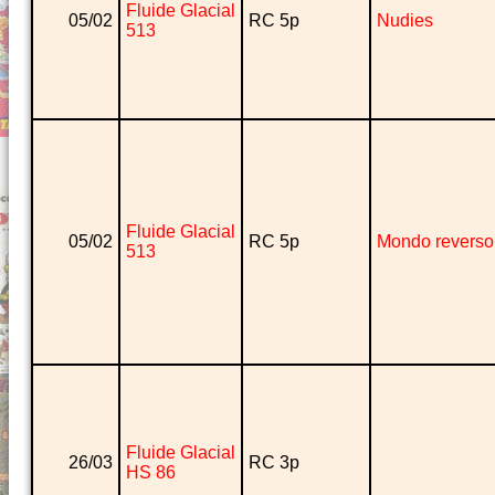
Fluide Glacial
05/02
RC 5p
Nudies
513
Fluide Glacial
05/02
RC 5p
Mondo reverso
513
Fluide Glacial
26/03
RC 3p
HS 86