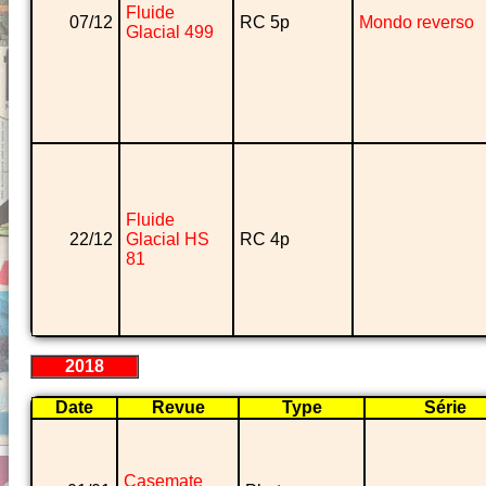
Fluide
07/12
RC 5p
Mondo reverso
Glacial 499
Fluide
22/12
Glacial HS
RC 4p
81
2018
Date
Revue
Type
Série
Casemate