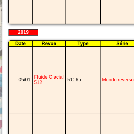
2019
Date
Revue
Type
Série
Fluide Glacial
05/01
RC 6p
Mondo reverso
512