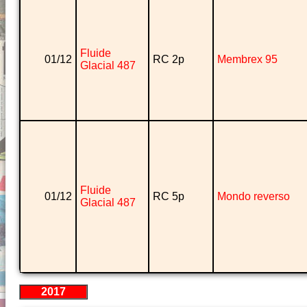
Fluide
01/12
RC 2p
Membrex 95
Glacial 487
Fluide
01/12
RC 5p
Mondo reverso
Glacial 487
2017