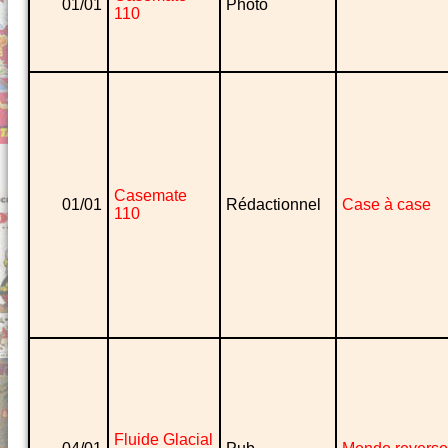
01/01
Photo
110
Casemate
01/01
Rédactionnel
Case à case
110
Fluide Glacial