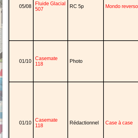
Fluide Glacial
05/08
RC 5p
Mondo reverso
507
Casemate
01/10
Photo
118
Casemate
01/10
Rédactionnel
Case à case
118