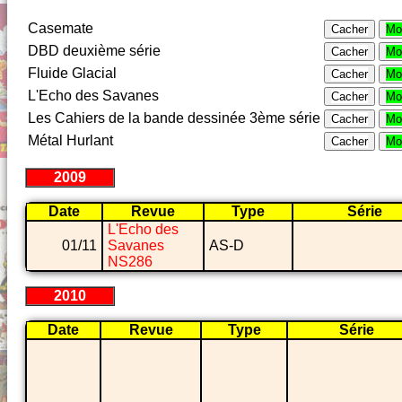
Casemate
Cacher
Mo
DBD deuxième série
Cacher
Mo
Fluide Glacial
Cacher
Mo
L'Echo des Savanes
Cacher
Mo
Les Cahiers de la bande dessinée 3ème série
Cacher
Mo
Métal Hurlant
Cacher
Mo
2009
Date
Revue
Type
Série
L'Echo des
01/11
Savanes
AS-D
NS286
2010
Date
Revue
Type
Série