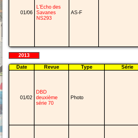
L'Echo des
01/06
Savanes
AS-F
NS293
2013
Date
Revue
Type
Série
DBD
01/02
deuxième
Photo
série 70