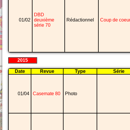
DBD
01/02
deuxième
Rédactionnel
Coup de coeu
série 70
2015
Date
Revue
Type
Série
01/04
Casemate 80
Photo