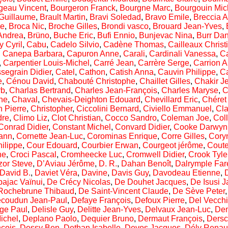
geau Vincent
,
Bourgeron Franck
,
Bourgne Marc
,
Bourgouin Mic
Guillaume
,
Brault Martin
,
Bravi Soledad
,
Bravo Emile
,
Breccia A
me
,
Broca Nic
,
Broche Gilles
,
Brondi vasco
,
Brouard Jean-Yves
,
Andrea
,
Brüno
,
Buche Eric
,
Bufi Ennio
,
Bunjevac Nina
,
Burr Dan
y Cyril
,
Cabu
,
Cadelo Silvio
,
Cadène Thomas
,
Cailleaux Christ
,
Canepa Barbara
,
Capuron Anne
,
Carali
,
Cardinali Vanessa
,
Ca
,
Carpentier Louis-Michel
,
Carré Jean
,
Carrère Serge
,
Carrion A
segrain Didier
,
Catel
,
Cathon
,
Catish Anna
,
Cauvin Philippe
,
C
e
,
Cénou David
,
Chabouté Christophe
,
Chaillet Gilles
,
Chakir J
rb
,
Charlas Bertrand
,
Charles Jean-François
,
Charles Maryse
,
C
he
,
Chaval
,
Chevais-Deighton Edouard
,
Chevillard Eric
,
Chéret
n Pierre
,
Christopher
,
Ciccolini Bernard
,
Civiello Emmanuel
,
Cla
dre
,
Climo Liz
,
Clot Christian
,
Cocco Sandro
,
Coleman Joe
,
Col
Conrad Didier
,
Constant Michel
,
Convard Didier
,
Cooke Darwyn
ann
,
Cornette Jean-Luc
,
Corominas Enrique
,
Corre Gilles
,
Coryn
ilippe
,
Cour Edouard
,
Courbier Erwan
,
Courgeot jérôme
,
Coute
ne
,
Croci Pascal
,
Cromheecke Luc
,
Cromwell Didier
,
Crook Tyle
or Steve
,
D’Aviau Jérôme
,
D. R.
,
Dahan Benoît
,
Dalrymple Far
David B.
,
Daviet Véra
,
Davine
,
Davis Guy
,
Davodeau Etienne
,
bajac Vaïnui
,
De Crécy Nicolas
,
De Douhet Jacques
,
De Isusi J
Rochebrune Thibaud
,
De Saint-Vincent Claude
,
De Sève Peter
coudun Jean-Paul
,
Defaye François
,
Defoux Pierre
,
Del Vecch
ge Paul
,
Delisle Guy
,
Delitte Jean-Yves
,
Delvaux Jean-Luc
,
Dem
ichel
,
Deplano Paolo
,
Dequier Bruno
,
Dermaut François
,
Dersc
çois
,
Dessy Ben
,
Dethan Isabelle
,
Devos Jacques
,
Dély Rena