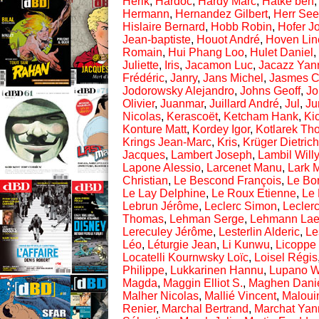
Herik
,
Hardoc
,
Hardy Marc
,
Hatke ben
Hermann
,
Hernandez Gilbert
,
Herr See
Hislaire Bernard
,
Hobb Robin
,
Hofer J
Jean-baptiste
,
Houot André
,
Hoven Lin
Romain
,
Hui Phang Loo
,
Hulet Daniel
,
Juliette
,
Iris
,
Jacamon Luc
,
Jacazz Yan
Frédéric
,
Janry
,
Jans Michel
,
Jasmes C
Jodorowsky Alejandro
,
Johns Geoff
,
Jo
Olivier
,
Juanmar
,
Juillard André
,
Jul
,
Ju
Nicolas
,
Kerascoët
,
Ketcham Hank
,
Ki
Konture Matt
,
Kordey Igor
,
Kotlarek Th
Krings Jean-Marc
,
Kris
,
Krüger Dietrich
Jacques
,
Lambert Joseph
,
Lambil Willy
Lapone Alessio
,
Larcenet Manu
,
Lark 
Christian
,
Le Bescond François
,
Le Bor
Le Lay Delphine
,
Le Roux Etienne
,
Le 
Lebrun Jérôme
,
Leclerc Simon
,
Lecler
Thomas
,
Lehman Serge
,
Lehmann Laet
Lereculey Jérôme
,
Lesterlin Alderic
,
Le
Léo
,
Léturgie Jean
,
Li Kunwu
,
Licoppe
Locatelli Kournwsky Loïc
,
Loisel Régis
Philippe
,
Lukkarinen Hannu
,
Lupano Wi
Magda
,
Maggin Elliot S.
,
Maghen Dani
Malher Nicolas
,
Mallié Vincent
,
Maloui
Renier
,
Marchal Bertrand
,
Marchat Yan