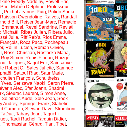
hkine Freddy Nadolny
,
Powell Eric
,
,
Priet-Mahéo Delphine
,
Professeur
c
,
Puchol Jeanne
,
Puig
,
Pulido Sonia
,
Raisson Gwendoline
,
Raives
,
Randall
hold Bill
,
Reiser Jean-Marc
,
Remacle
 Emmanuel
,
Revel Sandrine
,
Reviati
o Michaël
,
Ribas Julien
,
Ribera Julio
,
ssé Julie
,
Riff Reb’s
,
Rios Emma
,
François
,
Roca Paco
,
Rochepeau
er
,
Rollin Lucien
,
Roman Olivier
,
l
,
Rossi Christian
,
Rostocka Maria
,
,
Roy Simon
,
Rubis Florian
,
Ruizgé
oul Jacques
,
Sagot Eric
,
Sainsauve
le Robert Q.
,
Sales Juliette
,
Samnee
aphaël
,
Sattouf Riad
,
Saur Marie
,
chuiten François
,
Schultheiss
 Yves
,
Serizawa Naoki
,
Seron Pierre
,
éverin Alec
,
Sfar Joann
,
Shadmi
rk
,
Sieurac Laurent
,
Simon Anne
,
,
Soleilhac Aude
,
Solé Jean
,
Sook
ry Audrey
,
Springer Frank
,
Stahelin
rt Cameron
,
Stewart Dave
,
Stromboni
,
TaDuc
,
Tabary Jean
,
Taguchi
ques
,
Tardi Rachel
,
Tarquin Didier
,
m
,
Thomassian Gérard
,
Tian
,
Tibet
,