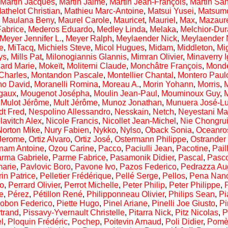
Martin Jacques
,
Martin Jaime
,
Martin Jean-François
,
Martin Sa
athelot Christian
,
Mathieu Marc-Antoine
,
Matsui Yusei
,
Matsumo
,
Maulana Beny
,
Maurel Carole
,
Mauricet
,
Mauriel
,
Max
,
Mazaure
abrice
,
Mederos Eduardo
,
Medley Linda
,
Melaka
,
Melchior-Du
Meyer Jennifer L.
,
Meyer Ralph
,
Meylaender Nick
,
Meylaender 
e
,
MiTacq
,
Michiels Steve
,
Micol Hugues
,
Midam
,
Middleton
,
Mi
ys
,
Mills Pat
,
Milonogiannis Glannis
,
Mimran Olivier
,
Minaverry I
ard Marie
,
Mokeït
,
Moliterni Claude
,
Monchâtre François
,
Monde
Charles
,
Montandon Pascale
,
Montellier Chantal
,
Montero Paul
ho David
,
Moranelli Romina
,
Moreau A.
,
Morin Yohann
,
Morris
,
M
gaux
,
Mougenot Josépha
,
Moulin Jean-Paul
,
Mouminoux Guy
,
,
Mulot Jérôme
,
Mult Jérôme
,
Munoz Jonathan
,
Munuera José-Lu
dt Fred
,
Nespolino Allessandro
,
Nesskain
,
Netch
,
Neyestani M
lavitch Alex
,
Nicole Francis
,
Nicollet Jean-Michel
,
Nie Chongru
Norton Mike
,
Nury Fabien
,
Nykko
,
Nylso
,
Oback Sonia
,
Oceanro
Jerome
,
Ortiz Alvaro
,
Ortiz José
,
Ostermann Philippe
,
Ostrander
nam Antoine
,
Ozou Carine
,
Pacco
,
Paciulli Jean
,
Pacotine
,
Pail
rma Gabriele
,
Parme Fabrice
,
Pasamonik Didier
,
Pascal
,
Pasco
marie
,
Pavlovic Boro
,
Pavone Ivo
,
Pazos Federico
,
Pedrazza Au
rin Patrice
,
Pelletier Frédérique
,
Pellé Serge
,
Pellos
,
Pena Nan
ko
,
Perrard Olivier
,
Perrot Michelle
,
Peter Philip
,
Peter Philippe
,
P
e
,
Pérez
,
Pétillon René
,
Philipponneau Olivier
,
Philips Sean
,
Pi
robon Federico
,
Piette Hugo
,
Pinel Ariane
,
Pinelli Joe Giusto
,
Pi
trand
,
Pissavy-Yvernault Christelle
,
Pitarra Nick
,
Pitz Nicolas
,
P
l
,
Ploquin Frédéric
,
Pochep
,
Poitevin Arnaud
,
Poli Didier
,
Pomès