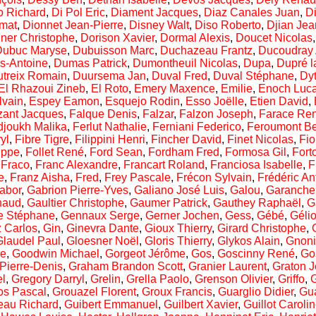
o Richard
,
Di Pol Eric
,
Diament Jacques
,
Diaz Canales Juan
,
D
mat
,
Dionnet Jean-Pierre
,
Disney Walt
,
Diso Roberto
,
Djian Jea
ner Christophe
,
Dorison Xavier
,
Dormal Alexis
,
Doucet Nicolas
Dubuc Maryse
,
Dubuisson Marc
,
Duchazeau Frantz
,
Ducoudray 
is-Antoine
,
Dumas Patrick
,
Dumontheuil Nicolas
,
Dupa
,
Dupré l
treix Romain
,
Duursema Jan
,
Duval Fred
,
Duval Stéphane
,
Dy
El Rhazoui Zineb
,
El Roto
,
Emery Maxence
,
Emilie
,
Enoch Luc
lvain
,
Espey Eamon
,
Esquejo Rodin
,
Esso Joëlle
,
Etien David
,
zant Jacques
,
Falque Denis
,
Falzar
,
Falzon Joseph
,
Farace Re
djoukh Malika
,
Ferlut Nathalie
,
Ferniani Federico
,
Feroumont Be
yl
,
Fibre Tigre
,
Filippini Henri
,
Fincher David
,
Finet Nicolas
,
Fio
ippe
,
Follet René
,
Ford Sean
,
Fordham Fred
,
Formosa Gil
,
Fort
,
Fraco
,
Franc Alexandre
,
Francart Roland
,
Franciosa Isabelle
,
F
e
,
Franz Aisha
,
Fred
,
Frey Pascale
,
Frécon Sylvain
,
Frédéric An
abor
,
Gabrion Pierre-Yves
,
Galiano José Luis
,
Galou
,
Garanche
naud
,
Gaultier Christophe
,
Gaumer Patrick
,
Gauthey Raphaël
,
G
e Stéphane
,
Gennaux Serge
,
Gerner Jochen
,
Gess
,
Gébé
,
Géli
 Carlos
,
Gin
,
Ginevra Dante
,
Gioux Thierry
,
Girard Christophe
,
Glaudel Paul
,
Gloesner Noël
,
Gloris Thierry
,
Glykos Alain
,
Gnoni
ge
,
Goodwin Michael
,
Gorgeot Jérôme
,
Gos
,
Goscinny René
,
Go
Pierre-Denis
,
Graham Brandon Scott
,
Granier Laurent
,
Graton 
el
,
Gregory Darryl
,
Grelin
,
Grella Paolo
,
Grenson Olivier
,
Griffo
,
G
os Pascal
,
Grouazel Florent
,
Groux Francis
,
Guarglio Didier
,
Gua
eau Richard
,
Guibert Emmanuel
,
Guilbert Xavier
,
Guillot Caroli