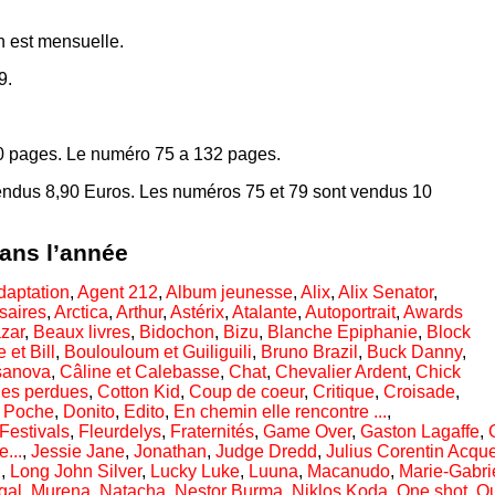
 est mensuelle.
9.
00 pages. Le numéro 75 a 132 pages.
endus 8,90 Euros. Les numéros 75 et 79 sont vendus 10
dans l’année
daptation
,
Agent 212
,
Album jeunesse
,
Alix
,
Alix Senator
,
saires
,
Arctica
,
Arthur
,
Astérix
,
Atalante
,
Autoportrait
,
Awards
zar
,
Beaux livres
,
Bidochon
,
Bizu
,
Blanche Epiphanie
,
Block
 et Bill
,
Boulouloum et Guiliguili
,
Bruno Brazil
,
Buck Danny
,
sanova
,
Câline et Calebasse
,
Chat
,
Chevalier Ardent
,
Chick
des perdues
,
Cotton Kid
,
Coup de coeur
,
Critique
,
Croisade
,
r Poche
,
Donito
,
Edito
,
En chemin elle rencontre ...
,
Festivals
,
Fleurdelys
,
Fraternités
,
Game Over
,
Gaston Lagaffe
,
...
,
Jessie Jane
,
Jonathan
,
Judge Dredd
,
Julius Corentin Acqu
d
,
Long John Silver
,
Lucky Luke
,
Luuna
,
Macanudo
,
Marie-Gabri
gal
,
Murena
,
Natacha
,
Nestor Burma
,
Niklos Koda
,
One shot
,
Ou