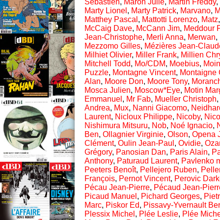
Sébastien
,
Maroh Julie
,
Martin Freddy
,
Marty Lionel
,
Marty Patrick
,
Marvano
,
M
Matthey Pascal
,
Mattotti Lorenzo
,
Matz
McCaig Dave
,
McCann Jim
,
Meddour F
Jean-Christophe
,
Merli Anna
,
Merwan
,
Mezzomo Gilles
,
Mézières Jean-Claud
Milhiet Olivier
,
Miller Frank
,
Millien Chr
Mitchell Todd
,
Mo/CDM
,
Moebius
,
Moin
Puzzle
,
Montagne Vincent
,
Montaigne 
Alan
,
Moore Don
,
Moore Tony
,
Moranc
Mosca Julien
,
Moscow*Eye
,
Motin Mar
Emmanuel
,
Mr Fab
,
Mueller Christoph
Andrea
,
Mux
,
Nanni Giacomo
,
Neidhar
Laurent
,
Nicloux Philippe
,
Nicoby
,
Nico
Nishimura Mitsuru
,
Nob
,
Noé Ignacio
,
Ben
,
Ollagnier Virginie
,
Olson
,
Opena 
Clément
,
Oulin Jean-Paul
,
Ovidie
,
Oza
Grégory
,
Panosian Dan
,
Paris Alain
,
Pa
Anthony
,
Paturaud Laurent
,
Pavlenko 
Peeters Benoît
,
Pellejero Ruben
,
Pelle
François
,
Pernot Vincent
,
Perovic Dar
Pécau Jean-Pierre
,
Pécaud Jean-Pierr
Picaud Manuel
,
Pichard Georges
,
Piet
Marc
,
Piskor Ed
,
Pissavy-Yvernault Ber
Plessix Michel
,
Plée Leslie
,
Plée Miche