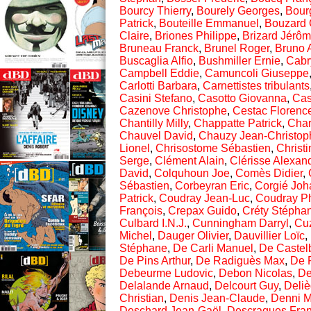
Bourcy Thierry
,
Bourely Georges
,
Bour
Patrick
,
Bouteille Emmanuel
,
Bouzard 
Claire
,
Briones Philippe
,
Brizard Jérô
Bruneau Franck
,
Brunel Roger
,
Bruno 
Buscaglia Alfio
,
Bushmiller Ernie
,
Cabr
Campbell Eddie
,
Camuncoli Giuseppe
Carlotti Barbara
,
Carnettistes tribulants
Casini Stefano
,
Casotto Giovanna
,
Cas
Cazenove Christophe
,
Cestac Florenc
Chantilly Milly
,
Chappatte Patrick
,
Cha
Chauvel David
,
Chauzy Jean-Christop
Lionel
,
Chrisostome Sébastien
,
Christi
Serge
,
Clément Alain
,
Clérisse Alexan
David
,
Colquhoun Joe
,
Comès Didier
,
Sébastien
,
Corbeyran Eric
,
Corgié Joh
Patrick
,
Coudray Jean-Luc
,
Coudray Ph
François
,
Crepax Guido
,
Créty Stépha
Culbard I.N.J.
,
Cunningham Darryl
,
Cuz
Michel
,
Dauger Olivier
,
Dauvillier Loïc
,
Stéphane
,
De Carli Manuel
,
De Castel
De Pins Arthur
,
De Radiguès Max
,
De 
Debeurme Ludovic
,
Debon Nicolas
,
De
Delalande Arnaud
,
Delcourt Guy
,
Deliè
Christian
,
Denis Jean-Claude
,
Denni M
Deschard Jean-Gaël
,
Descraques Fran