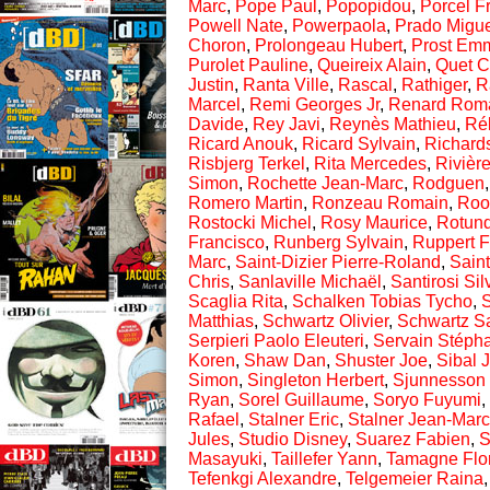
Marc
,
Pope Paul
,
Popopidou
,
Porcel F
Powell Nate
,
Powerpaola
,
Prado Migu
Choron
,
Prolongeau Hubert
,
Prost Em
Purolet Pauline
,
Queireix Alain
,
Quet C
Justin
,
Ranta Ville
,
Rascal
,
Rathiger
,
R
Marcel
,
Remi Georges Jr
,
Renard Rom
Davide
,
Rey Javi
,
Reynès Mathieu
,
Ré
Ricard Anouk
,
Ricard Sylvain
,
Richard
Risbjerg Terkel
,
Rita Mercedes
,
Rivièr
Simon
,
Rochette Jean-Marc
,
Rodguen
Romero Martin
,
Ronzeau Romain
,
Roo
Rostocki Michel
,
Rosy Maurice
,
Rotun
Francisco
,
Runberg Sylvain
,
Ruppert F
Marc
,
Saint-Dizier Pierre-Roland
,
Saint
Chris
,
Sanlaville Michaël
,
Santirosi Sil
Scaglia Rita
,
Schalken Tobias Tycho
,
S
Matthias
,
Schwartz Olivier
,
Schwartz 
Serpieri Paolo Eleuteri
,
Servain Stéph
Koren
,
Shaw Dan
,
Shuster Joe
,
Sibal 
Simon
,
Singleton Herbert
,
Sjunnesson 
Ryan
,
Sorel Guillaume
,
Soryo Fuyumi
,
Rafael
,
Stalner Eric
,
Stalner Jean-Marc
Jules
,
Studio Disney
,
Suarez Fabien
,
S
Masayuki
,
Taillefer Yann
,
Tamagne Flo
Tefenkgi Alexandre
,
Telgemeier Raina