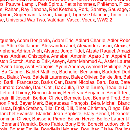
rs
,
Pauvre Lampil
,
Petit Spirou
,
Petits hommes
,
Philémon
,
Pics
es
,
Rahan
,
Ray Banana
,
Red Ketchup
,
Rork
,
Sammy
,
Sauvage
,
Spirou
,
Superman
,
Tarzan
,
Taxi girl
,
Tigresse blanche
,
Tintin
,
Tit
se
,
Universal War Two
,
Valérian
,
Vasco
,
Voeux
,
WW2.2
guerite
,
Adam Benjamin
,
Adam Eric
,
Adlard Charlie
,
Adler Robe
rio
,
Albin Guillaume
,
Alessandra Joël
,
Alexander Jason
,
Alexis
,
Alphona Adrian
,
Alph
,
Alvarez Jorge Fidel
,
Alzate Raquel
,
Amazi
reas
,
Andrieu Chistophe
,
Annabel
,
Antonin
,
Aparo Jim
,
Appéré E
ston Scotch
,
Arnoux Erik
,
Aseyn
,
Asrar Mahmud A.
,
Astier Laure
,
Avina Tony
,
Avril François
,
Aydin Andrew
,
Aymond Philippe
,
Ayr
,
Ba Gabriel
,
Bablet Mathieu
,
Bachelier Benjamin
,
Backderf Der
lex
,
Balak Yves
,
Baldetti Laurence
,
Balez Olivier
,
Balkie Jim
,
Ba
o
,
Barilli Francesco
,
Barks Carl
,
Barral Nicolas
,
Baru
,
Bast
,
Bat
aumard Coralie
,
Baur Cati
,
Bax Julia
,
Bazile Bruno
,
Beaulieu J
llefroid Thierry
,
Bemon Jimmy
,
Benéteau Benjamin
,
Benoît Ted
rgin III Joseph
,
Berlion Olivier
,
Bermejo Lee
,
Bernard Fred
,
Ber
son Fred
,
Beyer Mark
,
Bégaudeau François
,
Béra Michel
,
Bianc
 Luca
,
Biglia Stefano
,
Bilal Enki
,
Bill
,
Binet Christian
,
Bingo
,
Bis
lanchet Evariste
,
Blandin Jean-Baptiste
,
Blary Benoît
,
Blexbole
commun Olivier
,
Boisserie Pierre
,
Boivin Hervé
,
Bollée Laurent-
,
Bonnant Yannick
,
Bono Fabio
,
Bony Eric
,
Borecki Ludowick
,
B
çois
,
Boudet Emilie
,
Boudjellal Mourad
,
Bouilhac Claire
,
Bouim