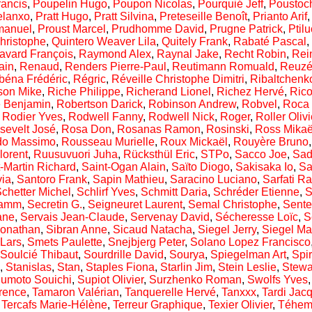
rancis
,
Poupelin Hugo
,
Poupon Nicolas
,
Pourquié Jeff
,
Poustoc
elanxo
,
Pratt Hugo
,
Pratt Silvina
,
Preteseille Benoît
,
Prianto Arif
manuel
,
Proust Marcel
,
Prudhomme David
,
Prugne Patrick
,
Ptilu
hristophe
,
Quintero Weaver Lila
,
Quitely Frank
,
Rabaté Pascal
,
avard François
,
Raymond Alex
,
Raynal Jake
,
Recht Robin
,
Rein
ain
,
Renaud
,
Renders Pierre-Paul
,
Reutimann Romuald
,
Reuzé
béna Frédéric
,
Régric
,
Réveille Christophe Dimitri
,
Ribaltchenk
son Mike
,
Riche Philippe
,
Richerand Lionel
,
Richez Hervé
,
Rico
e Benjamin
,
Robertson Darick
,
Robinson Andrew
,
Robvel
,
Roca 
,
Rodier Yves
,
Rodwell Fanny
,
Rodwell Nick
,
Roger
,
Roller Olivi
sevelt José
,
Rosa Don
,
Rosanas Ramon
,
Rosinski
,
Ross Mikaë
do Massimo
,
Rousseau Murielle
,
Roux Mickaël
,
Rouyère Bruno
lorent
,
Ruusuvuori Juha
,
Rücksthül Eric
,
STPo
,
Sacco Joe
,
Sad
-Martin Richard
,
Saint-Ogan Alain
,
Saïto Diogo
,
Sakisaka Io
,
Sa
via
,
Santoro Frank
,
Sapin Mathieu
,
Saracino Luciano
,
Sarfati R
chetter Michel
,
Schlirf Yves
,
Schmitt Daria
,
Schréder Etienne
,
S
Samm
,
Secretin G.
,
Seigneuret Laurent
,
Semal Christophe
,
Sente
ane
,
Servais Jean-Claude
,
Servenay David
,
Sécheresse Loïc
,
S
Jonathan
,
Sibran Anne
,
Sicaud Natacha
,
Siegel Jerry
,
Siegel Ma
Lars
,
Smets Paulette
,
Snejbjerg Peter
,
Solano Lopez Francisco
Soulcié Thibaut
,
Sourdrille David
,
Sourya
,
Spiegelman Art
,
Spi
,
Stanislas
,
Stan
,
Staples Fiona
,
Starlin Jim
,
Stein Leslie
,
Stewa
umoto Souichi
,
Supiot Olivier
,
Surzhenko Roman
,
Swolfs Yves
rence
,
Tamaron Valérian
,
Tanquerelle Hervé
,
Tanxxx
,
Tardi Jac
,
Tercafs Marie-Hélène
,
Terreur Graphique
,
Texier Olivier
,
Téhe