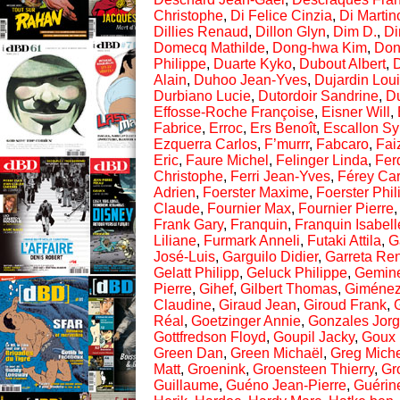
Christophe
,
Di Felice Cinzia
,
Di Martin
Dillies Renaud
,
Dillon Glyn
,
Dim D.
,
Di
Domecq Mathilde
,
Dong-hwa Kim
,
Don
Philippe
,
Duarte Kyko
,
Dubout Albert
,
Alain
,
Duhoo Jean-Yves
,
Dujardin Lou
Durbiano Lucie
,
Dutordoir Sandrine
,
Du
Effosse-Roche Françoise
,
Eisner Will
,
Fabrice
,
Erroc
,
Ers Benoît
,
Escallon Sy
Ezquerra Carlos
,
F’murrr
,
Fabcaro
,
Fai
Eric
,
Faure Michel
,
Felinger Linda
,
Fer
Christophe
,
Ferri Jean-Yves
,
Férey Car
Adrien
,
Foerster Maxime
,
Foerster Phil
Claude
,
Fournier Max
,
Fournier Pierre
Frank Gary
,
Franquin
,
Franquin Isabell
Liliane
,
Furmark Anneli
,
Futaki Attila
,
G
José-Luis
,
Garguilo Didier
,
Garreta Re
Gelatt Philipp
,
Geluck Philippe
,
Gemin
Pierre
,
Gihef
,
Gilbert Thomas
,
Giménez
Claudine
,
Giraud Jean
,
Giroud Frank
,
Réal
,
Goetzinger Annie
,
Gonzales Jor
Gottfredson Floyd
,
Goupil Jacky
,
Goux 
Green Dan
,
Green Michaël
,
Greg Mich
Matt
,
Groenink
,
Groensteen Thierry
,
Gr
Guillaume
,
Guéno Jean-Pierre
,
Guérin