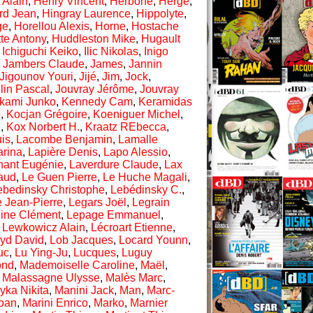
 Alain
,
Henry Vincent
,
Herboné
,
Hergé
,
rd Jean
,
Hingray Laurence
,
Hippolyte
,
ge
,
Horellou Alexis
,
Horne
,
Hostache
te Antony
,
Huddleston Mike
,
Hugault
,
Ichiguchi Keiko
,
Ilic Nikolas
,
Inigo
,
Jambers Claude
,
James
,
Jannin
Jigounov Youri
,
Jijé
,
Jim
,
Jock
,
lin Pascal
,
Jouvray Jérôme
,
Jouvray
kami Junko
,
Kennedy Cam
,
Keramidas
e
,
Kocjan Grégoire
,
Koeniguer Michel
,
l
,
Kox Norbert H.
,
Kraatz REbecca
,
is
,
Lacombe Benjamin
,
Lamalle
arina
,
Lapière Denis
,
Lapo Alessio
,
nant Eugénie
,
Laverdure Claude
,
Lax
naud
,
Le Guen Pierre
,
Le Huche Magali
,
ebedinsky Christophe
,
Lebédinsky C.
,
e Jean-Pierre
,
Legars Joël
,
Legrain
ine Clément
,
Lepage Emmanuel
,
,
Lewkowicz Alain
,
Lécroart Etienne
,
oyd David
,
Lob Jacques
,
Locard Younn
,
uc
,
Lu Ying-Ju
,
Lucques
,
Luguy
ond
,
Mademoiselle Caroline
,
Maël
,
,
Malassagne Ulysse
,
Malès Marc
,
yka Nikita
,
Manini Jack
,
Man
,
Marc-
Joan
,
Marini Enrico
,
Marko
,
Marnier