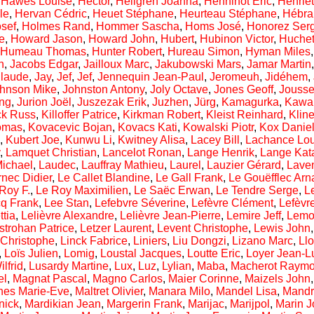
,
Hawes Louise
,
Hector
,
Hellgren Joanna
,
Henninot Eric
,
Henriet
le
,
Hervan Cédric
,
Heuet Stéphane
,
Heurteau Stéphane
,
Hébra
osef
,
Holmes Rand
,
Hommer Sascha
,
Homs José
,
Honorez Ser
e
,
Howard Jason
,
Howard John
,
Hubert
,
Hubinon Victor
,
Huchet
Humeau Thomas
,
Hunter Robert
,
Hureau Simon
,
Hyman Miles
n
,
Jacobs Edgar
,
Jailloux Marc
,
Jakubowski Mars
,
Jamar Martin
laude
,
Jay
,
Jef
,
Jef
,
Jennequin Jean-Paul
,
Jeromeuh
,
Jidéhem
,
hnson Mike
,
Johnston Antony
,
Joly Octave
,
Jones Geoff
,
Jousse
ng
,
Jurion Joël
,
Juszezak Erik
,
Juzhen
,
Jürg
,
Kamagurka
,
Kawa
ck Russ
,
Killoffer Patrice
,
Kirkman Robert
,
Kleist Reinhard
,
Klin
omas
,
Kovacevic Bojan
,
Kovacs Kati
,
Kowalski Piotr
,
Kox Danie
,
Kubert Joe
,
Kunwu Li
,
Kwitney Alisa
,
Lacey Bill
,
Lachance Lou
,
Lamquet Christian
,
Lancelot Ronan
,
Lange Henrik
,
Lange Kat
Michael
,
Laudec
,
Lauffray Mathieu
,
Laurel
,
Lauzier Gérard
,
Lave
nec Didier
,
Le Callet Blandine
,
Le Gall Frank
,
Le Gouëfflec Ar
Roy F.
,
Le Roy Maximilien
,
Le Saëc Erwan
,
Le Tendre Serge
,
L
cq Frank
,
Lee Stan
,
Lefebvre Séverine
,
Lefèvre Clément
,
Lefèvr
tia
,
Lelièvre Alexandre
,
Lelièvre Jean-Pierre
,
Lemire Jeff
,
Lemo
strohan Patrice
,
Letzer Laurent
,
Levent Christophe
,
Lewis John
 Christophe
,
Linck Fabrice
,
Liniers
,
Liu Dongzi
,
Lizano Marc
,
Ll
,
Loïs Julien
,
Lomig
,
Loustal Jacques
,
Loutte Eric
,
Loyer Jean-L
lfrid
,
Lusardy Martine
,
Lux
,
Luz
,
Lylian
,
Maba
,
Macherot Raym
el
,
Magnat Pascal
,
Magno Carlos
,
Maier Corinne
,
Maizels John
nes Marie-Eve
,
Maltret Olivier
,
Manara Milo
,
Mandel Lisa
,
Mandr
nick
,
Mardikian Jean
,
Margerin Frank
,
Marijac
,
Marijpol
,
Marin 