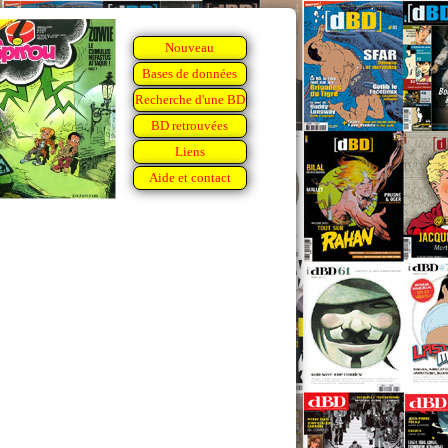
Nouveau
Bases de données
Recherche d'une BD
BD retrouvées
Liens
Aide et contact