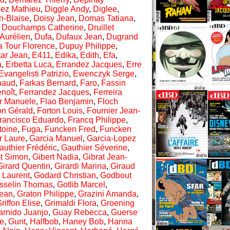
iez Mathieu
,
Diggle Andy
,
Diglee
,
n-Blaise
,
Doisy Jean
,
Domas Tatiana
,
,
Douchamps Catherine
,
Druillet
Aurélien
,
Dufa
,
Dufaux Jean
,
Dugrand
a Tour Florence
,
Dupuy Philippe
,
tar Jean
,
E411
,
Edika
,
Edith
,
Efa
,
a
,
Erbetta Luca
,
Errandez Jacques
,
Erre
Evangelisti Patrizio
,
Ewenczyk Serge
,
naud
,
Farkas Bernard
,
Faro
,
Fassin
noît
,
Ferrandez Jacques
,
Ferreira
r Manuele
,
Flao Benjamin
,
Floch
on Gérald
,
Forton Louis
,
Fournier Jean-
rancisco Eduardo
,
Francq Philippe
,
toine
,
Fuga
,
Funcken Fred
,
Funcken
r Laure
,
Garcia Manuel
,
Garcia-Lopez
authier Frédéric
,
Gauthier Séverine
,
ot Simon
,
Gibert Nadia
,
Gibrat Jean-
Girard Quentin
,
Girardi Marina
,
Giraud
 Laurent
,
Godard Christian
,
Godbout
sselin Thomas
,
Gotlib Marcel
,
Jean
,
Graton Philippe
,
Grazini Amanda
,
riffon Elise
,
Grimaldi Flora
,
Groening
rnido Juanjo
,
Guay Rebecca
,
Guerse
ne
,
Gunt
,
Halfbob
,
Haney Bob
,
Hanna