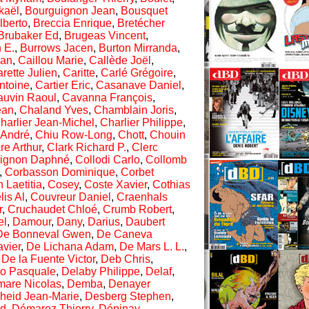
kaël
,
Bourguignon Jean
,
Bousquet
lberto
,
Breccia Enrique
,
Bretécher
Brubaker Ed
,
Brugeas Vincent
,
 E.
,
Burrows Jacen
,
Burton Mirranda
,
ian
,
Caillou Marie
,
Callède Joël
,
rette Julien
,
Caritte
,
Carlé Grégoire
,
ntoine
,
Cartier Eric
,
Casanave Daniel
,
auvin Raoul
,
Cavanna François
,
ean
,
Chaland Yves
,
Chamblain Joris
,
harlier Jean-Michel
,
Charlier Philippe
,
 André
,
Chiu Row-Long
,
Chott
,
Chouin
re Arthur
,
Clark Richard P.
,
Clerc
lignon Daphné
,
Collodi Carlo
,
Collomb
,
Corbasson Dominique
,
Corbet
 Laetitia
,
Cosey
,
Coste Xavier
,
Cothias
lis Al
,
Couvreur Daniel
,
Craenhals
r
,
Cruchaudet Chloé
,
Crumb Robert
,
el
,
Damour
,
Dany
,
Darius
,
Daubert
De Bonneval Gwen
,
De Caneva
avier
,
De Lichana Adam
,
De Mars L. L.
,
,
De la Fuente Victor
,
Deb Chris
,
io Pasquale
,
Delaby Philippe
,
Delaf
,
are Nicolas
,
Demba
,
Denayer
heid Jean-Marie
,
Desberg Stephen
,
ud
,
Démarez Thierry
,
Dépinay