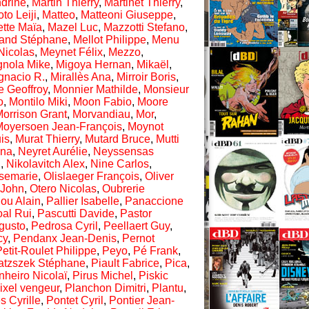
ndrine
,
Martin Thierry
,
Martinet Thierry
,
to Leiji
,
Matteo
,
Matteoni Giuseppe
,
tte Maïa
,
Mazel Luc
,
Mazzotti Stefano
,
rand Stéphane
,
Mellot Philippe
,
Menu
Nicolas
,
Meynet Félix
,
Mezzo
,
gnola Mike
,
Migoya Hernan
,
Mikaël
,
gnacio R.
,
Mirallès Ana
,
Mirroir Boris
,
 Geoffroy
,
Monnier Mathilde
,
Monsieur
o
,
Montilo Miki
,
Moon Fabio
,
Moore
orrison Grant
,
Morvandiau
,
Mor
,
Moyersoen Jean-François
,
Moynot
is
,
Murat Thierry
,
Mutard Bruce
,
Mutti
ana
,
Neyret Aurélie
,
Neyssensas
i
,
Nikolavitch Alex
,
Nine Carlos
,
semarie
,
Olislaeger François
,
Oliver
 John
,
Otero Nicolas
,
Oubrerie
lou Alain
,
Pallier Isabelle
,
Panaccione
al Rui
,
Pascutti Davide
,
Pastor
gusto
,
Pedrosa Cyril
,
Peellaert Guy
,
cy
,
Pendanx Jean-Denis
,
Pernot
etit-Roulet Philippe
,
Peyo
,
Pé Frank
,
atzszek Stéphane
,
Piault Fabrice
,
Pica
,
nheiro Nicolaï
,
Pirus Michel
,
Piskic
ixel vengeur
,
Planchon Dimitri
,
Plantu
,
 Cyrille
,
Pontet Cyril
,
Pontier Jean-