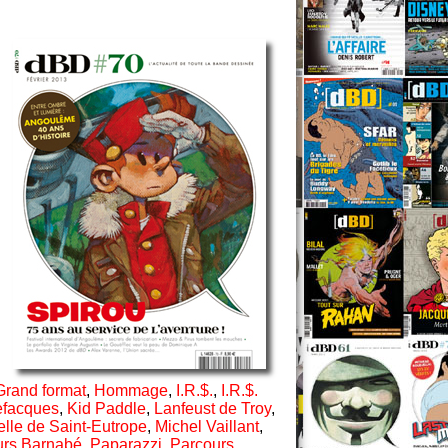
Grand format
,
Hommage
,
I.R.$.
,
I.R.$.
efacques
,
Kid Paddle
,
Lanfeust de Troy
,
elle de Saint-Eutrope
,
Michel Vaillant
,
rs Barnabé
,
Paparazzi
,
Parcours
,