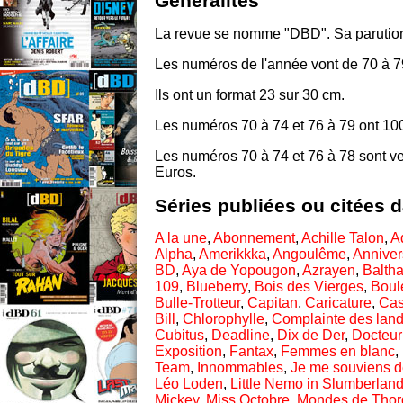
Généralités
La revue se nomme "DBD". Sa parution
Les numéros de l'année vont de 70 à 7
Ils ont un format 23 sur 30 cm.
Les numéros 70 à 74 et 76 à 79 ont 1
Les numéros 70 à 74 et 76 à 78 sont v
Euros.
Séries publiées ou citées 
A la une
,
Abonnement
,
Achille Talon
,
A
Alpha
,
Amerikkka
,
Angoulême
,
Anniver
BD
,
Aya de Yopougon
,
Azrayen
,
Baltha
109
,
Blueberry
,
Bois des Vierges
,
Boule
Bulle-Trotteur
,
Capitan
,
Caricature
,
Ca
Bill
,
Chlorophylle
,
Complainte des lan
Cubitus
,
Deadline
,
Dix de Der
,
Docteu
Exposition
,
Fantax
,
Femmes en blanc
,
Team
,
Innommables
,
Je me souviens de
Léo Loden
,
Little Nemo in Slumberlan
Mickey
,
Miss Octobre
,
Mondes de Thor