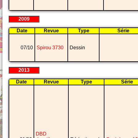
2009
Date
Revue
Type
Série
07/10
Spirou 3730
Dessin
2013
Date
Revue
Type
Série
DBD