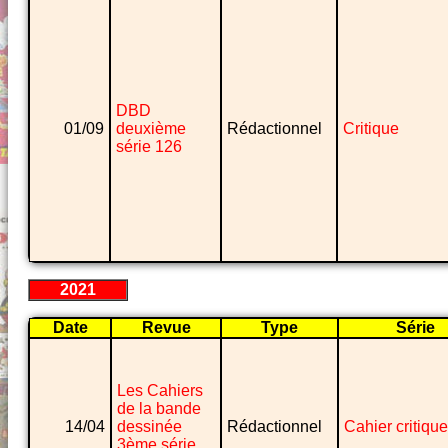
DBD
01/09
deuxième
Rédactionnel
Critique
série 126
2021
Date
Revue
Type
Série
Les Cahiers
de la bande
14/04
dessinée
Rédactionnel
Cahier critique
3ème série