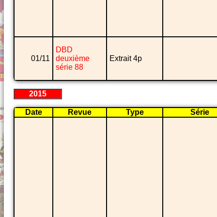
DBD
01/11
deuxième
Extrait 4p
série 88
2015
Date
Revue
Type
Série