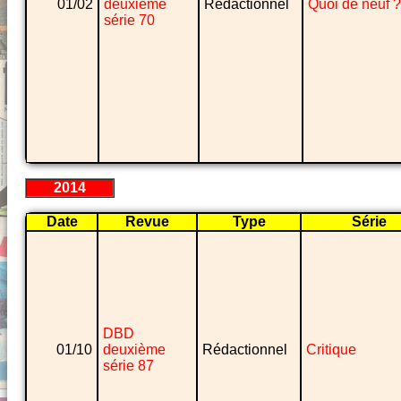
01/02
deuxième
Rédactionnel
Quoi de neuf ?
série 70
2014
Date
Revue
Type
Série
DBD
01/10
deuxième
Rédactionnel
Critique
série 87