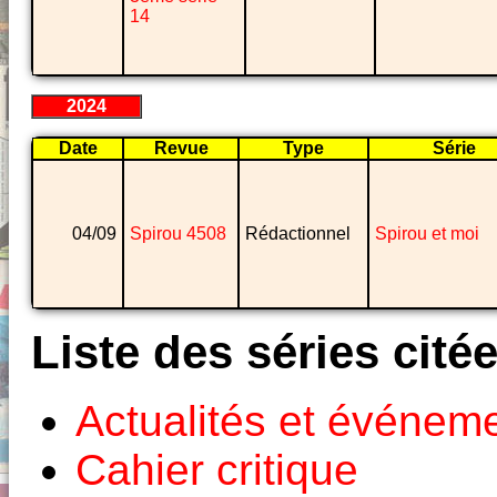
14
2024
Date
Revue
Type
Série
04/09
Spirou 4508
Rédactionnel
Spirou et moi
Liste des séries cité
Actualités et événem
Cahier critique