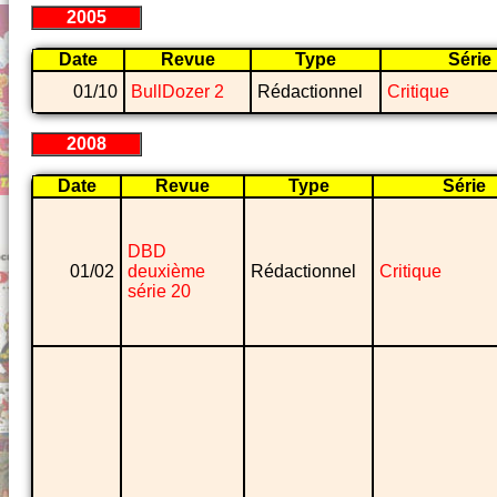
2005
Date
Revue
Type
Série
01/10
BullDozer 2
Rédactionnel
Critique
2008
Date
Revue
Type
Série
DBD
01/02
deuxième
Rédactionnel
Critique
série 20