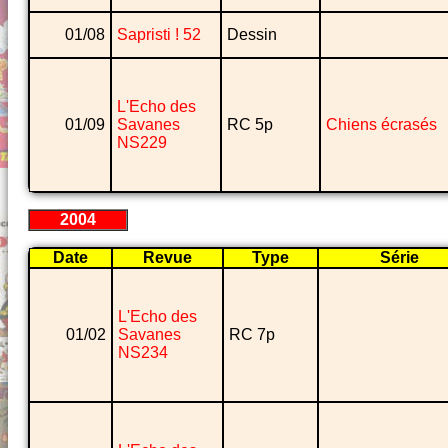
01/08
Sapristi ! 52
Dessin
L'Echo des
01/09
Savanes
RC 5p
Chiens écrasés
NS229
2004
Date
Revue
Type
Série
L'Echo des
01/02
Savanes
RC 7p
NS234