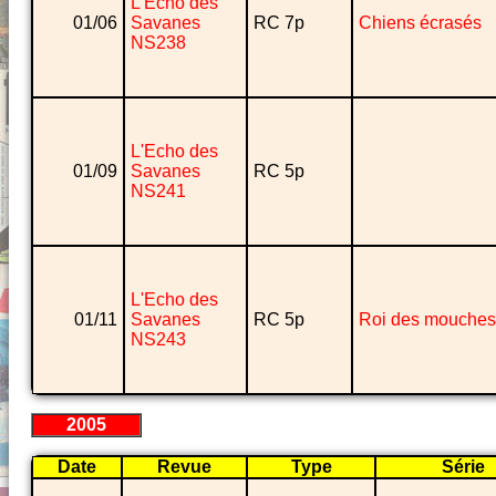
L'Echo des
01/06
Savanes
RC 7p
Chiens écrasés
NS238
L'Echo des
01/09
Savanes
RC 5p
NS241
L'Echo des
01/11
Savanes
RC 5p
Roi des mouches
NS243
2005
Date
Revue
Type
Série