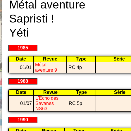
Métal aventure
Sapristi !
Yéti
1985
Date
Revue
Type
Série
Métal
01/01
RC 4p
aventure 9
1988
Date
Revue
Type
Série
L'Echo des
01/07
Savanes
RC 5p
NS63
1990
Date
Revue
Type
Série