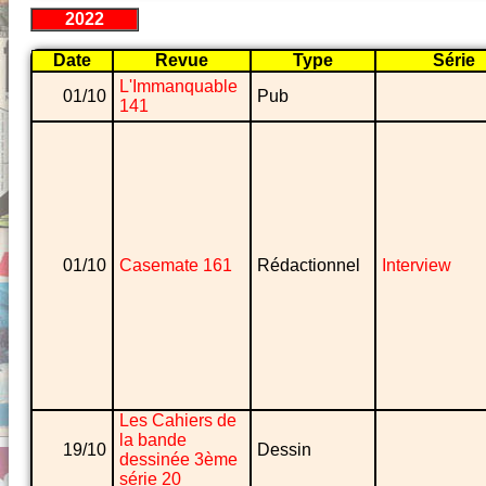
2022
Date
Revue
Type
Série
L'Immanquable
01/10
Pub
141
01/10
Casemate 161
Rédactionnel
Interview
Les Cahiers de
la bande
19/10
Dessin
dessinée 3ème
série 20