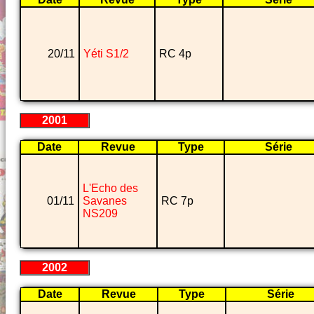
20/11
Yéti S1/2
RC 4p
2001
Date
Revue
Type
Série
L'Echo des
01/11
Savanes
RC 7p
NS209
2002
Date
Revue
Type
Série