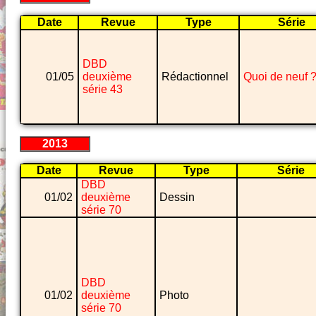
Date
Revue
Type
Série
DBD
01/05
deuxième
Rédactionnel
Quoi de neuf 
série 43
2013
Date
Revue
Type
Série
DBD
01/02
deuxième
Dessin
série 70
DBD
01/02
deuxième
Photo
série 70