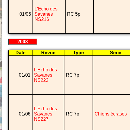
L'Echo des
01/06
Savanes
RC 5p
NS216
2003
Date
Revue
Type
Série
L'Echo des
01/01
Savanes
RC 7p
NS222
L'Echo des
01/06
Savanes
RC 7p
Chiens écrasés
NS227