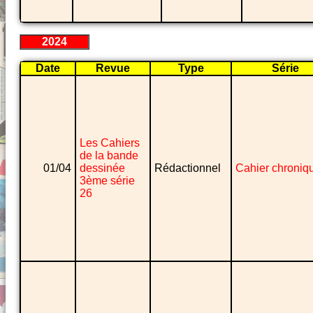
2024
Date
Revue
Type
Série
Les Cahiers
de la bande
01/04
dessinée
Rédactionnel
Cahier chroniq
3ème série
26