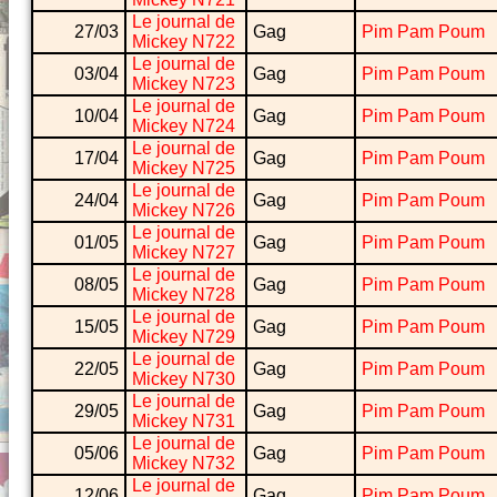
Le journal de
27/03
Gag
Pim Pam Poum
Mickey N722
Le journal de
03/04
Gag
Pim Pam Poum
Mickey N723
Le journal de
10/04
Gag
Pim Pam Poum
Mickey N724
Le journal de
17/04
Gag
Pim Pam Poum
Mickey N725
Le journal de
24/04
Gag
Pim Pam Poum
Mickey N726
Le journal de
01/05
Gag
Pim Pam Poum
Mickey N727
Le journal de
08/05
Gag
Pim Pam Poum
Mickey N728
Le journal de
15/05
Gag
Pim Pam Poum
Mickey N729
Le journal de
22/05
Gag
Pim Pam Poum
Mickey N730
Le journal de
29/05
Gag
Pim Pam Poum
Mickey N731
Le journal de
05/06
Gag
Pim Pam Poum
Mickey N732
Le journal de
12/06
Gag
Pim Pam Poum