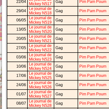
22/04
Gag
Pim Pam Poum
Mickey N517
Le journal de
29/04
Gag
Pim Pam Poum
Mickey N518
Le journal de
06/05
Gag
Pim Pam Poum
Mickey N519
Le journal de
13/05
Gag
Pim Pam Poum
Mickey N520
Le journal de
20/05
Gag
Pim Pam Poum
Mickey N521
Le journal de
27/05
Gag
Pim Pam Poum
Mickey N522
Le journal de
03/06
Gag
Pim Pam Poum
Mickey N523
Le journal de
10/06
Gag
Pim Pam Poum
Mickey N524
Le journal de
17/06
Gag
Pim Pam Poum
Mickey N525
Le journal de
24/06
Gag
Pim Pam Poum
Mickey N526
Le journal de
01/07
Gag
Pim Pam Poum
Mickey N527
Le journal de
08/07
Gag
Pim Pam Poum
Mickey N528