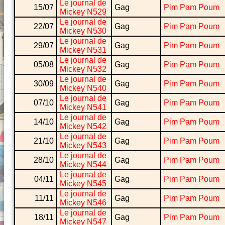
Le journal de
15/07
Gag
Pim Pam Poum
Mickey N529
Le journal de
22/07
Gag
Pim Pam Poum
Mickey N530
Le journal de
29/07
Gag
Pim Pam Poum
Mickey N531
Le journal de
05/08
Gag
Pim Pam Poum
Mickey N532
Le journal de
30/09
Gag
Pim Pam Poum
Mickey N540
Le journal de
07/10
Gag
Pim Pam Poum
Mickey N541
Le journal de
14/10
Gag
Pim Pam Poum
Mickey N542
Le journal de
21/10
Gag
Pim Pam Poum
Mickey N543
Le journal de
28/10
Gag
Pim Pam Poum
Mickey N544
Le journal de
04/11
Gag
Pim Pam Poum
Mickey N545
Le journal de
11/11
Gag
Pim Pam Poum
Mickey N546
Le journal de
18/11
Gag
Pim Pam Poum
Mickey N547