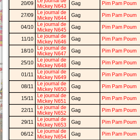
Le journal de
20/09
Gag
Pim Pam Poum
Mickey N643
Le journal de
27/09
Gag
Pim Pam Poum
Mickey N644
Le journal de
04/10
Gag
Pim Pam Poum
Mickey N645
Le journal de
11/10
Gag
Pim Pam Poum
Mickey N646
Le journal de
18/10
Gag
Pim Pam Poum
Mickey N647
Le journal de
25/10
Gag
Pim Pam Poum
Mickey N648
Le journal de
01/11
Gag
Pim Pam Poum
Mickey N649
Le journal de
08/11
Gag
Pim Pam Poum
Mickey N650
Le journal de
15/11
Gag
Pim Pam Poum
Mickey N651
Le journal de
22/11
Gag
Pim Pam Poum
Mickey N652
Le journal de
29/11
Gag
Pim Pam Poum
Mickey N653
Le journal de
06/12
Gag
Pim Pam Poum
Mickey N654