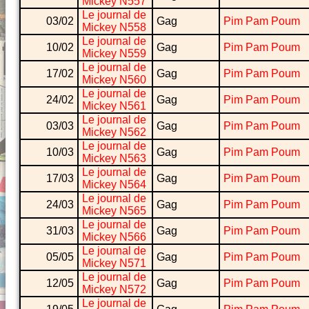
Mickey N557
Le journal de
03/02
Gag
Pim Pam Poum
Mickey N558
Le journal de
10/02
Gag
Pim Pam Poum
Mickey N559
Le journal de
17/02
Gag
Pim Pam Poum
Mickey N560
Le journal de
24/02
Gag
Pim Pam Poum
Mickey N561
Le journal de
03/03
Gag
Pim Pam Poum
Mickey N562
Le journal de
10/03
Gag
Pim Pam Poum
Mickey N563
Le journal de
17/03
Gag
Pim Pam Poum
Mickey N564
Le journal de
24/03
Gag
Pim Pam Poum
Mickey N565
Le journal de
31/03
Gag
Pim Pam Poum
Mickey N566
Le journal de
05/05
Gag
Pim Pam Poum
Mickey N571
Le journal de
12/05
Gag
Pim Pam Poum
Mickey N572
Le journal de