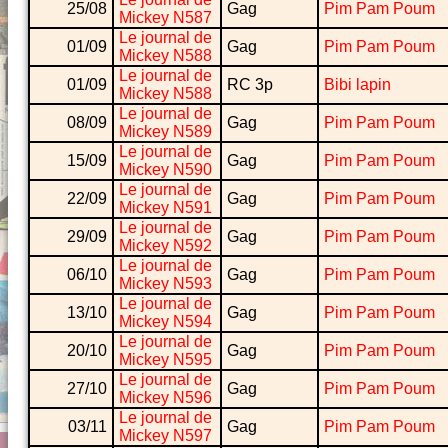
25/08
Gag
Pim Pam Poum
Mickey N587
Le journal de
01/09
Gag
Pim Pam Poum
Mickey N588
Le journal de
01/09
RC 3p
Bibi lapin
Mickey N588
Le journal de
08/09
Gag
Pim Pam Poum
Mickey N589
Le journal de
15/09
Gag
Pim Pam Poum
Mickey N590
Le journal de
22/09
Gag
Pim Pam Poum
Mickey N591
Le journal de
29/09
Gag
Pim Pam Poum
Mickey N592
Le journal de
06/10
Gag
Pim Pam Poum
Mickey N593
Le journal de
13/10
Gag
Pim Pam Poum
Mickey N594
Le journal de
20/10
Gag
Pim Pam Poum
Mickey N595
Le journal de
27/10
Gag
Pim Pam Poum
Mickey N596
Le journal de
03/11
Gag
Pim Pam Poum
Mickey N597