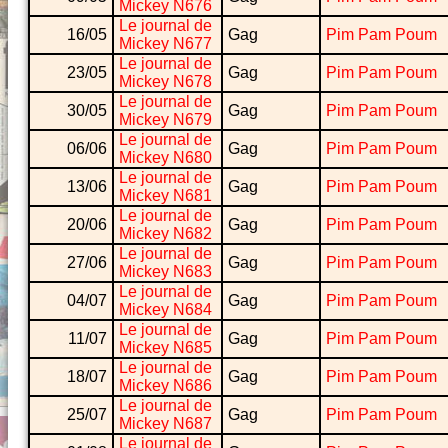
Mickey N676
Le journal de
16/05
Gag
Pim Pam Poum
Mickey N677
Le journal de
23/05
Gag
Pim Pam Poum
Mickey N678
Le journal de
30/05
Gag
Pim Pam Poum
Mickey N679
Le journal de
06/06
Gag
Pim Pam Poum
Mickey N680
Le journal de
13/06
Gag
Pim Pam Poum
Mickey N681
Le journal de
20/06
Gag
Pim Pam Poum
Mickey N682
Le journal de
27/06
Gag
Pim Pam Poum
Mickey N683
Le journal de
04/07
Gag
Pim Pam Poum
Mickey N684
Le journal de
11/07
Gag
Pim Pam Poum
Mickey N685
Le journal de
18/07
Gag
Pim Pam Poum
Mickey N686
Le journal de
25/07
Gag
Pim Pam Poum
Mickey N687
Le journal de