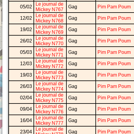
Le journal de
05/02
Gag
Pim Pam Poum
Mickey N767
Le journal de
12/02
Gag
Pim Pam Poum
Mickey N768
Le journal de
19/02
Gag
Pim Pam Poum
Mickey N769
Le journal de
26/02
Gag
Pim Pam Poum
Mickey N770
Le journal de
05/03
Gag
Pim Pam Poum
Mickey N771
Le journal de
12/03
Gag
Pim Pam Poum
Mickey N772
Le journal de
19/03
Gag
Pim Pam Poum
Mickey N773
Le journal de
26/03
Gag
Pim Pam Poum
Mickey N774
Le journal de
02/04
Gag
Pim Pam Poum
Mickey N775
Le journal de
09/04
Gag
Pim Pam Poum
Mickey N776
Le journal de
16/04
Gag
Pim Pam Poum
Mickey N777
Le journal de
23/04
Gag
Pim Pam Poum