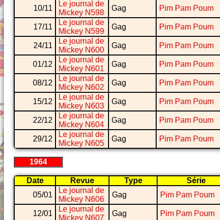
Le journal de
10/11
Gag
Pim Pam Poum
Mickey N598
Le journal de
17/11
Gag
Pim Pam Poum
Mickey N599
Le journal de
24/11
Gag
Pim Pam Poum
Mickey N600
Le journal de
01/12
Gag
Pim Pam Poum
Mickey N601
Le journal de
08/12
Gag
Pim Pam Poum
Mickey N602
Le journal de
15/12
Gag
Pim Pam Poum
Mickey N603
Le journal de
22/12
Gag
Pim Pam Poum
Mickey N604
Le journal de
29/12
Gag
Pim Pam Poum
Mickey N605
1964
Date
Revue
Type
Série
Le journal de
05/01
Gag
Pim Pam Poum
Mickey N606
Le journal de
12/01
Gag
Pim Pam Poum
Mickey N607