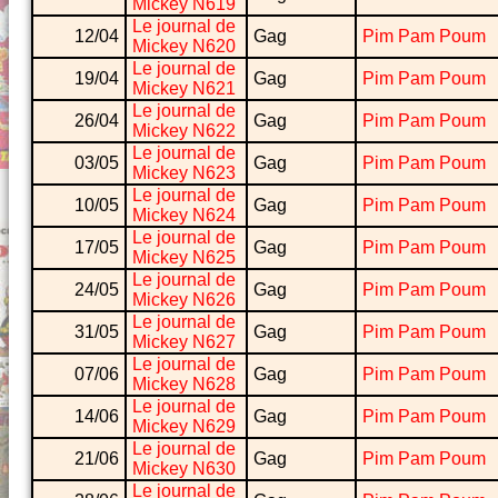
Mickey N619
Le journal de
12/04
Gag
Pim Pam Poum
Mickey N620
Le journal de
19/04
Gag
Pim Pam Poum
Mickey N621
Le journal de
26/04
Gag
Pim Pam Poum
Mickey N622
Le journal de
03/05
Gag
Pim Pam Poum
Mickey N623
Le journal de
10/05
Gag
Pim Pam Poum
Mickey N624
Le journal de
17/05
Gag
Pim Pam Poum
Mickey N625
Le journal de
24/05
Gag
Pim Pam Poum
Mickey N626
Le journal de
31/05
Gag
Pim Pam Poum
Mickey N627
Le journal de
07/06
Gag
Pim Pam Poum
Mickey N628
Le journal de
14/06
Gag
Pim Pam Poum
Mickey N629
Le journal de
21/06
Gag
Pim Pam Poum
Mickey N630
Le journal de