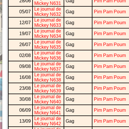
28/06
Gag
Pim Pam Poum
Mickey N631
Le journal de
05/07
Gag
Pim Pam Poum
Mickey N632
Le journal de
12/07
Gag
Pim Pam Poum
Mickey N633
Le journal de
19/07
Gag
Pim Pam Poum
Mickey N634
Le journal de
26/07
Gag
Pim Pam Poum
Mickey N635
Le journal de
02/08
Gag
Pim Pam Poum
Mickey N636
Le journal de
09/08
Gag
Pim Pam Poum
Mickey N637
Le journal de
16/08
Gag
Pim Pam Poum
Mickey N638
Le journal de
23/08
Gag
Pim Pam Poum
Mickey N639
Le journal de
30/08
Gag
Pim Pam Poum
Mickey N640
Le journal de
06/09
Gag
Pim Pam Poum
Mickey N641
Le journal de
13/09
Gag
Pim Pam Poum
Mickey N642