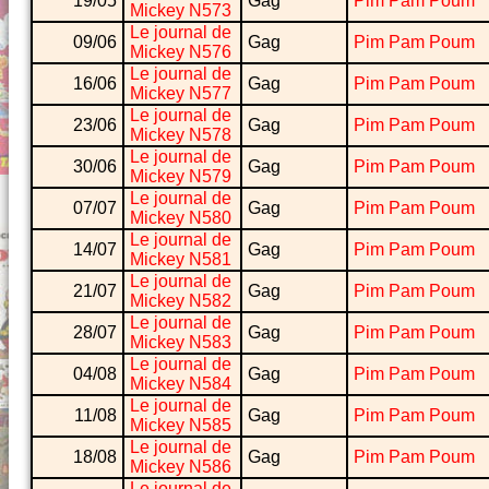
19/05
Gag
Pim Pam Poum
Mickey N573
Le journal de
09/06
Gag
Pim Pam Poum
Mickey N576
Le journal de
16/06
Gag
Pim Pam Poum
Mickey N577
Le journal de
23/06
Gag
Pim Pam Poum
Mickey N578
Le journal de
30/06
Gag
Pim Pam Poum
Mickey N579
Le journal de
07/07
Gag
Pim Pam Poum
Mickey N580
Le journal de
14/07
Gag
Pim Pam Poum
Mickey N581
Le journal de
21/07
Gag
Pim Pam Poum
Mickey N582
Le journal de
28/07
Gag
Pim Pam Poum
Mickey N583
Le journal de
04/08
Gag
Pim Pam Poum
Mickey N584
Le journal de
11/08
Gag
Pim Pam Poum
Mickey N585
Le journal de
18/08
Gag
Pim Pam Poum
Mickey N586
Le journal de