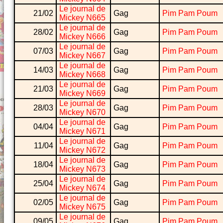
Le journal de
21/02
Gag
Pim Pam Poum
Mickey N665
Le journal de
28/02
Gag
Pim Pam Poum
Mickey N666
Le journal de
07/03
Gag
Pim Pam Poum
Mickey N667
Le journal de
14/03
Gag
Pim Pam Poum
Mickey N668
Le journal de
21/03
Gag
Pim Pam Poum
Mickey N669
Le journal de
28/03
Gag
Pim Pam Poum
Mickey N670
Le journal de
04/04
Gag
Pim Pam Poum
Mickey N671
Le journal de
11/04
Gag
Pim Pam Poum
Mickey N672
Le journal de
18/04
Gag
Pim Pam Poum
Mickey N673
Le journal de
25/04
Gag
Pim Pam Poum
Mickey N674
Le journal de
02/05
Gag
Pim Pam Poum
Mickey N675
Le journal de
09/05
Gag
Pim Pam Poum