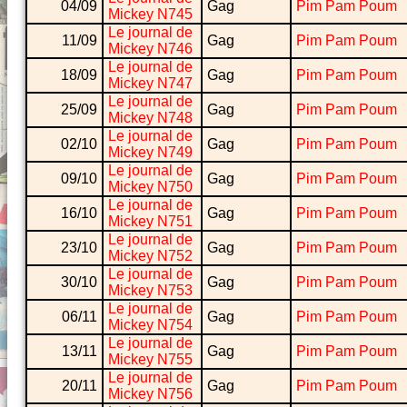
04/09
Gag
Pim Pam Poum
Mickey N745
Le journal de
11/09
Gag
Pim Pam Poum
Mickey N746
Le journal de
18/09
Gag
Pim Pam Poum
Mickey N747
Le journal de
25/09
Gag
Pim Pam Poum
Mickey N748
Le journal de
02/10
Gag
Pim Pam Poum
Mickey N749
Le journal de
09/10
Gag
Pim Pam Poum
Mickey N750
Le journal de
16/10
Gag
Pim Pam Poum
Mickey N751
Le journal de
23/10
Gag
Pim Pam Poum
Mickey N752
Le journal de
30/10
Gag
Pim Pam Poum
Mickey N753
Le journal de
06/11
Gag
Pim Pam Poum
Mickey N754
Le journal de
13/11
Gag
Pim Pam Poum
Mickey N755
Le journal de
20/11
Gag
Pim Pam Poum
Mickey N756