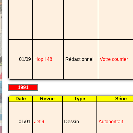
01/09
Hop ! 48
Rédactionnel
Votre courrier
1991
Date
Revue
Type
Série
01/01
Jet 9
Dessin
Autoportrait