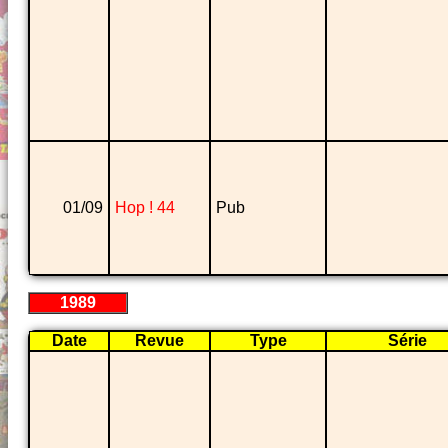
01/09
Hop ! 44
Pub
1989
Date
Revue
Type
Série