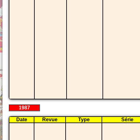
1987
Date
Revue
Type
Série