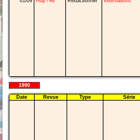
01/09
Hop ! 46
Rédactionnel
Informations
1990
Date
Revue
Type
Série