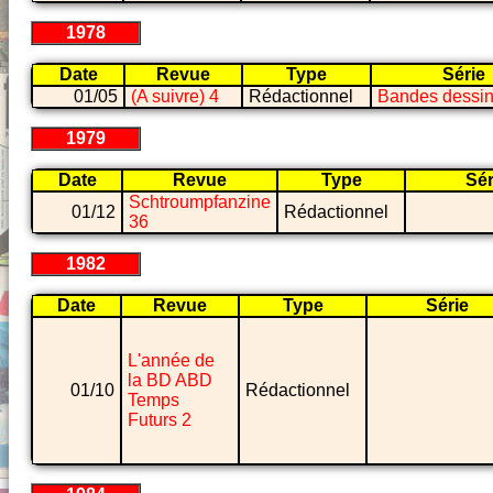
1978
Date
Revue
Type
Série
01/05
(A suivre) 4
Rédactionnel
Bandes dessi
1979
Date
Revue
Type
Sér
Schtroumpfanzine
01/12
Rédactionnel
36
1982
Date
Revue
Type
Série
L'année de
la BD ABD
01/10
Rédactionnel
Temps
Futurs 2