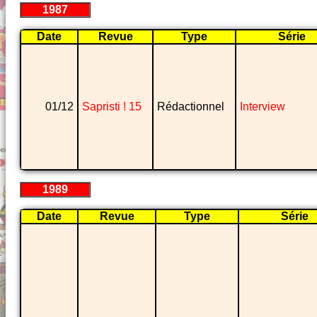
1987
Date
Revue
Type
Série
01/12
Sapristi ! 15
Rédactionnel
Interview
1989
Date
Revue
Type
Série