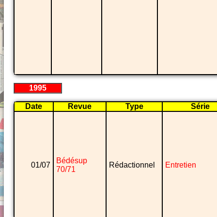
1995
Date
Revue
Type
Série
Bédésup
01/07
Rédactionnel
Entretien
70/71