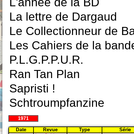
L'année de la BD
La lettre de Dargaud
Le Collectionneur de 
Les Cahiers de la band
P.L.G.P.P.U.R.
Ran Tan Plan
Sapristi !
Schtroumpfanzine
1971
Date
Revue
Type
Série