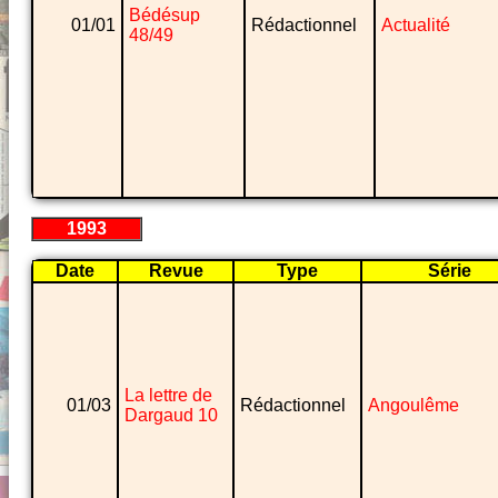
Bédésup
01/01
Rédactionnel
Actualité
48/49
1993
Date
Revue
Type
Série
La lettre de
01/03
Rédactionnel
Angoulême
Dargaud 10