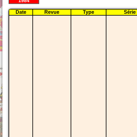
1984
Date
Revue
Type
Série