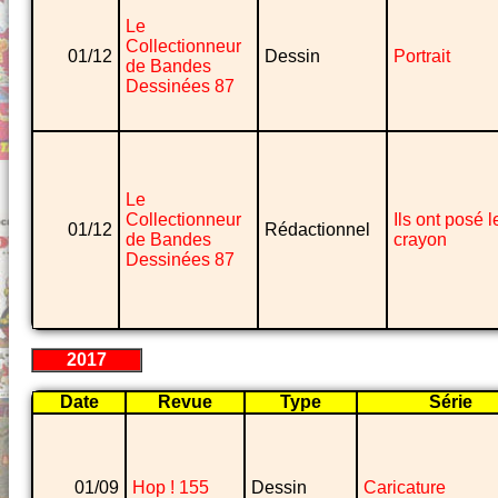
Le
Collectionneur
01/12
Dessin
Portrait
de Bandes
Dessinées 87
Le
Collectionneur
Ils ont posé l
01/12
Rédactionnel
de Bandes
crayon
Dessinées 87
2017
Date
Revue
Type
Série
01/09
Hop ! 155
Dessin
Caricature