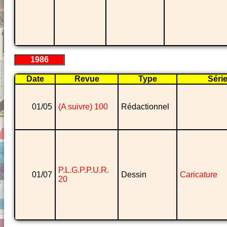
1986
Date
Revue
Type
Séri
01/05
(A suivre) 100
Rédactionnel
P.L.G.P.P.U.R.
01/07
Dessin
Caricature
20