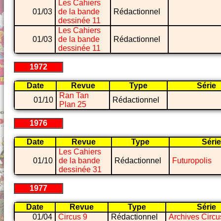
Les Cahiers
01/03
de la bande
Rédactionnel
dessinée 11
Les Cahiers
01/03
de la bande
Rédactionnel
dessinée 11
1972
Date
Revue
Type
Série
Ran Tan
01/10
Rédactionnel
Plan 25
1976
Date
Revue
Type
Série
Les Cahiers
01/10
de la bande
Rédactionnel
Futuropolis
dessinée 31
1977
Date
Revue
Type
Série
01/04
Circus 9
Rédactionnel
Archives Circu