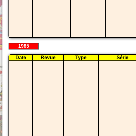
1985
Date
Revue
Type
Série