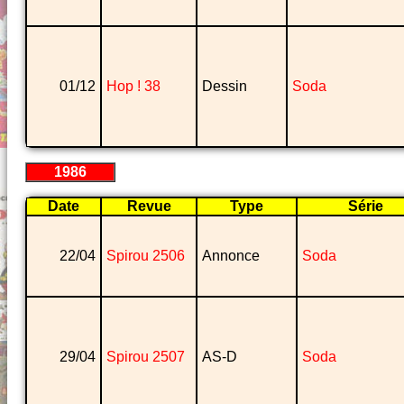
01/12
Hop ! 38
Dessin
Soda
1986
Date
Revue
Type
Série
22/04
Spirou 2506
Annonce
Soda
29/04
Spirou 2507
AS-D
Soda