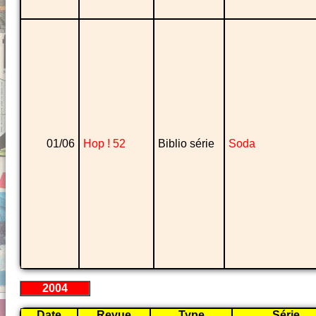
01/06
Hop ! 52
Biblio série
Soda
2004
Date
Revue
Type
Série