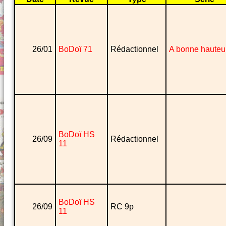
26/01
BoDoï 71
Rédactionnel
A bonne hauteu
BoDoï HS
26/09
Rédactionnel
11
BoDoï HS
26/09
RC 9p
11