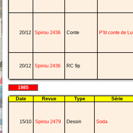
20/12
Spirou 2436
Conte
P'tit conte de L
20/12
Spirou 2436
RC 9p
1985
Date
Revue
Type
Série
15/10
Spirou 2479
Dessin
Soda