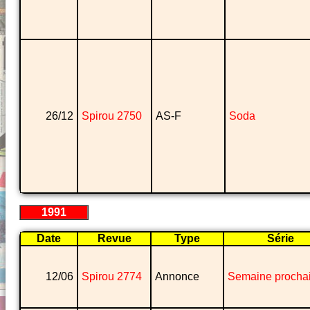
26/12
Spirou 2750
AS-F
Soda
1991
Date
Revue
Type
Série
12/06
Spirou 2774
Annonce
Semaine procha