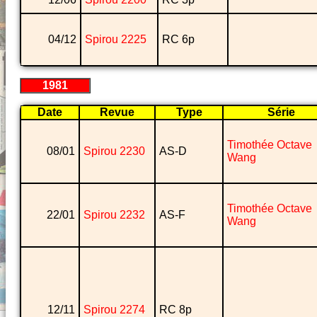
04/12
Spirou 2225
RC 6p
1981
Date
Revue
Type
Série
Timothée Octave
08/01
Spirou 2230
AS-D
Wang
Timothée Octave
22/01
Spirou 2232
AS-F
Wang
12/11
Spirou 2274
RC 8p