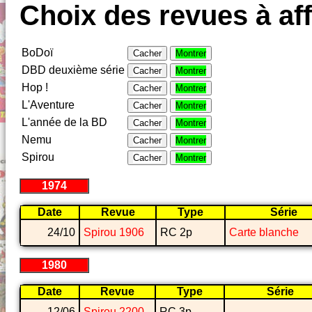
Choix des revues à aff
BoDoï
Cacher
Montrer
DBD deuxième série
Cacher
Montrer
Hop !
Cacher
Montrer
L'Aventure
Cacher
Montrer
L'année de la BD
Cacher
Montrer
Nemu
Cacher
Montrer
Spirou
Cacher
Montrer
1974
Date
Revue
Type
Série
24/10
Spirou 1906
RC 2p
Carte blanche
1980
Date
Revue
Type
Série
12/06
Spirou 2200
RC 3p