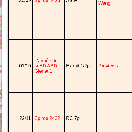
20/09
Spirou 2423
AS-F
Wang
L'année de
01/10
la BD ABD
Extrait 1/2p
Previews
Glenat 1
22/11
Spirou 2432
RC 7p