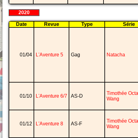
2020
Date
Revue
Type
Série
01/04
L'Aventure 5
Gag
Natacha
Timothée Oct
01/10
L'Aventure 6/7
AS-D
Wang
Timothée Oct
01/12
L'Aventure 8
AS-F
Wang