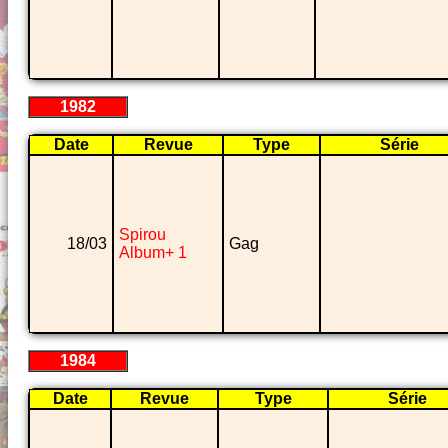
1982
Date
Revue
Type
Série
Spirou
18/03
Gag
Album+ 1
1984
Date
Revue
Type
Série